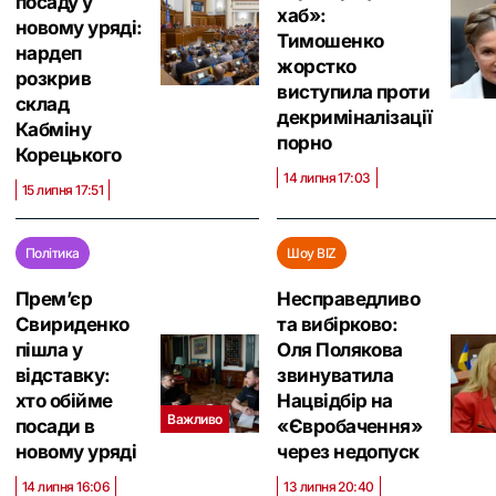
посаду у
хаб»:
новому уряді:
Тимошенко
нардеп
жорстко
розкрив
виступила проти
склад
декриміналізації
Кабміну
порно
Корецького
14 липня 17:03
15 липня 17:51
Політика
Шоу BIZ
Премʼєр
Несправедливо
Свириденко
та вибірково:
пішла у
Оля Полякова
відставку:
звинуватила
хто обійме
Нацвідбір на
Важливо
посади в
«Євробачення»
новому уряді
через недопуск
14 липня 16:06
13 липня 20:40