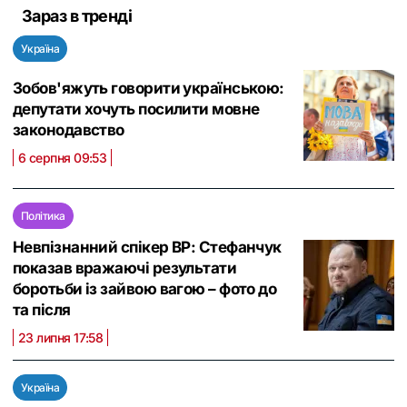
Зараз в тренді
Україна
Зобов'яжуть говорити українською:
депутати хочуть посилити мовне
законодавство
6 серпня 09:53
Політика
Невпізнанний спікер ВР: Стефанчук
показав вражаючі результати
боротьби із зайвою вагою – фото до
та після
23 липня 17:58
Україна