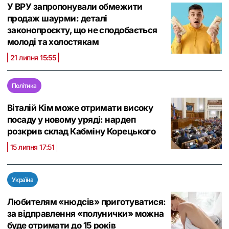
У ВРУ запропонували обмежити
продаж шаурми: деталі
законопроєкту, що не сподобається
молоді та холостякам
21 липня 15:55
Політика
Віталій Кім може отримати високу
посаду у новому уряді: нардеп
розкрив склад Кабміну Корецького
15 липня 17:51
Україна
Любителям «нюдсів» приготуватися:
за відправлення «полунички» можна
буде отримати до 15 років