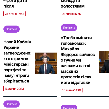
– фото до та
молоді та
після
холостякам
23 липня 17:58
21 липня 15:55
Політика
Політика
«Треба змінити
Новий Кабмін
головкома»:
України
Михайло
затверджено:
Федоров вийшов
хто отримав
з гучними
міністерські
заявами на тлі
портфелі та
масових
чому інтрига
протестів після
зберігається
його відставки
16 липня 20:13
16 липня 14:01
Політика
Політика