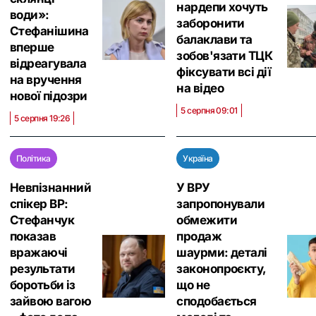
нардепи хочуть
води»:
заборонити
Стефанішина
балаклави та
вперше
зобов'язати ТЦК
відреагувала
фіксувати всі дії
на вручення
на відео
нової підозри
5 серпня 09:01
5 серпня 19:26
Політика
Україна
Невпізнанний
У ВРУ
спікер ВР:
запропонували
Стефанчук
обмежити
показав
продаж
вражаючі
шаурми: деталі
результати
законопроєкту,
боротьби із
що не
зайвою вагою
сподобається