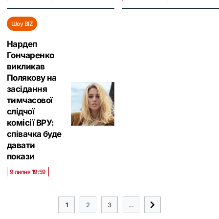
Шоу BIZ
Нардеп
Гончаренко
викликав
Полякову на
засідання
тимчасової
слідчої
комісії ВРУ:
співачка буде
давати
покази
9 липня 19:59
1
2
3
...