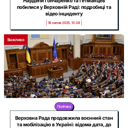
Нардепи Гончаренко та Гетманцев
побилися у Верховній Раді: подробиці та
відео інциденту
16 липня 2025, 13:38
Важливо
Політика
Верховна Рада продовжила воєнний стан
та мобілізацію в Україні: відома дата, до