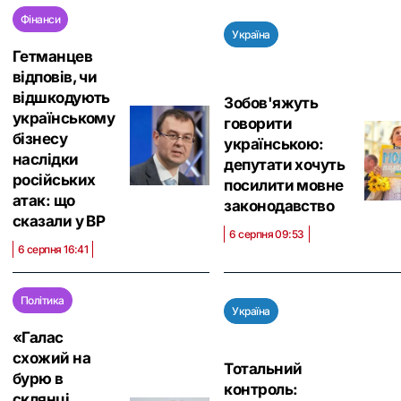
Фінанси
Україна
Гетманцев
відповів, чи
відшкодують
Зобов'яжуть
українському
говорити
бізнесу
українською:
наслідки
депутати хочуть
російських
посилити мовне
атак: що
законодавство
сказали у ВР
6 серпня 09:53
6 серпня 16:41
Політика
Україна
«Галас
схожий на
Тотальний
бурю в
контроль:
склянці