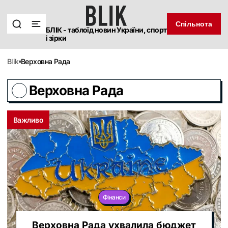
Спільнота
БЛІК - таблоїд новин України, спорт
і зірки
blik
Верховна Рада
Верховна Рада
Важливо
Фінанси
Верховна Рада ухвалила бюджет