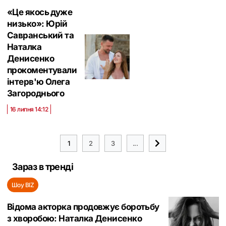
«Це якось дуже
низько»: Юрій
Савранський та
Наталка
Денисенко
прокоментували
інтерв'ю Олега
Загороднього
16 липня 14:12
1
2
3
...
Зараз в тренді
Шоу BIZ
Відома акторка продовжує боротьбу
з хворобою: Наталка Денисенко