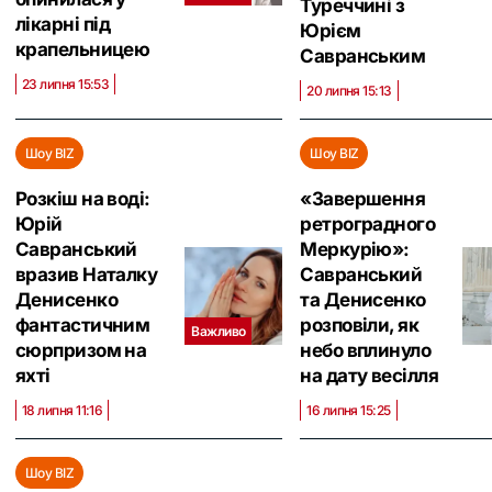
Туреччині з
лікарні під
Юрієм
крапельницею
Савранським
23 липня 15:53
20 липня 15:13
Шоу BIZ
Шоу BIZ
Розкіш на воді:
«Завершення
Юрій
ретроградного
Савранський
Меркурію»:
вразив Наталку
Савранський
Денисенко
та Денисенко
фантастичним
розповіли, як
Важливо
сюрпризом на
небо вплинуло
яхті
на дату весілля
18 липня 11:16
16 липня 15:25
Шоу BIZ