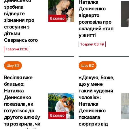
Денисенко
Наталка
зробила
Денисенко
відверте
відверто
Важливо
зізнання про
розповіла про
стосунки з
складний етап
дітьми
у житті
Савранського
1 серпня 08:49
1 серпня 13:30
Шоу BIZ
Шоу BIZ
Весілля вже
«Дякую, Боже,
близько:
що у мене
Наталка
такий чудовий
Денисенко
чоловік»:
показала, як
Наталка
готується до
Денисенко
Важливо
другого шлюбу
показала
та розкрила, чи
сюрприз від