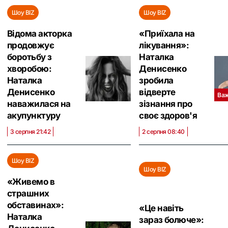
Шоу BIZ
Шоу BIZ
Відома акторка
«Приїхала на
продовжує
лікування»:
боротьбу з
Наталка
хворобою:
Денисенко
Наталка
зробила
Денисенко
відверте
Ва
наважилася на
зізнання про
акупунктуру
своє здоров'я
3 серпня 21:42
2 серпня 08:40
Шоу BIZ
Шоу BIZ
«Живемо в
страшних
обставинах»:
«Це навіть
Наталка
зараз болюче»: