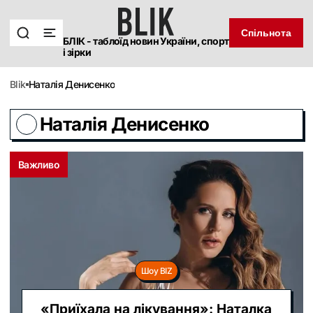
Спільнота
БЛІК - таблоїд новин України, спорт
і зірки
blik
Наталія Денисенко
Наталія Денисенко
Важливо
Шоу BIZ
«Приїхала на лікування»: Наталка