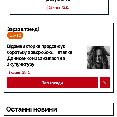
28 липня 12:12
Зараз в тренді
Шоу BIZ
Відома акторка продовжує
боротьбу з хворобою: Наталка
Денисенко наважилася на
акупунктуру
3 серпня 21:42
Топ тренди
Останні новини