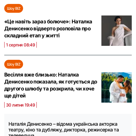
Шоу BIZ
«Це навіть зараз болюче»: Наталка
Денисенко відверто розповіла про
складний етап у житті
1 серпня 08:49
Шоу BIZ
Весілля вже близько: Наталка
Денисенко показала, як готується до
другого шлюбу та розкрила, чи хоче
ще дітей
30 липня 19:49
Наталія Денисенко – відома українська акторка
театру, кіно та дубляжу, дикторка, режисерка та
телеведуча.