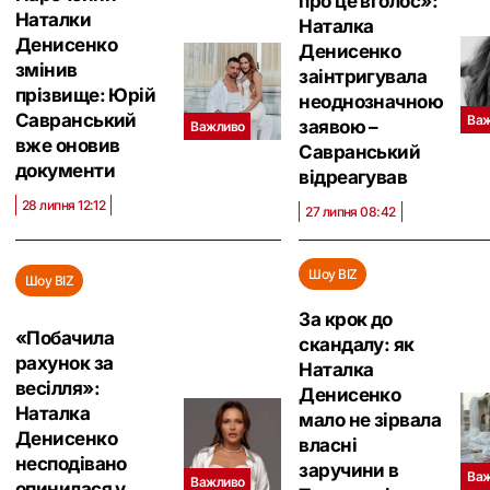
про це вголос»:
Наталки
Наталка
Денисенко
Денисенко
змінив
заінтригувала
прізвище: Юрій
неоднозначною
Савранський
Ва
заявою –
Важливо
вже оновив
Савранський
документи
відреагував
28 липня 12:12
27 липня 08:42
Шоу BIZ
Шоу BIZ
За крок до
«Побачила
скандалу: як
рахунок за
Наталка
весілля»:
Денисенко
Наталка
мало не зірвала
Денисенко
власні
несподівано
заручини в
Ва
Важливо
опинилася у