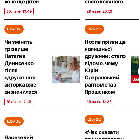
хоче ще дітей
свого коханого
30 липня 19:49
29 липня 20:56
Шоу BIZ
Шоу BIZ
Чи змінить
Носив прізвище
прізвище
колишньої
Наталка
дружини: стало
Денисенко
відомо, чому
після
Юрій
одруження:
Савранський
Ва
акторка вже
раптом став
визначилася
Ярошенком
29 липня 12:48
29 липня 12:32
Шоу BIZ
Шоу BIZ
«Час сказати
Наречений