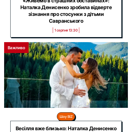
«Живемо в страшних обставинах»:
Наталка Денисенко зробила відверте
зізнання про стосунки з дітьми
Савранського
1 серпня 13:30
Важливо
Шоу BIZ
Весілля вже близько: Наталка Денисенко