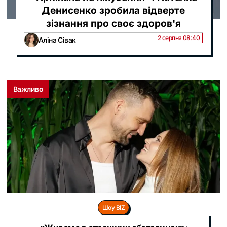
Денисенко зробила відверте
зізнання про своє здоров'я
2 серпня 08:40
Аліна Сівак
Важливо
Шоу BIZ