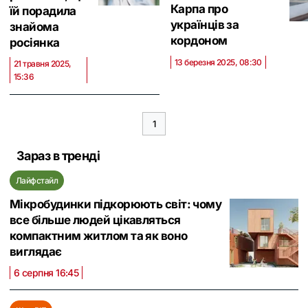
Карпа про
їй порадила
українців за
знайома
кордоном
росіянка
13 березня 2025, 08:30
21 травня 2025,
15:36
1
Зараз в тренді
Лайфстайл
Мікробудинки підкорюють світ: чому
все більше людей цікавляться
компактним житлом та як воно
виглядає
6 серпня 16:45