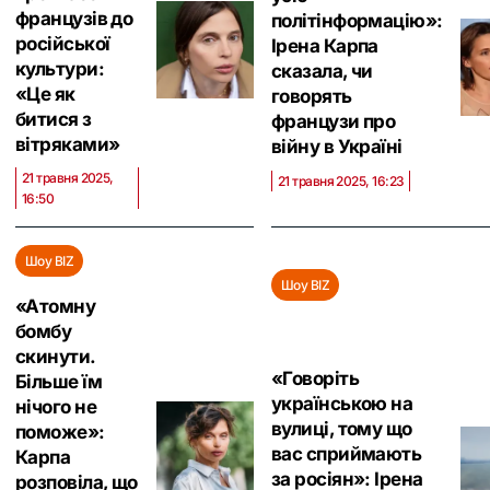
французів до
політінформацію»:
російської
Ірена Карпа
культури:
сказала, чи
«Це як
говорять
битися з
французи про
вітряками»
війну в Україні
21 травня 2025,
21 травня 2025, 16:23
16:50
Шоу BIZ
Шоу BIZ
«Атомну
бомбу
скинути.
«Говоріть
Більше їм
українською на
нічого не
вулиці, тому що
поможе»:
вас сприймають
Карпа
за росіян»: Ірена
розповіла, що