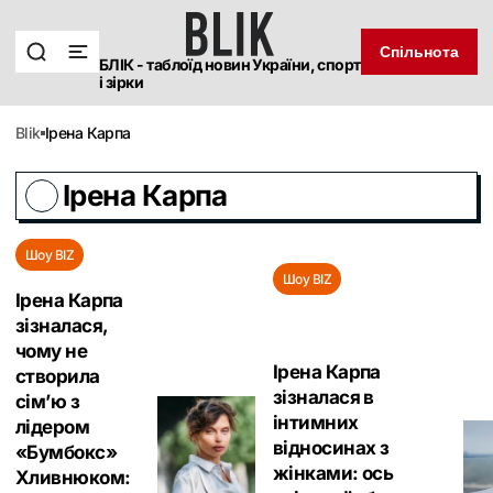
Спільнота
БЛІК - таблоїд новин України, спорт
і зірки
blik
Ірена Карпа
Ірена Карпа
Шоу BIZ
Шоу BIZ
Ірена Карпа
зізналася,
чому не
Ірена Карпа
створила
зізналася в
сім’ю з
інтимних
лідером
відносинах з
«Бумбокс‎»
жінками: ось
Хливнюком: