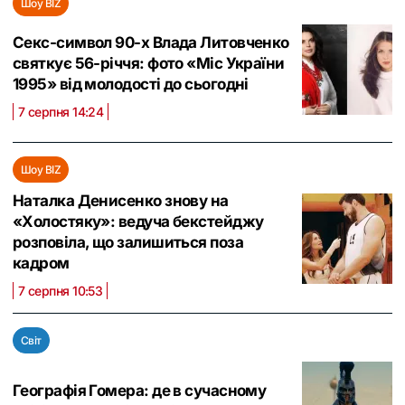
Шоу BIZ
Секс-символ 90-х Влада Литовченко
святкує 56-річчя: фото «Міс України
1995» від молодості до сьогодні
7 серпня 14:24
Шоу BIZ
Наталка Денисенко знову на
«Холостяку»: ведуча бекстейджу
розповіла, що залишиться поза
кадром
7 серпня 10:53
Світ
Географія Гомера: де в сучасному