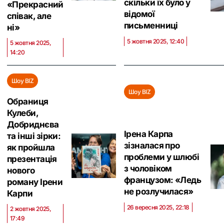
скільки їх було у
«Прекрасний
відомої
співак, але
письменниці
ні‎»
5 жовтня 2025, 12:40
5 жовтня 2025,
14:20
Шоу BIZ
Шоу BIZ
Обраниця
Кулеби,
Добриднєва
Ірена Карпа
та інші зірки:
зізналася про
як пройшла
проблеми у шлюбі
презентація
з чоловіком
нового
французом: «Ледь
роману Ірени
не розлучилася‎»
Карпи
26 вересня 2025, 22:18
2 жовтня 2025,
17:49