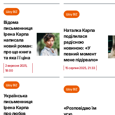
Шоу BIZ
Шоу BIZ
Відома
письменниця
Наталка Карпа
Ірена Карпа
поділилася
написала
радісною
новий роман:
новиною: «У
про що книга
певний момент
та яка її ціна
мене підірвало»
2 вересня 2025,
15 серпня 2025, 21:33
18:00
Шоу BIZ
Шоу BIZ
Українська
письменниця
Ірена Карпа
«Розповідаю їм
про любов
усю