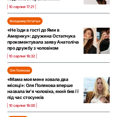
10 серпня 17:21
Володимир Остапчук
«Не їзди в гості до Ями в
Америку»: дружина Остапчука
прокоментувала заяву Анатоліча
про дружбу з чоловіком
10 серпня 16:32
Оля Полякова
«Мама моя мене ховала два
місяці»: Оля Полякова вперше
назвала ім'я чоловіка, який бив її
під час стосунків
10 серпня 16:00