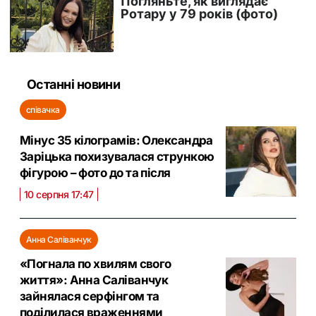
Останні новини
співачка
Мінус 35 кілограмів: Олександра
Заріцька похизувалася стрункою
фігурою – фото до та після
10 серпня 17:47
Анна Саліванчук
«Погнала по хвилям свого
життя»: Анна Саліванчук
зайнялася серфінгом та
поділилася враженнями