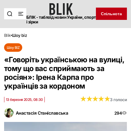
Спільнота
БЛІК - таблоїд новин України, спорт
і зірки
blik
шоу biz
Шоу BIZ
«Говоріть українською на вулиці,
тому що вас сприймають за
росіян»: Ірена Карпа про
українців за кордоном
★
★
★
★
★
★
★
★
★
★
3 голоси
13 березня 2025, 08:30
Анастасія Станіславська
294