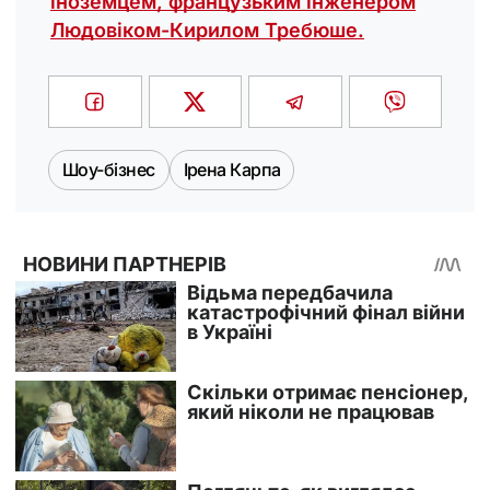
іноземцем, французьким інженером
Людовіком-Кирилом Требюше.
Шоу-бізнес
Ірена Карпа