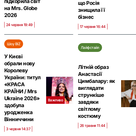
підкорила світ
що Росія
на Mrs. Globe
знищила її
2026
бізнес
24 червня 19:49
17 червня 16:44
Шоу BIZ
Лайфстайл
У Києві
обрали нову
Літній образ
Королеву
Анастасії
України: титул
Цимбалару: як
«КРАСА
виглядати
КРАЇНИ / Mrs
стрункіше
Ukraine 2026»
Важливо
завдяки
здобула
світлому
уродженка
костюму
Вінниччини
26 травня 11:44
3 червня 14:37