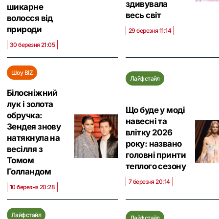
здивувала
шикарне
весь світ
волосся від
природи
29 березня 11:14
30 березня 21:05
Шоу BIZ
Лайфстайл
Білосніжний
лук і золота
Що буде у моді
обручка:
навесні та
Зендея знову
влітку 2026
натякнула на
року: названо
весілля з
головні принти
Томом
теплого сезону
Голландом
7 березня 20:14
10 березня 20:28
Лайфстайл
Лайфстайл