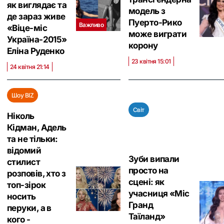
як виглядає та
модель з
де зараз живе
Пуерто-Рико
Важливо
«Віце-міс
може виграти
Україна-2015»
корону
Еліна Руденко
23 квітня 15:01
24 квітня 21:14
Шоу BIZ
Світ
Ніколь
Кідман, Адель
та не тільки:
відомий
Зуби випали
стилист
просто на
розповів, хто з
сцені: як
топ-зірок
учасниця «Міс
носить
Гранд
перуки, а в
Таїланд»
кого -