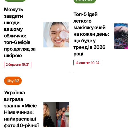
Можуть
Топ-5 ідей
завдати
легкого
шкоди
макіяжу очей
вашому
на кожен день:
обличчю:
що буде у
топ-6 міфів
тренді в 2026
про догляд за
році
шкірою
14 лютого 10:24
2 березня 19:31
Шоу BIZ
Українка
виграла
звання «‎Місіс
Німеччина»:
найкрасивіші
фото 40-річної