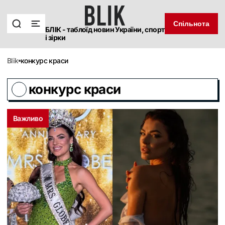
Спільнота
БЛІК - таблоїд новин України, спорт
і зірки
blik
конкурс краси
конкурс краси
Важливо