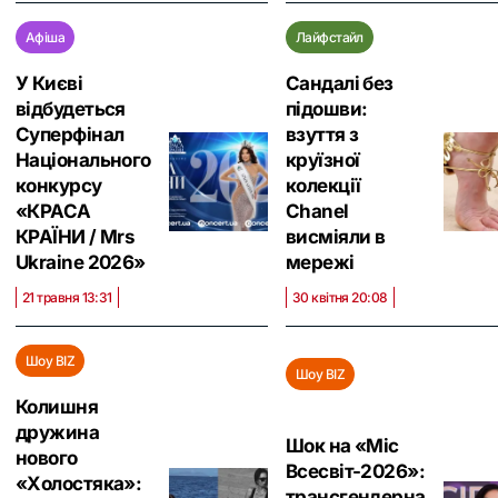
Афіша
Лайфстайл
У Києві
Сандалі без
відбудеться
підошви:
Суперфінал
взуття з
Національного
круїзної
конкурсу
колекції
«КРАСА
Chanel
КРАЇНИ / Mrs
висміяли в
Ukraine 2026»
мережі
21 травня 13:31
30 квітня 20:08
Шоу BIZ
Шоу BIZ
Колишня
дружина
Шок на «Міс
нового
Всесвіт-2026»:
«Холостяка‎»:
трансгендерна