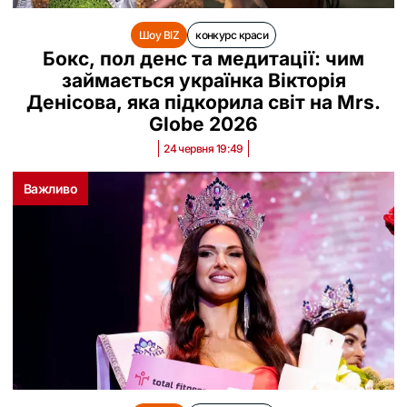
Шоу BIZ
конкурс краси
Бокс, пол денс та медитації: чим
займається українка Вікторія
Денісова, яка підкорила світ на Mrs.
Globe 2026
24 червня 19:49
Важливо