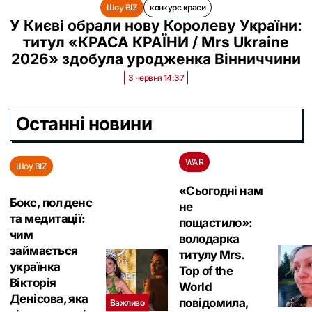
Шоу BIZ
конкурс краси
У Києві обрали нову Королеву України:
титул «КРАСА КРАЇНИ / Mrs Ukraine
2026» здобула уродженка Вінниччини
3 червня 14:37
Останні новини
WAR
Шоу BIZ
«Сьогодні нам
Бокс, пол денс
не
та медитації:
пощастило»:
чим
володарка
займається
титулу Mrs.
українка
Top of the
Вікторія
World
Денісова, яка
повідомила,
Важливо