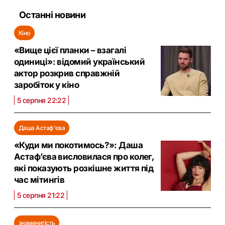
Останні новини
Кіно
«Вище цієї планки – взагалі
одиниці»: відомий український
актор розкрив справжній
заробіток у кіно
5 серпня 22:22
Даша Астаф'єва
«Куди ми покотимось?»: Даша
Астаф’єва висловилася про колег,
які показують розкішне життя під
час мітингів
5 серпня 21:22
знаменитість