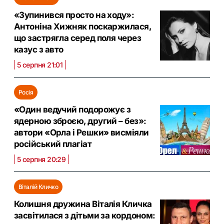
«Зупинився просто на ходу»:
Антоніна Хижняк поскаржилася,
що застрягла серед поля через
казус з авто
5 серпня 21:01
Росія
«Один ведучий подорожує з
ядерною зброєю, другий – без»:
автори «Орла і Решки» висміяли
російський плагіат
5 серпня 20:29
Віталій Кличко
Колишня дружина Віталія Кличка
засвітилася з дітьми за кордоном: