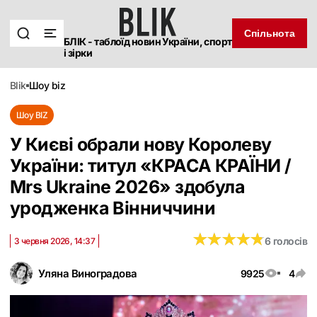
Спільнота
БЛІК - таблоїд новин України, спорт
і зірки
blik
шоу biz
Шоу BIZ
У Києві обрали нову Королеву
України: титул «КРАСА КРАЇНИ /
Mrs Ukraine 2026» здобула
уродженка Вінниччини
★
★
★
★
★
★
★
★
★
★
6 голосів
3 червня 2026, 14:37
Уляна Виноградова
9925
4