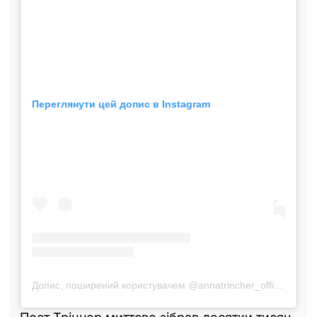
Переглянути цей допис в Instagram
Допис, поширений користувачем @annatrincher_official