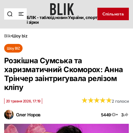
Спільнота
БЛІК - таблоїд новин України, спорт
і зірки
blik
шоу biz
Шоу BIZ
Розкішна Сумська та
харизматичний Скоморох: Анна
Трінчер заінтригувала релізом
кліпу
★
★
★
★
★
★
★
★
★
★
2 голоси
20 травня 2026, 17:19
Олег Норов
5449
3