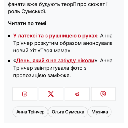
фанати вже будують теорії про сюжет і
роль Сумської.
Читати по темі
У латексі та з рушницею в руках
: Анна
Трінчер розкутим образом анонсувала
новий хіт «Твоя мама».
«
День, який я не забуду ніколи
»: Анна
Трінчер заінтригувала фото з
пропозицією заміжжя.
Анна Трінчер
Ольга Сумська
Музика