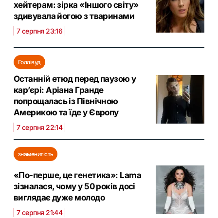
хейтерам: зірка «Іншого світу»
здивувала йогою з тваринами
7 серпня 23:16
Голлівуд
Останній етюд перед паузою у
кар’єрі: Аріана Гранде
попрощалась із Північною
Америкою та їде у Європу
7 серпня 22:14
знаменитість
«По-перше, це генетика»: Lama
зізналася, чому у 50 років досі
виглядає дуже молодо
7 серпня 21:44