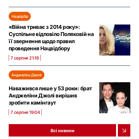
Нацвідбір
«Війна триває з 2014 року»:
Суспільне відповіло Поляковій на
її звернення щодо правил
проведення Нацвідбору
7 серпня 21:16
Анджеліна Джолі
Наважився лише у 53 роки: брат
Анджеліни Джолі вирішив
зробити камінгаут
7 серпня 19:04
Всі новини