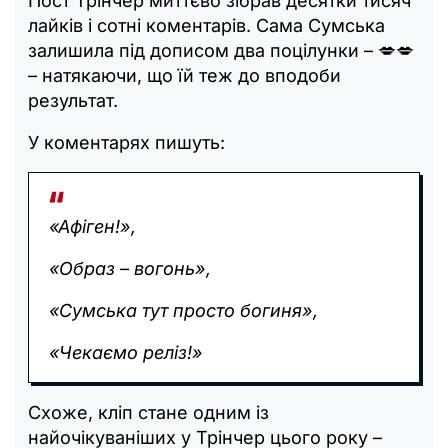
Пост Трінчер миттєво зібрав десятки тисяч
лайків і сотні коментарів. Сама Сумська
залишила під дописом два поцілунки – 💋💋
– натякаючи, що їй теж до вподоби
результат.
У коментарях пишуть:
«Афіген!»,
«Образ – вогонь»,
«Сумська тут просто богиня»,
«Чекаємо реліз!»
Схоже, кліп стане одним із
найочікуваніших у Трінчер цього року –