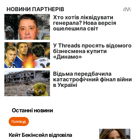
Останні новини
Голлівуд
Кейт Бекінсейл відповіла