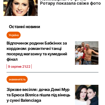
Останні новини
Україна
Відпочинок родини Бабкіних за
кордоном: романтичні танці
посеред магазину та кумедний
фінал
9 серпня 21:22
знаменитість
Зіркове весілля: дочка Демі Мур
та Брюса Вілліса пішла під вінець
у сукні Balenciaga