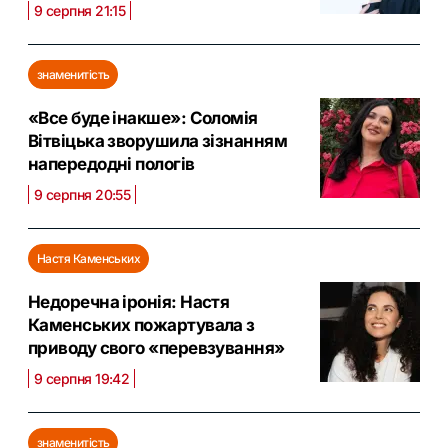
9 серпня 21:15
знаменитість
«Все буде інакше»: Соломія
Вітвіцька зворушила зізнанням
напередодні пологів
9 серпня 20:55
Настя Каменських
Недоречна іронія: Настя
Каменських пожартувала з
приводу свого «перевзування»
9 серпня 19:42
знаменитість