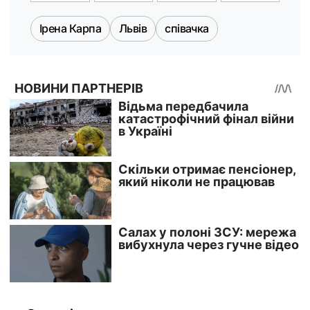
Ірена Карпа
Львів
співачка