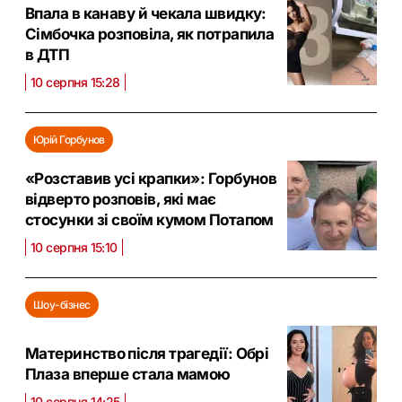
Впала в канаву й чекала швидку:
Сімбочка розповіла, як потрапила
в ДТП
10 серпня 15:28
Юрій Горбунов
«Розставив усі крапки»: Горбунов
відверто розповів, які має
стосунки зі своїм кумом Потапом
10 серпня 15:10
Шоу-бізнес
Материнство після трагедії: Обрі
Плаза вперше стала мамою
10 серпня 14:25