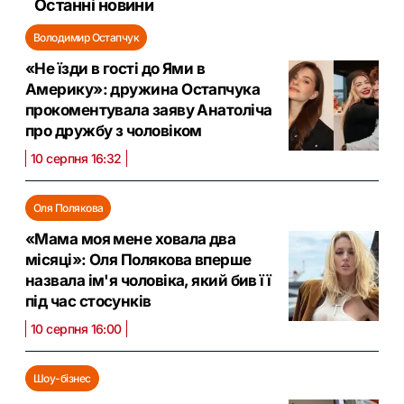
Останні новини
Володимир Остапчук
«Не їзди в гості до Ями в
Америку»: дружина Остапчука
прокоментувала заяву Анатоліча
про дружбу з чоловіком
10 серпня 16:32
Оля Полякова
«Мама моя мене ховала два
місяці»: Оля Полякова вперше
назвала ім'я чоловіка, який бив її
під час стосунків
10 серпня 16:00
Шоу-бізнес