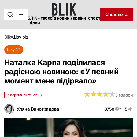
Спільнота
БЛІК - таблоїд новин України, спорт
і зірки
blik
шоу biz
Шоу BIZ
Наталка Карпа поділилася
радісною новиною: «У певний
момент мене підірвало»
★
★
★
★
★
★
★
★
★
★
3 голоси
15 серпня 2025, 21:33
Уляна Виноградова
8750
5