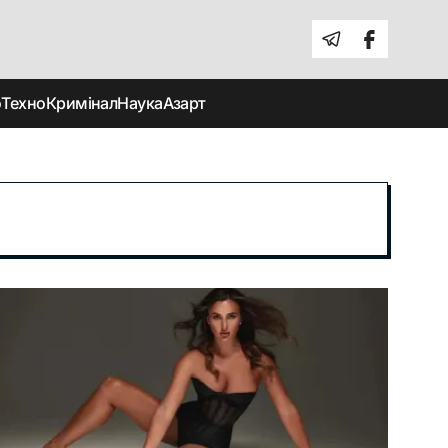
о
Техно
Кримінал
Наука
Азарт