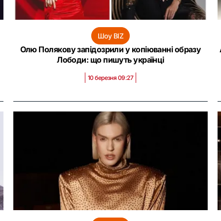
Шоу BIZ
Олю Полякову запідозрили у копіюванні образу
Лободи: що пишуть українці
10 березня 09:27