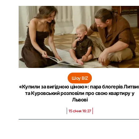
Шоу BIZ
«Купили за вигідною ціною»: пара блогерів Литви
та Куровський розповіли про свою квартиру у
Львові
15 січня 16:27