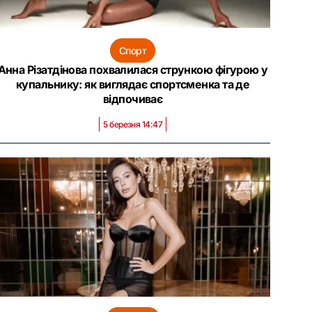
Спорт
Анна Різатдінова похвалилася стрункою фігурою у
купальнику: як виглядає спортсменка та де
відпочиває
5 березня 14:47