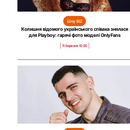
Шоу BIZ
Колишня відомого українського співака знялася
для Playboy: гарячі фото моделі OnlyFans
11 березня 10:50