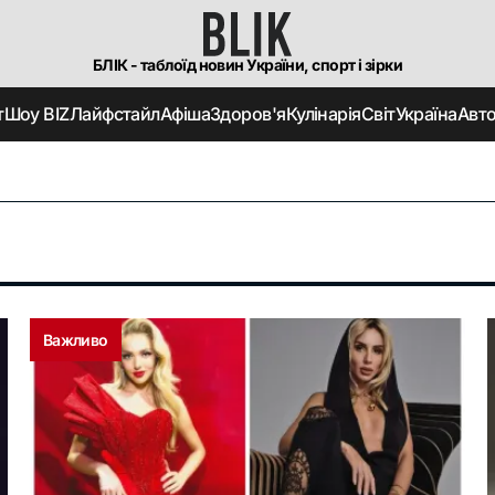
БЛІК - таблоїд новин України, спорт і зірки
т
Шоу BIZ
Лайфстайл
Афіша
Здоров'я
Кулінарія
Світ
Україна
Авт
Важливо