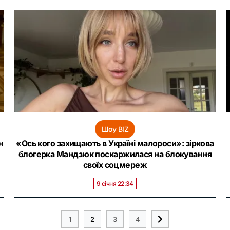
Шоу BIZ
н
«Ось кого захищають в Україні малороси»: зіркова
блогерка Мандзюк поскаржилася на блокування
своїх соцмереж
9 січня 22:34
1
2
3
4