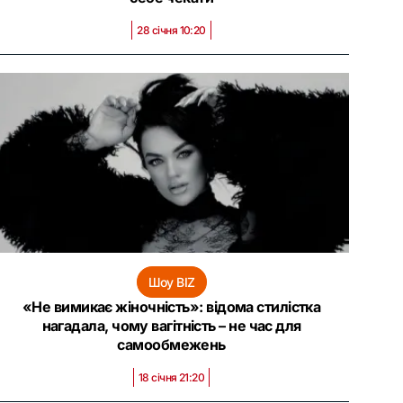
28 січня 10:20
Шоу BIZ
«Не вимикає жіночність»: відома стилістка
нагадала, чому вагітність – не час для
самообмежень
18 січня 21:20