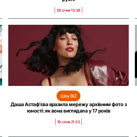
28 січня 13:39
Шоу BIZ
Даша Астаф’єва вразила мережу архівним фото з
юності: як вона виглядала у 17 років
19 січня 21:33