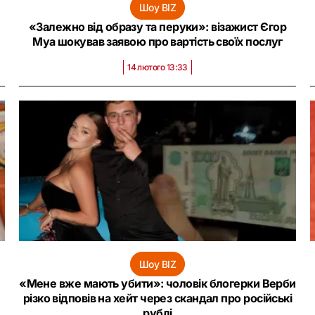
Шоу BIZ
,
«Залежно від образу та перуки»: візажист Єгор
Муа шокував заявою про вартість своїх послуг
14 лютого 13:33
Шоу BIZ
«Мене вже мають убити»: чоловік блогерки Верби
різко відповів на хейт через скандал про російські
рублі