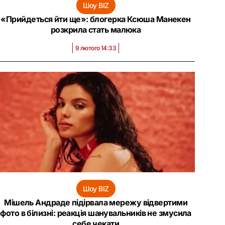
Шоу BIZ
«Прийдеться йти ще»: блогерка Ксюша Манекен
розкрила стать малюка
9 лютого 14:33
Шоу BIZ
Мішель Андраде підірвала мережу відвертими
фото в білизні: реакція шанувальників не змусила
себе чекати