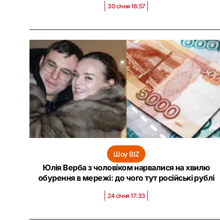
30 січня 16:57
Шоу BIZ
Юлія Верба з чоловіком нарвалися на хвилю
обурення в мережі: до чого тут російські рублі
24 січня 17:33