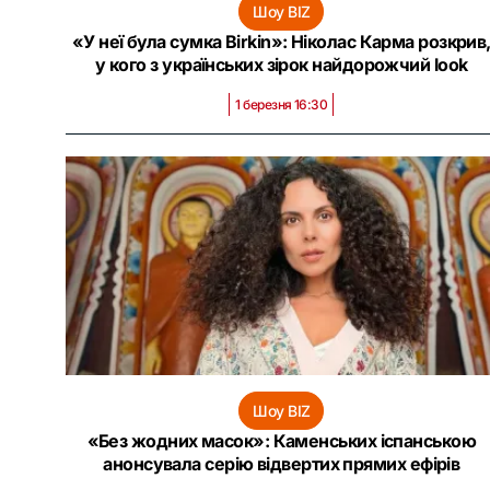
Шоу BIZ
«У неї була сумка Birkin»: Ніколас Карма розкрив
у кого з українських зірок найдорожчий look
1 березня 16:30
Шоу BIZ
«Без жодних масок»: Каменських іспанською
анонсувала серію відвертих прямих ефірів