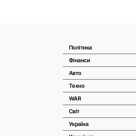
Політика
Фінанси
Авто
Техно
WAR
Світ
Україна