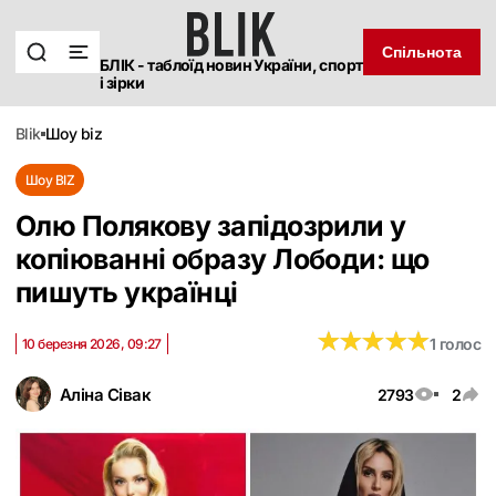
Спільнота
БЛІК - таблоїд новин України, спорт
і зірки
blik
шоу biz
Шоу BIZ
Олю Полякову запідозрили у
копіюванні образу Лободи: що
пишуть українці
★
★
★
★
★
★
★
★
★
★
1 голос
10 березня 2026, 09:27
Аліна Сівак
2793
2