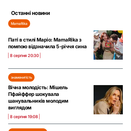
Останні новини
MamaRika
Паті в стилі Маріо: MamaRika з
помпою відзначила 5-річчя сина
8 серпня 20:30
знаменитість
Вічна молодість: Мішель
Пфайффер шокувала
шанувальників молодим
виглядом
8 серпня 19:08