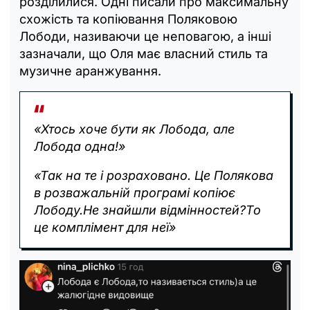
розділилися. Одні писали про максимальну
схожість та копіювання Поляковою
Лободи, називаючи це неповагою, а інші
зазначали, що Оля має власний стиль та
музичне аранжування.
«Хтось хоче бути як Лобода, але
Лобода одна!»
«Так на те і розраховано. Це Полякова
в розважальній програмі копіює
Лободу.Не знайшли відмінностей?То
це комплімент для неї»