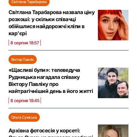
Світлана Тарабарова
Світлана Тарабарова назвала ціну
розкоші: у скільки співачці
обійшлися найдорожчі кліпи в
кар'єрі
8 серпня 18:57
Віктор Павлік
«Щасливі були»: телеведуча
Рудницька нагадала співаку
Віктору Павліку про
найтрагічніший день в його житті
8 серпня 18:45
Ольга Сумська
Архівна фотосесія у корсеті: