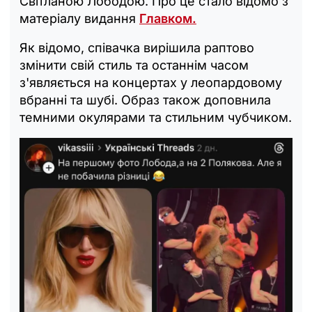
Світланою Лободою. Про це стало відомо з
матеріалу видання
Главком.
Як відомо, співачка вирішила раптово
змінити свій стиль та останнім часом
з'являється на концертах у леопардовому
вбранні та шубі. Образ також доповнила
темними окулярами та стильним чубчиком.