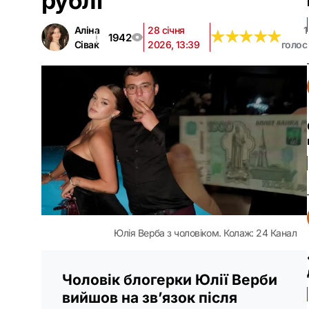
рублі
Аліна
28 січня
1
★
★
★
★
★
★
★
★
★
★
1942
Сівак
2026, 13:39
голос
Юлія Верба з чоловіком. Колаж: 24 Канал
Чоловік блогерки Юлії Верби
вийшов на зв’язок після