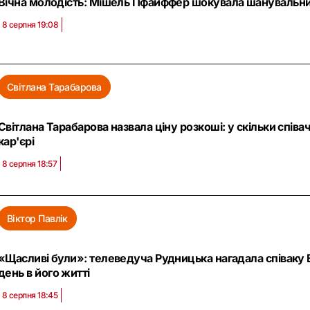
Вічна молодість: Мішель Пфайффер шокувала шанувальн
8 серпня 19:08
Світлана Тарабарова
Світлана Тарабарова назвала ціну розкоші: у скільки співа
кар'єрі
8 серпня 18:57
Віктор Павлік
«Щасливі були»: телеведуча Рудницька нагадала співаку В
день в його житті
8 серпня 18:45