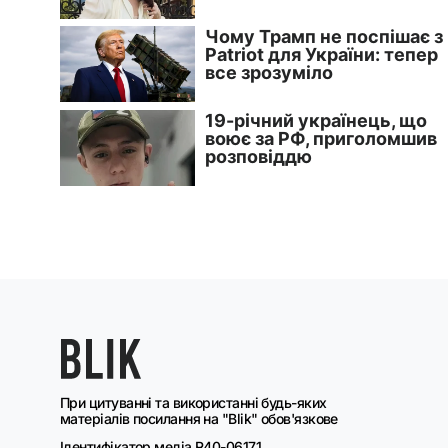
При цитуванні та використанні будь-яких
матеріалів посилання на "Blik" обов'язкове
Ідентифікатор медіа R40-06171