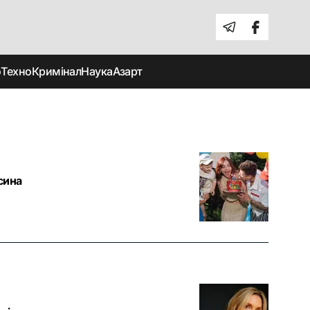
о
Техно
Кримінал
Наука
Азарт
сина