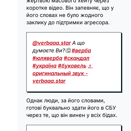
жертвою масового хейту через
коротке відео. Він запевняє, що у
його словах не було жодного
заклику до підтримки агресора.
@verbaaa.star
А що
думаєте Ви?🤔
#верба
#юляверба
#скандал
#україна
#буковель
♬
оригинальный звук -
verbaaa.star
Однак люди, за його словами,
готові буквально здати його в СБУ
через те, що він винен у всіх бідах.