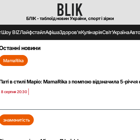
БЛІК - таблоїд новин України, спорт і зірки
т
Шоу BIZ
Лайфстайл
Афіша
Здоров'я
Кулінарія
Світ
Україна
Авт
Останні новини
MamaRika
Паті в стилі Маріо: MamaRika з помпою відзначила 5-річчя 
8 серпня 20:30
знаменитість