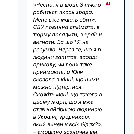
«Чесно, я в шоці. З нічого
робиться якась зрада.
Мене вже мають вбити,
СБУ повинна спіймати, в
тюрму посадити, з країни
вигнати. За що? Я не
розумію. Через те, що я в
людини запитав, заради
приколу, чи вони таке
приймають, а Юля
сказала в кінці, що ними
можна підтертися.
Скажіть мені, що такого в
цьому жарті, що я вже
став найгіршою людиною
в Україні, зрадником,
який винен у всіх бідах?»,
– емоційно зазначив він.