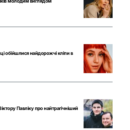
иків молодим виглядом
чці обійшлися найдорожчі кліпи в
іктору Павліку про найтрагічніший