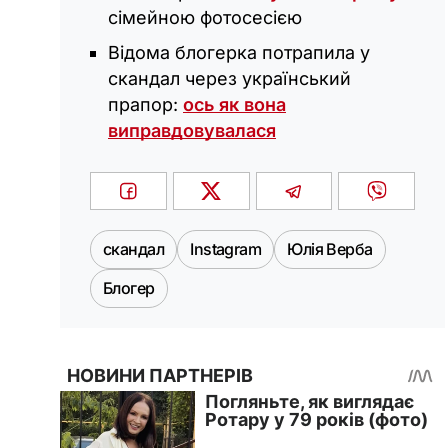
сімейною фотосесією
Відома блогерка потрапила у
скандал через український
прапор:
ось як вона
виправдовувалася
скандал
Instagram
Юлія Верба
Блогер