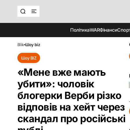
Політика
WAR
Фінанси
Спор
blik
шоу biz
Шоу BIZ
«Мене вже мають
убити»: чоловік
блогерки Верби різко
відповів на хейт через
скандал про російські