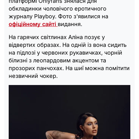
платформі Onlyfans знялася для
обкладинки чоловічого еротичного
журналу Playboy. Фото з'явилися на
офіційному сайті
видання.
На гарячих світлинах Аліна позує у
відвертих образах. На одній із вона сидить
на підлозі у червоних рукавичках, чорній
білизні з леопардовим акцентом та
прозорих панчохах. На шиї можна помітити
незвичний чокер.