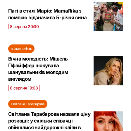
Паті в стилі Маріо: MamaRika з
помпою відзначила 5-річчя сина
8 серпня 20:30
знаменитість
Вічна молодість: Мішель
Пфайффер шокувала
шанувальників молодим
виглядом
8 серпня 19:08
Світлана Тарабарова
Світлана Тарабарова назвала ціну
розкоші: у скільки співачці
обійшлися найдорожчі кліпи в