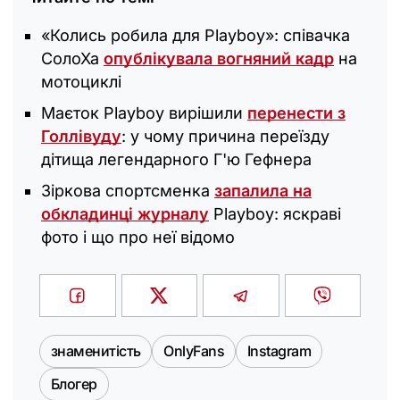
«‎Колись робила для Playboy»: співачка
СолоХа
опублікувала вогняний кадр
на
мотоциклі
Маєток Playboy вирішили
перенести з
Голлівуду
: у чому причина переїзду
дітища легендарного Г'ю Гефнера
Зіркова спортсменка
запалила на
обкладинці журналу
Playboy: яскраві
фото і що про неї відомо
знаменитість
OnlyFans
Instagram
Блогер