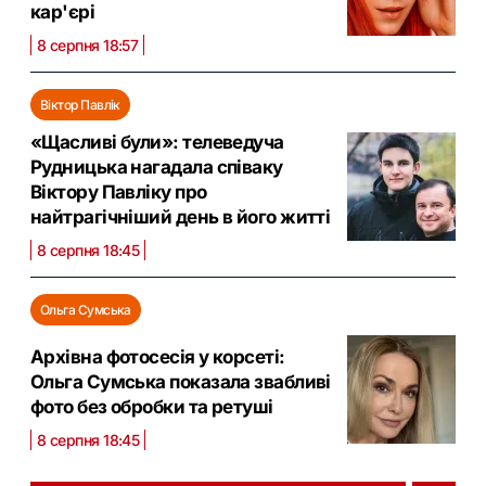
кар'єрі
8 серпня 18:57
Віктор Павлік
«Щасливі були»: телеведуча
Рудницька нагадала співаку
Віктору Павліку про
найтрагічніший день в його житті
8 серпня 18:45
Ольга Сумська
Архівна фотосесія у корсеті:
Ольга Сумська показала звабливі
фото без обробки та ретуші
8 серпня 18:45