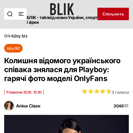
Спільнота
БЛІК - таблоїд новин України, спорт
і зірки
blik
шоу biz
Шоу BIZ
Колишня відомого українського
співака знялася для Playboy:
гарячі фото моделі OnlyFans
★
★
★
★
★
★
★
★
★
★
3 голоси
11 березня 2026, 10:50
Аліна Сівак
3046