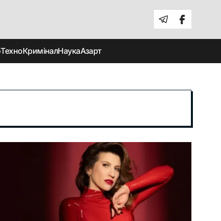
о
Техно
Кримінал
Наука
Азарт