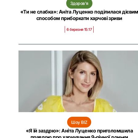
Здоров'я
«Ти не слабка»: Аніта Луценко поділилася дієви
способом приборкати харчові зриви
6 березня 15:17
Шоу BIZ
«Я їй заздрю»: Аніта Луценко приголомшила
правдою про харчування 9-річної доньки