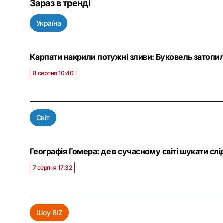
Зараз в тренді
Україна
Карпати накрили потужні зливи: Буковель затопил
8 серпня 10:40
Світ
Географія Гомера: де в сучасному світі шукати слі
7 серпня 17:32
Шоу BIZ