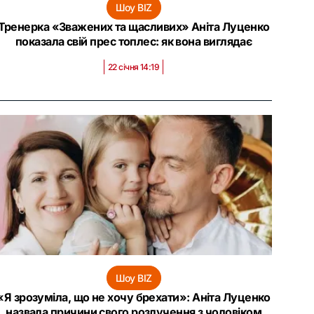
Шоу BIZ
Тренерка «Зважених та щасливих» Аніта Луценко
показала свій прес топлес: як вона виглядає
22 січня 14:19
Шоу BIZ
«Я зрозуміла, що не хочу брехати»: Аніта Луценко
назвала причини свого розлучення з чоловіком