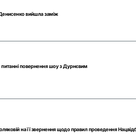
а Денисенко вийшла заміж
у питанні повернення шоу з Дурнєвим
 Поляковій на її звернення щодо правил проведення Нацвід