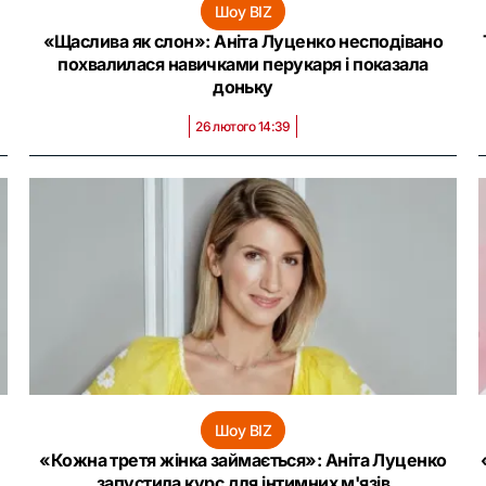
Шоу BIZ
м
«Щаслива як слон»: Аніта Луценко несподівано
похвалилася навичками перукаря і показала
доньку
26 лютого 14:39
Шоу BIZ
«Кожна третя жінка займається»: Аніта Луценко
запустила курс для інтимних м'язів