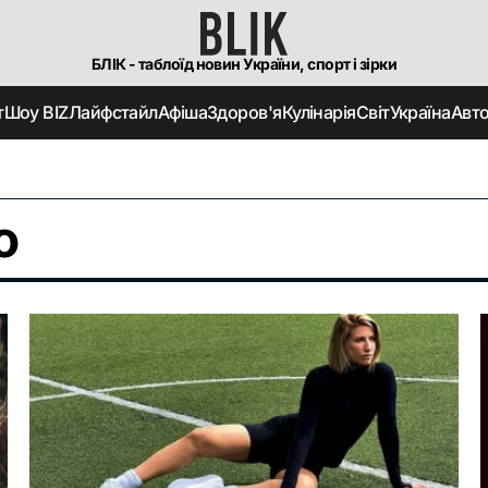
БЛІК - таблоїд новин України, спорт і зірки
т
Шоу BIZ
Лайфстайл
Афіша
Здоров'я
Кулінарія
Світ
Україна
Авт
о