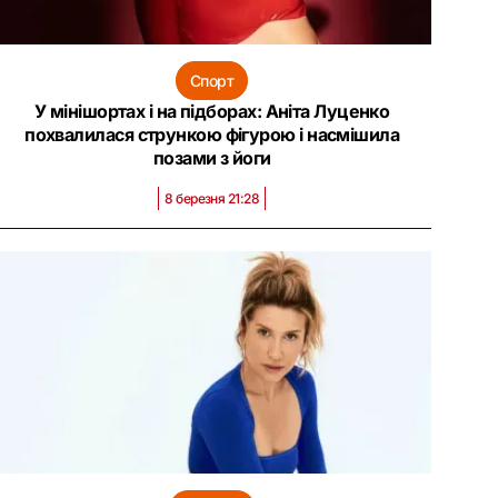
Спорт
У мінішортах і на підборах: Аніта Луценко
похвалилася стрункою фігурою і насмішила
позами з йоги
8 березня 21:28