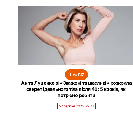
Шоу BIZ
Аніта Луценко зі «‎Зважені та щасливі» розкрила
секрет ідеального тіла після 40: 5 кроків, які
потрібно робити
27 серпня 2025, 22:41