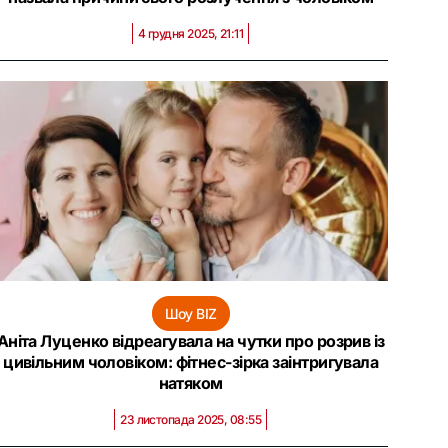
4 грудня 2025, 21:11
Шоу BIZ
Аніта Луценко відреагувала на чутки про розрив із
цивільним чоловіком: фітнес-зірка заінтригувала
натяком
23 листопада 2025, 08:55