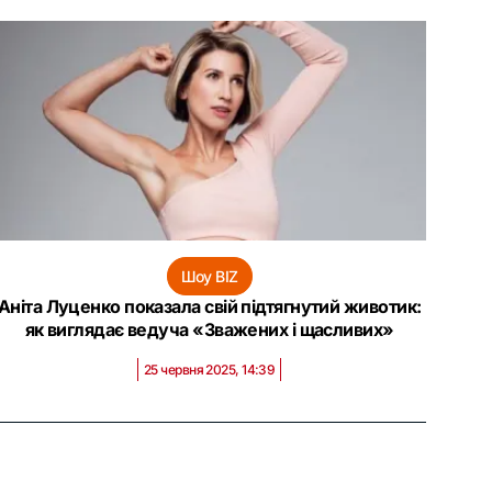
Шоу BIZ
Аніта Луценко показала свій підтягнутий животик:
як виглядає ведуча «Зважених і щасливих»
25 червня 2025, 14:39