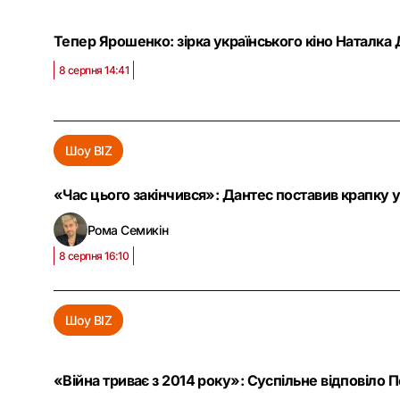
Тепер Ярошенко: зірка українського кіно Наталк
8 серпня 14:41
Шоу BIZ
«Час цього закінчився»: Дантес поставив крапку 
Рома Семикін
8 серпня 16:10
Шоу BIZ
«Війна триває з 2014 року»: Суспільне відповіло