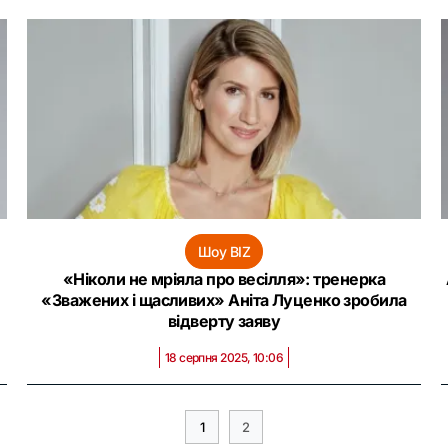
Шоу BIZ
«Ніколи не мріяла про весілля»: тренерка
«Зважених і щасливих» Аніта Луценко зробила
відверту заяву
18 серпня 2025, 10:06
1
2