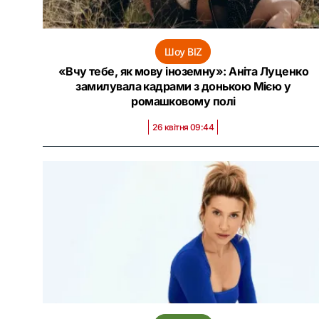
Шоу BIZ
«Вчу тебе, як мову іноземну»: Аніта Луценко
замилувала кадрами з донькою Мією у
ромашковому полі
26 квітня 09:44