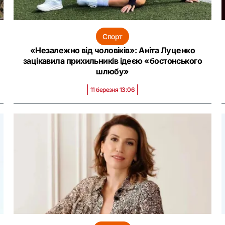
Спорт
«Незалежно від чоловіків»: Аніта Луценко
зацікавила прихильників ідеєю «бостонського
шлюбу»
11 березня 13:06