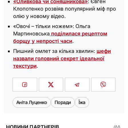
«Оливкова чи соняшникова»
: Євген
Клопотенко розвіяв популярний міф про
олію у новому відео.
«Овочі – тільки ножем»: Ольга
Мартиновська
поділилася рецептом
борщу у непрості часи
.
Пишний омлет за кілька хвилин:
шефи
назвали головний секрет ідеальної
текстури
.
Аніта Луценко
Поради
Їжа