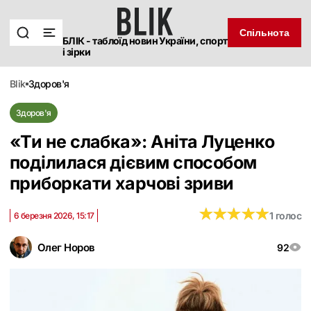
Спільнота
БЛІК - таблоїд новин України, спорт
і зірки
blik
здоров'я
Здоров'я
«Ти не слабка»: Аніта Луценко
поділилася дієвим способом
приборкати харчові зриви
★
★
★
★
★
★
★
★
★
★
1 голос
6 березня 2026, 15:17
Олег Норов
92