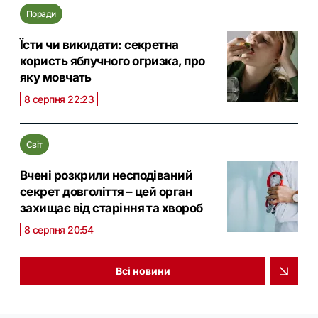
Поради
Їсти чи викидати: секретна
користь яблучного огризка, про
яку мовчать
8 серпня 22:23
Світ
Вчені розкрили несподіваний
секрет довголіття – цей орган
захищає від старіння та хвороб
8 серпня 20:54
Всі новини