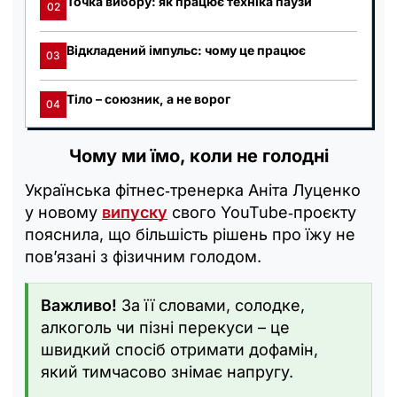
Точка вибору: як працює техніка паузи
02
Відкладений імпульс: чому це працює
03
Тіло – союзник, а не ворог
04
Чому ми їмо, коли не голодні
Українська фітнес‑тренерка Аніта Луценко
у новому
випуску
свого YouTube‑проєкту
пояснила, що більшість рішень про їжу не
пов’язані з фізичним голодом.
Важливо!
За її словами, солодке,
алкоголь чи пізні перекуси – це
швидкий спосіб отримати дофамін,
який тимчасово знімає напругу.