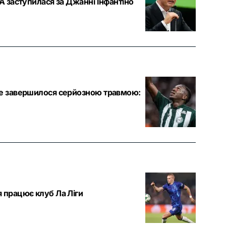
ФА заступилася за Джанні Інфантіно
 не завершилося серйозною травмою:
я працює клуб Ла Ліги