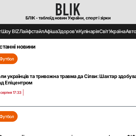
БЛІК - таблоїд новин України, спорт і зірки
т
Шоу BIZ
Лайфстайл
Афіша
Здоров'я
Кулінарія
Світ
Україна
Авт
станні новини
Футбол
оли українців та тривожна травма да Сілви: Шахтар здобув
ад Епіцентром
 серпня 17:33
Футбол