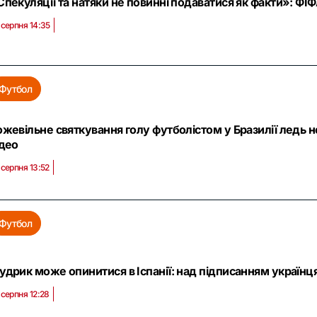
Спекуляції та натяки не повинні подаватися як факти»: ФІ
 серпня 14:35
Футбол
ожевільне святкування голу футболістом у Бразилії ледь
ідео
 серпня 13:52
Футбол
удрик може опинитися в Іспанії: над підписанням українц
 серпня 12:28