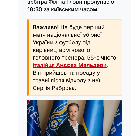
арбітра Філіпа Глови пролунає о
18:30 за київським часом
.
Важливо!
Це буде перший
матч національної збірної
України з футболу під
керівництвом нового
головного тренера, 55-річного
італійця
Андреа Мальдери
.
Він прийшов на посаду у
травні після відходу з неї
Сергія Реброва.