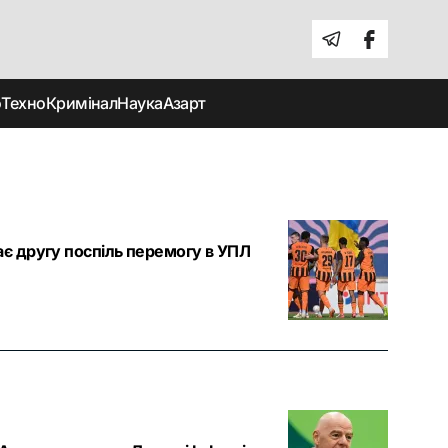
о
Техно
Кримінал
Наука
Азарт
ає другу поспіль перемогу в УПЛ