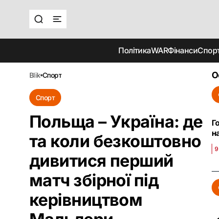
Політика
WAR
Фінанси
Спор
О
blik
спорт
Спорт
Польща – Україна: де
Г
н
та коли безкоштовно
9
дивитися перший
матч збірної під
керівництвом