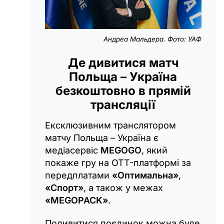
Андреа Мальдера. Фото: УАФ
Де дивитися матч
Польща – Україна
безкоштовно в прямій
трансляції
Ексклюзивним транслятором
матчу Польща – Україна є
медіасервіс
MEGOGO
, який
покаже гру на OTT-платформі за
передплатами
«Оптимальна»
,
«Спорт»
, а також у межах
«MEGOPACK»
.
Подивитися поєдинок можна буде