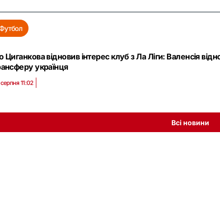
Футбол
о Циганкова відновив інтерес клуб з Ла Ліги: Валенсія в
рансферу українця
 серпня 11:02
Всі новини