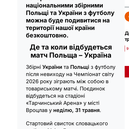
національними збірними
Польщі та України з футболу
можна буде подивитися на
території нашої країни
Д
безкоштовно.
т
Де та коли відбудеться
9
матч Польща – Україна
Збірні
України
та
Польщі
з футболу
після невиходу на Чемпіонат світу
2026 року зіграють між собою в
товариському матчі. Поєдинок
відбудеться на стадіоні
«Тарчинський Арена» у місті
Вроцлав у
неділю, 31 травня
.
Стартовий свисток словацького