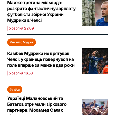
Майже третина мільярда:
розкрито фантастичну зарплату
футболіста збірної України
Мудрика в Челсі
5 серпня 22:09
Михайло Мудрик
Камбек Мудрика не врятував
Челсі: українець повернувся на
поле вперше за майже два роки
5 серпня 16:58
Футбол
Українці Малиновський та
Батагов отримали зіркового
партнера: Мохамед Салах