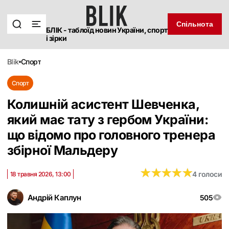
Спільнота
БЛІК - таблоїд новин України, спорт
і зірки
blik
спорт
Спорт
Колишній асистент Шевченка,
який має тату з гербом України:
що відомо про головного тренера
збірної Мальдеру
★
★
★
★
★
★
★
★
★
★
4 голоси
18 травня 2026, 13:00
Андрій Каплун
505