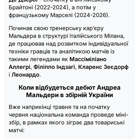
Брайтоні (2022-2024), а потім у
французькому Марселі (2024-2026).
Починав свою тренерську кар’єру
Мальдера в структурі італійського Мілана,
де працював над розвитком індивідуальної
техніки гравців та аналітикою матчів із
такими легендами як
Массіміліано
Аллегрі
,
Філіппо Індзагі
,
Кларенс Зеєдорф
і
Леонардо
.
Коли відбудеться дебют Андреа
Мальдери в збірній України
Вже наприкінці травня та на початку
червня національна команда проведе міні-
збір, в рамках якого зіграє два товариські
матчі: