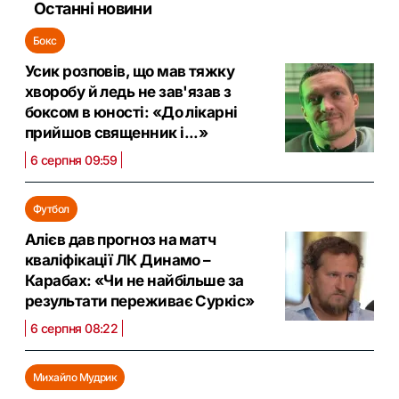
Останні новини
Бокс
Усик розповів, що мав тяжку
хворобу й ледь не зав'язав з
боксом в юності: «До лікарні
прийшов священник і...»
6 серпня 09:59
Футбол
Алієв дав прогноз на матч
кваліфікації ЛК Динамо –
Карабах: «Чи не найбільше за
результати переживає Суркіс»
6 серпня 08:22
Михайло Мудрик