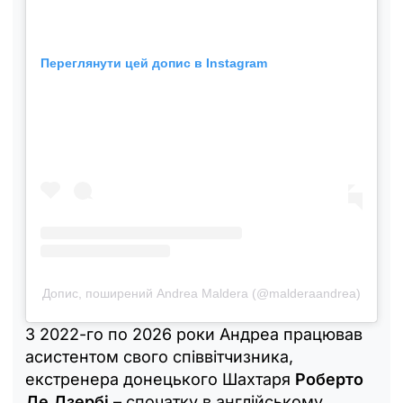
Переглянути цей допис в Instagram
Допис, поширений Andrea Maldera (@malderaandrea)
З 2022-го по 2026 роки Андреа працював
асистентом свого співвітчизника,
екстренера донецького Шахтаря
Роберто
Де Дзербі
– спочатку в англійському