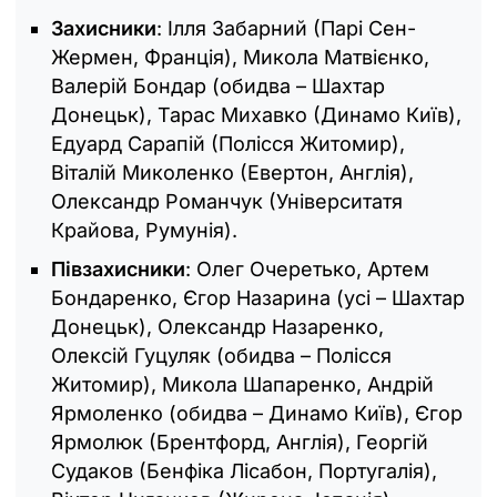
Захисники
: Ілля Забарний (Парі Сен-
Жермен, Франція), Микола Матвієнко,
Валерій Бондар (обидва – Шахтар
Донецьк), Тарас Михавко (Динамо Київ),
Едуард Сарапій (Полісся Житомир),
Віталій Миколенко (Евертон, Англія),
Олександр Романчук (Університатя
Крайова, Румунія).
Півзахисники
: Олег Очеретько, Артем
Бондаренко, Єгор Назарина (усі – Шахтар
Донецьк), Олександр Назаренко,
Олексій Гуцуляк (обидва – Полісся
Житомир), Микола Шапаренко, Андрій
Ярмоленко (обидва – Динамо Київ), Єгор
Ярмолюк (Брентфорд, Англія), Георгій
Судаков (Бенфіка Лісабон, Португалія),