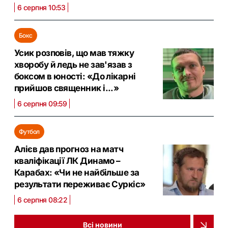
6 серпня 10:53
Бокс
Усик розповів, що мав тяжку
хворобу й ледь не зав'язав з
боксом в юності: «До лікарні
прийшов священник і...»
6 серпня 09:59
Футбол
Алієв дав прогноз на матч
кваліфікації ЛК Динамо –
Карабах: «Чи не найбільше за
результати переживає Суркіс»
6 серпня 08:22
Всі новини