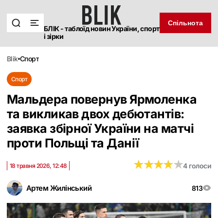
Спільнота
БЛІК - таблоїд новин України, спорт
і зірки
blik
спорт
Спорт
Мальдера повернув Ярмоленка
та викликав двох дебютантів:
заявка збірної України на матчі
проти Польщі та Данії
★
★
★
★
★
★
★
★
★
★
4 голоси
18 травня 2026, 12:48
Артем Жилінський
813