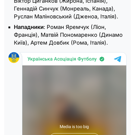
Віктор Циганков (Жирона, Іспанія),
Геннадій Синчук (Монреаль, Канада),
Руслан Маліновський (Дженоа, Італія).
Нападники
: Роман Яремчук (Ліон,
Франція), Матвій Пономаренко (Динамо
Київ), Артем Довбик (Рома, Італія).