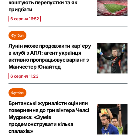
коштують перепустки та як
придбати
6 серпня 16:52
Футбол
Лунін може продовжити кар'єру
в клубі з АПЛ: агент українця
активно пропрацьовує варіант з
Манчестер Юнайтед
6 серпня 11:23
Футбол
Британські журналісти оцінили
повернення до гри вінгера Челсі
Мудрика: «Зумів
продемонструвати кілька
спалахів»