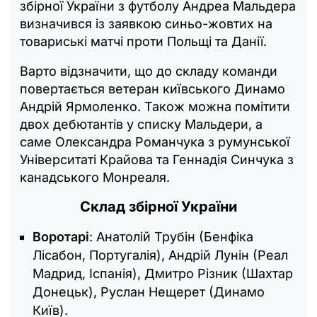
збірної України з футболу Андреа Мальдера
визначився із заявкою синьо-жовтих на
товариські матчі проти Польщі та Данії.
Варто відзначити, що до складу команди
повертається ветеран київського Динамо
Андрій Ярмоленко. Також можна помітити
двох дебютантів у списку Мальдери, а
саме Олександра Романчука з румунської
Університаті Крайова та Геннадія Синчука з
канадського Монреаля.
Склад збірної України
Воротарі
: Анатолій Трубін (Бенфіка
Лісабон, Португалія), Андрій Лунін (Реал
Мадрид, Іспанія), Дмитро Різник (Шахтар
Донецьк), Руслан Нещерет (Динамо
Київ).