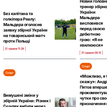
Новий головн
тренер збірно
України
Без капітана та
Мальдера
голкіпера Реалу:
висловився
Мальдера оголосив
перед своєю
заявку збірної України
дебютною
на товариський матч
грою: «Я не
проти Польщі
хвилююся»
31 травня 11:29
31 травня 09:51
Спорт
Спорт
«Можливо, я 
скажу»: Андр
Пятов вперш
прокоментув
Вимушені зміни у
чутки про сво
збірній України: Різник і
призначення 
Гуцуляк вибули через