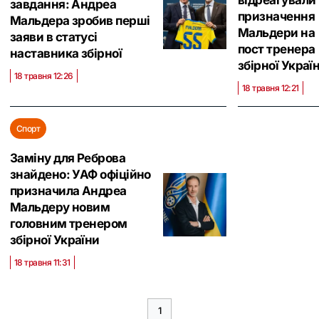
відреагували
завдання: Андреа
призначення
Мальдера зробив перші
Мальдери на
заяви в статусі
пост тренера
наставника збірної
збірної Украї
18 травня 12:26
18 травня 12:21
Спорт
Заміну для Реброва
знайдено: УАФ офіційно
призначила Андреа
Мальдеру новим
головним тренером
збірної України
18 травня 11:31
1