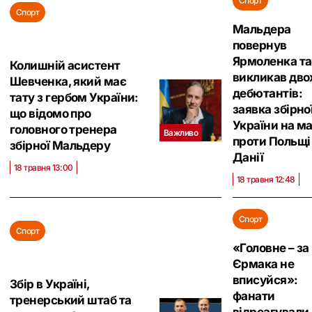
Спорт
Спорт
Мальдера
повернув
Ярмоленка та
Колишній асистент
викликав дво
Шевченка, який має
дебютантів:
тату з гербом України:
заявка збірно
що відомо про
України на ма
головного тренера
Важливо
проти Польщі
збірної Мальдеру
Данії
18 травня 13:00
18 травня 12:48
Спорт
Спорт
«Головне – за
Єрмака не
вписуйся»:
Збір в Україні,
фанати
тренерський штаб та