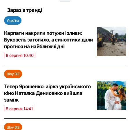
Зараз в тренді
Україна
Карпати накрили потужні зливи:
Буковель затопило, а синоптики дали
прогноз на найближчі дні
8 серпня 10:40
Шоу BIZ
Тепер Ярошенко: зірка українського
кіно Наталка Денисенко вийшла
заміж
8 серпня 14:41
Шоу BIZ