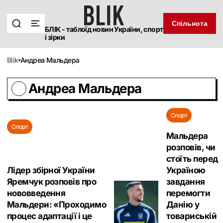
Спільнота
БЛІК - таблоїд новин України, спорт
і зірки
blik
Андреа Мальдера
Андреа Мальдера
Спорт
Спорт
Мальдера
розповів, чи
стоїть перед
Лідер збірної України
Україною
Яремчук розповів про
завдання
нововведення
перемогти
Мальдери: «Проходимо
Данію у
процес адаптації і це
товариській