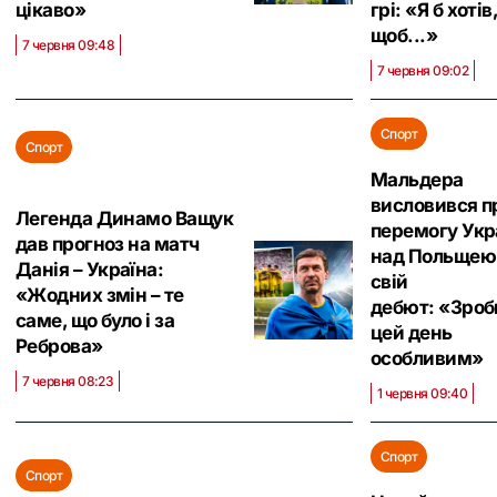
цікаво»
грі: «Я б хотів
щоб...»
7 червня 09:48
7 червня 09:02
Спорт
Спорт
Мальдера
висловився п
Легенда Динамо Ващук
перемогу Укр
дав прогноз на матч
над Польщею
Данія – Україна:
свій
«Жодних змін – те
дебют: «Зроб
саме, що було і за
цей день
Реброва»
особливим»
7 червня 08:23
1 червня 09:40
Спорт
Спорт