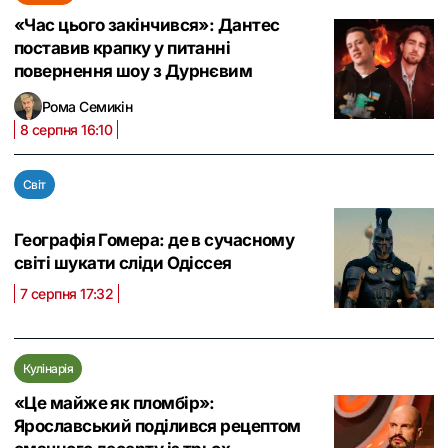
«Час цього закінчився»: Дантес
поставив крапку у питанні
повернення шоу з Дурнєвим
Рома Семикін
8 серпня 16:10
Світ
Географія Гомера: де в сучасному
світі шукати сліди Одіссея
7 серпня 17:32
Кулінарія
«Це майже як пломбір»:
Ярославський поділився рецептом