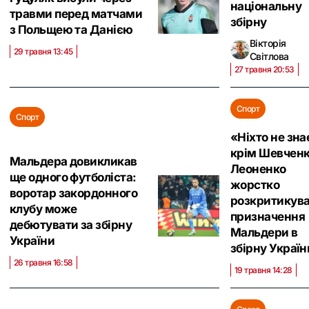
національну
травми перед матчами
збірну
з Польщею та Данією
Вікторія
29 травня 13:45
Світлова
27 травня 20:53
Спорт
Спорт
«Ніхто не зна
крім Шевченк
Мальдера довикликав
Леоненко
ще одного футболіста:
жорстко
воротар закордонного
розкритикув
клубу може
призначення
дебютувати за збірну
Мальдери в
України
збірну Україн
26 травня 16:58
19 травня 14:28