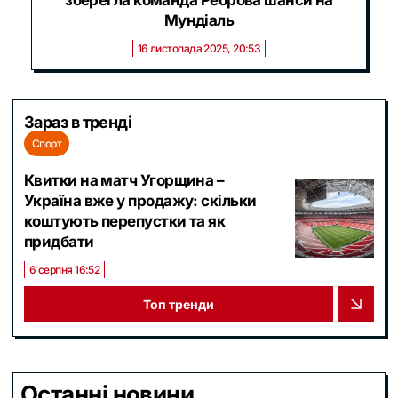
зберегла команда Реброва шанси на
Мундіаль
16 листопада 2025, 20:53
Зараз в тренді
Спорт
Квитки на матч Угорщина –
Україна вже у продажу: скільки
коштують перепустки та як
придбати
6 серпня 16:52
Топ тренди
Останні новини