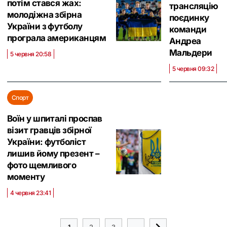
потім стався жах:
трансляцію
молодіжна збірна
поєдинку
України з футболу
команди
програла американцям
Андреа
Мальдери
5 червня 20:58
5 червня 09:32
Спорт
Воїн у шпиталі проспав
візит гравців збірної
України: футболіст
лишив йому презент –
фото щемливого
моменту
4 червня 23:41
1
2
3
...