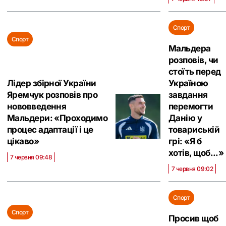
Спорт
Спорт
Мальдера
розповів, чи
стоїть перед
Лідер збірної України
Україною
Яремчук розповів про
завдання
нововведення
перемогти
Мальдери: «Проходимо
Данію у
процес адаптації і це
товариській
цікаво»
грі: «Я б
хотів, щоб...»
7 червня 09:48
7 червня 09:02
Спорт
Спорт
Просив щоб