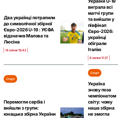
України U-19
виграла всі
матчі групи
Два українці потрапили
та вийшли у
до символічної збірної
півфінал
Євро-2026 U-19 : УЄФА
Євро-2026:
відзначив Малова та
українці
Люсіна
обіграли
Італію
14 липня 19:43
6 липня 11:27
Спорт
Спорт
Україна
знову поза
чемпіонатом
Перемогли сербів і
світу: чому
вийшли з групи:
наша збірна
юнацька збірна України
не змогла