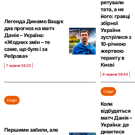
рятували
тата, а не
його: гравці
Легенда Динамо Ващук
збірної
дав прогноз на матч
України
Данія – Україна:
зустрілися з
«Жодних змін – те
10-річною
саме, що було і за
жертвою
Реброва»
теракту в
Києві
7 червня 08:23
6 червня 09:44
Спорт
Спорт
Коли
відбудеться
матч Данія –
Україна: де
Першими забили, але
дивитися