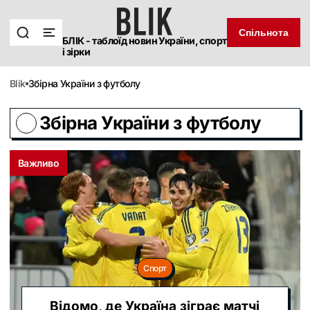
Спільнота
БЛІК - таблоїд новин України, спорт
і зірки
blik
Збірна України з футболу
Збірна України з футболу
Важливо
Спорт
Відомо, де Україна зіграє матчі