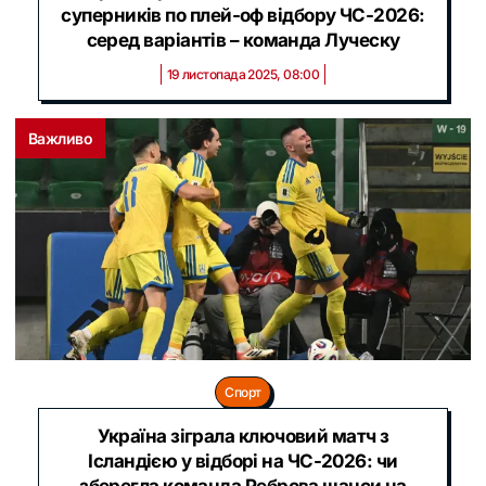
суперників по плей-оф відбору ЧС-2026:
серед варіантів – команда Луческу
19 листопада 2025, 08:00
Важливо
Спорт
Україна зіграла ключовий матч з
Ісландією у відборі на ЧС-2026: чи