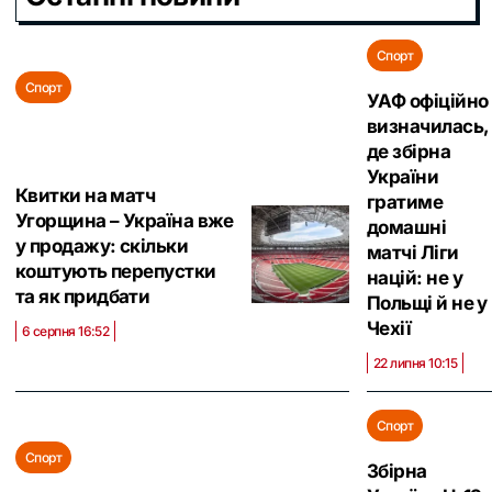
Спорт
Спорт
УАФ офіційно
визначилась,
де збірна
України
Квитки на матч
гратиме
Угорщина – Україна вже
домашні
у продажу: скільки
матчі Ліги
коштують перепустки
націй: не у
та як придбати
Польщі й не у
Чехії
6 серпня 16:52
22 липня 10:15
Спорт
Спорт
Збірна