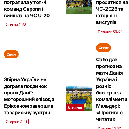
потрапила у топ-4
пробитися на
команд Європи і
ЧС-2026 та
вийшла на ЧС U-20
історія її
виступів
2 липня 21:53
11 червня 09:04
Спорт
Спорт
Сабо дав
прогноз на
матч Данія –
Збірна України не
Україна і
дограла поєдинок
розніс
проти Данії:
блогерів за
моторошний епізод з
компліменти
Еріксеном завершив
Мальдері:
Важливо
товариську зустріч
«Противно
читати»
7 червня 21:11
7 червня 13:37