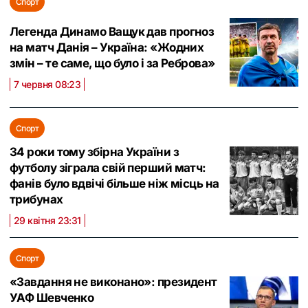
Спорт
Легенда Динамо Ващук дав прогноз
на матч Данія – Україна: «Жодних
змін – те саме, що було і за Реброва»
7 червня 08:23
Спорт
34 роки тому збірна України з
футболу зіграла свій перший матч:
фанів було вдвічі більше ніж місць на
трибунах
29 квітня 23:31
Спорт
«Завдання не виконано»: президент
УАФ Шевченко