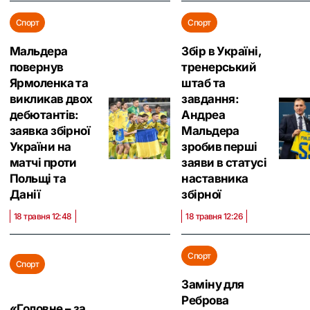
Спорт
Спорт
Мальдера
Збір в Україні,
повернув
тренерський
Ярмоленка та
штаб та
викликав двох
завдання:
дебютантів:
Андреа
заявка збірної
Мальдера
України на
зробив перші
матчі проти
заяви в статусі
Польщі та
наставника
Данії
збірної
18 травня 12:48
18 травня 12:26
Спорт
Спорт
Заміну для
Реброва
«Головне – за