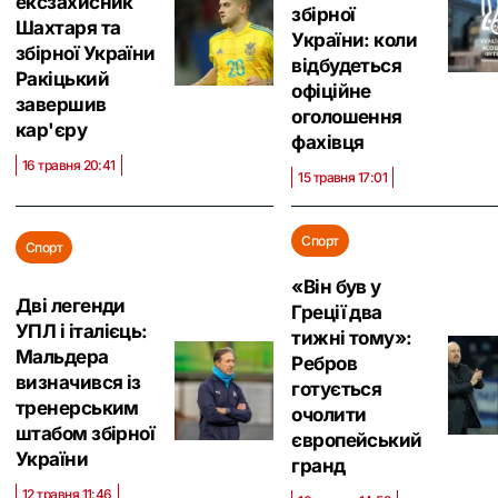
ексзахисник
збірної
Шахтаря та
України: коли
збірної України
відбудеться
Ракіцький
офіційне
завершив
оголошення
кар'єру
фахівця
16 травня 20:41
15 травня 17:01
Спорт
Спорт
«Він був у
Дві легенди
Греції два
УПЛ і італієць:
тижні тому»:
Мальдера
Ребров
визначився із
готується
тренерським
очолити
штабом збірної
європейський
України
гранд
12 травня 11:46