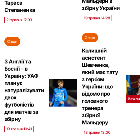
Мальдери в
Тараса
збірну України
Степаненка
19 травня 14:28
21 травня 17:03
Спорт
Спорт
Колишній
асистент
З Англії та
Шевченка,
Боснії – в
який має тату
Україну: УАФ
з гербом
планує
України: що
натуралізувати
відомо про
двох
Важли
головного
футболістів
тренера
для матчів за
збірної
збірну
Мальдеру
19 травня 10:41
18 травня 13:00