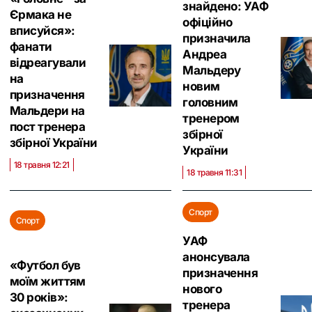
знайдено: УАФ
Єрмака не
офіційно
вписуйся»:
призначила
фанати
Андреа
відреагували
Мальдеру
на
новим
призначення
головним
Мальдери на
тренером
пост тренера
збірної
збірної України
України
18 травня 12:21
18 травня 11:31
Спорт
Спорт
УАФ
анонсувала
«Футбол був
призначення
моїм життям
нового
30 років»:
тренера