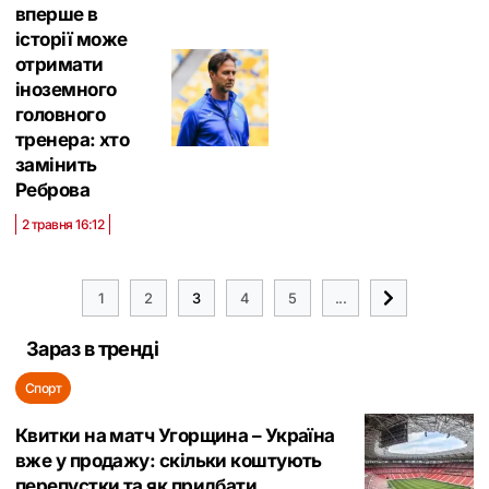
вперше в
історії може
отримати
іноземного
головного
тренера: хто
замінить
Реброва
2 травня 16:12
1
2
3
4
5
...
Зараз в тренді
Спорт
Квитки на матч Угорщина – Україна
вже у продажу: скільки коштують
перепустки та як придбати