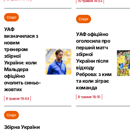
10 травня 14:53
Спорт
Спорт
УАФ
УАФ офіційно
визначилася з
оголосила про
новим
перший матч
тренером
збірної
збірної
України після
України: коли
відходу
Мальдера
Реброва: з ким
офіційно
та коли зіграє
очолить синьо-
команда
жовтих
8 травня 18:10
8 травня 19:44
Спорт
Збірна України