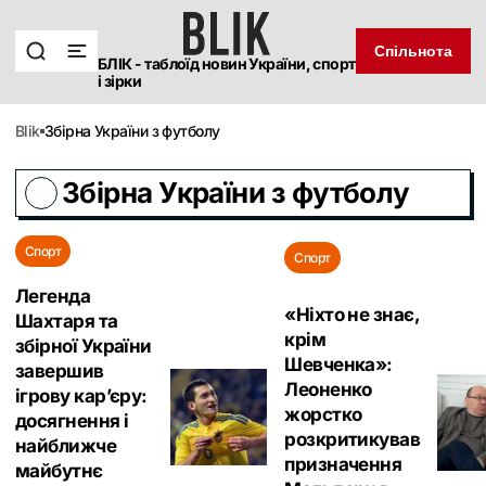
Спільнота
БЛІК - таблоїд новин України, спорт
і зірки
blik
Збірна України з футболу
Збірна України з футболу
Спорт
Спорт
Легенда
«Ніхто не знає,
Шахтаря та
крім
збірної України
Шевченка»:
завершив
Леоненко
ігрову кар’єру:
жорстко
досягнення і
розкритикував
найближче
призначення
майбутнє