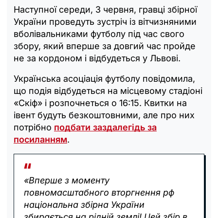
Наступної середи, 3 червня, гравці збірної
України проведуть зустріч із вітчизняними
вболівальниками футболу під час свого
збору, який вперше за довгий час пройде
не за кордоном і відбудеться у Львові.
Українська асоціація футболу повідомила,
що подія відбудеться на місцевому стадіоні
«Скіф» і розпочнеться о 16:15. Квитки на
івент будуть безкоштовними, але про них
потрібно
подбати заздалегідь за
посиланням
.
«Вперше з моменту
повномасштабного вторгнення рф
національна збірна України
збирається на рідній землі! Цей збір в