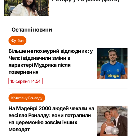
Останні новини
Футбол
Більше не похмурий відлюдник: у
Челсі відзначили зміни в
характері Мудрика після
повернення
10 серпня 14:54
Кріштіану Роналду
На Мадейрі 2000 людей чекали на
весілля Роналду: вони потрапили
на церемонію зовсім інших
молодят