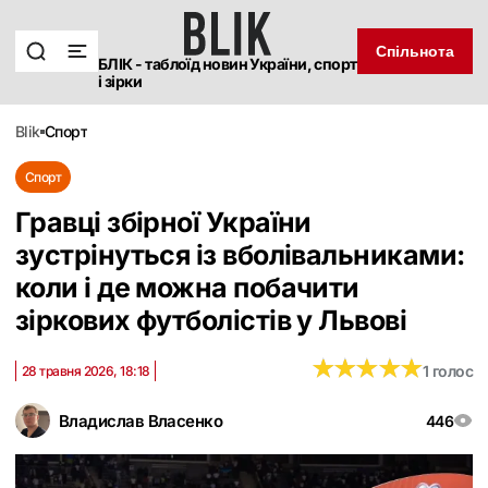
Спільнота
БЛІК - таблоїд новин України, спорт
і зірки
blik
спорт
Спорт
Гравці збірної України
зустрінуться із вболівальниками:
коли і де можна побачити
зіркових футболістів у Львові
★
★
★
★
★
★
★
★
★
★
1 голос
28 травня 2026, 18:18
Владислав Власенко
446