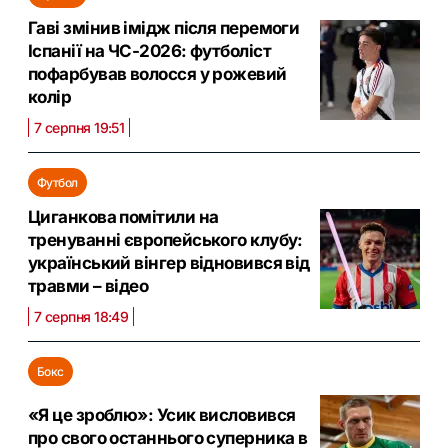
Гаві змінив імідж після перемоги
Іспанії на ЧС-2026: футболіст
пофарбував волосся у рожевий
колір
7 серпня 19:51
Футбол
Циганкова помітили на
тренуванні європейського клубу:
український вінгер відновився від
травми – відео
7 серпня 18:49
Бокс
«Я це зроблю»: Усик висловився
про свого останнього суперника в