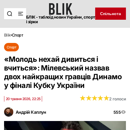
Спільнота
БЛІК - таблоїд новин України, спорт
і зірки
blik
спорт
Спорт
«Молодь нехай дивиться і
вчиться»: Мілевський назвав
двох найкращих гравців Динамо
у фіналі Кубку України
★
★
★
★
★
★
★
★
★
★
2 голоси
20 травня 2026, 22:25
Андрій Каплун
555