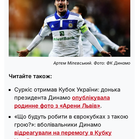
Артем Мілевський. Фото: ФК Динамо
Читайте також:
Суркіс отримав Кубок України: донька
президента Динамо
опублікувала
родинне фото з «Арени Львів»
.
«Що будуть робити в єврокубках з такою
грою?»: вболівальники Динамо
відреагували на перемогу в Кубку