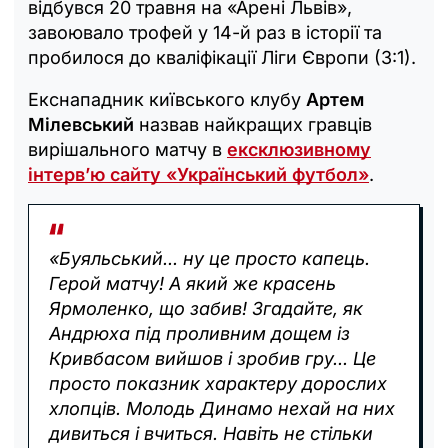
відбувся 20 травня на «Арені Львів»,
завоювало трофей у 14-й раз в історії та
пробилося до кваліфікації Ліги Європи (3:1).
Екснападник київського клубу
Артем
Мілевський
назвав найкращих гравців
вирішального матчу в
ексклюзивному
інтерв’ю сайту «Український футбол»
.
«Буяльський... ну це просто капець.
Герой матчу! А який же красень
Ярмоленко, що забив! Згадайте, як
Андрюха під проливним дощем із
Кривбасом вийшов і зробив гру... Це
просто показник характеру дорослих
хлопців. Молодь Динамо нехай на них
дивиться і вчиться. Навіть не стільки