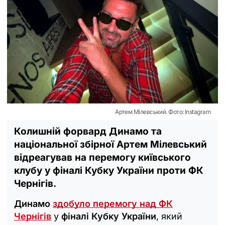
Артем Мілевський. Фото: Instagram
Колишній форвард Динамо та
національної збірної Артем Мілевський
відреагував на перемогу київського
клубу у фіналі Кубку України проти ФК
Чернігів.
Динамо
здобуло перемогу над ФК
Чернігів
у
фіналі Кубку України
, який