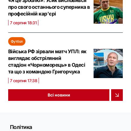
«Я це зроблю»: Усик висловився
про свого останнього суперника в
професійній кар'єрі
7 серпня 18:31
Футбол
Війська РФ зірвали матч УПЛ: як
виглядає обстріляний
стадіон «Чорноморець» в Одесі
та що з командою Григорчука
7 серпня 17:38
Всі новини
Політика