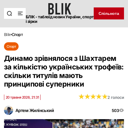
Спільнота
БЛІК - таблоїд новин України, спорт
і зірки
blik
спорт
Спорт
Динамо зрівнялося з Шахтарем
за кількістю українських трофеїв:
скільки титулів мають
принципові суперники
★
★
★
★
★
★
★
★
★
★
2 голоси
20 травня 2026, 21:31
Артем Жилінський
503