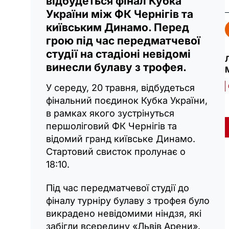
відбудеться фінал Кубка
України між ФК Чернігів та
київським Динамо. Перед
грою під час передматчевої
студії на стадіоні невідомі
винесли булаву з трофея.
У середу, 20 травня, відбудеться
фінальний поєдинок Кубка України,
в рамках якого зустрінуться
першоліговий ФК Чернігів та
відомий гранд київське Динамо.
Стартовий свисток пролунає о
18:10.
Під час передматчевої студії до
фіналу турніру булаву з трофея було
викрадено невідомими ніндзя, які
забігли всередину «Львів Арени».