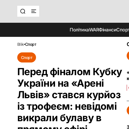
Політика
WAR
Фінанси
Спор
blik
спорт
Спорт
Перед фіналом Кубку
України на «Арені
Львів» стався курйоз
із трофеєм: невідомі
викрали булаву в