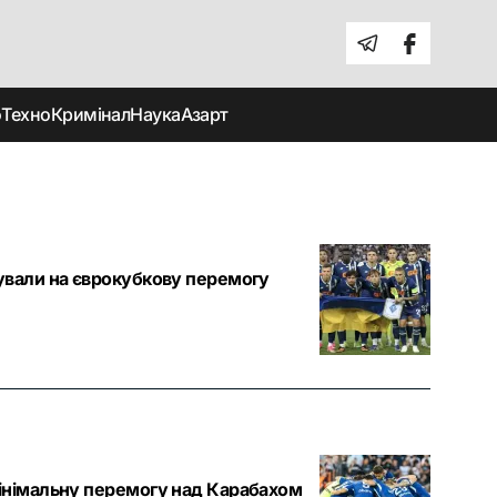
о
Техно
Кримінал
Наука
Азарт
ували на єврокубкову перемогу
інімальну перемогу над Карабахом