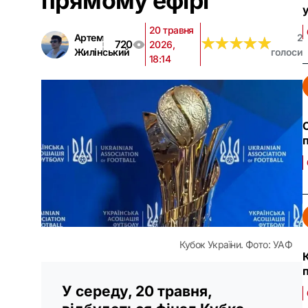
прямому ефірі
у
20 травня
Артем
2
★
★
★
★
★
★
★
★
★
★
720
2026,
Жилінський
голоси
18:14
Кубок України. Фото: УАФ
У середу, 20 травня,