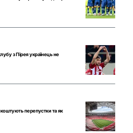
убу з Пірея українець не
и коштують перепустки та як