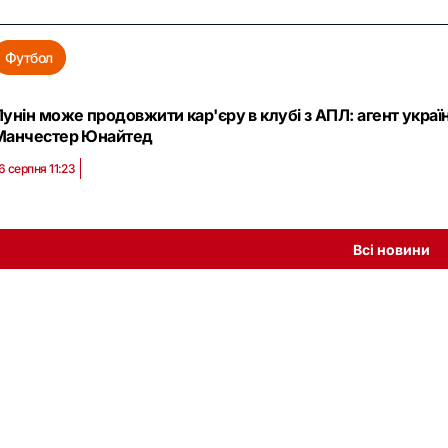
Футбол
Лунін може продовжити кар'єру в клубі з АПЛ: агент украї
Манчестер Юнайтед
6 серпня 11:23
Всі новини