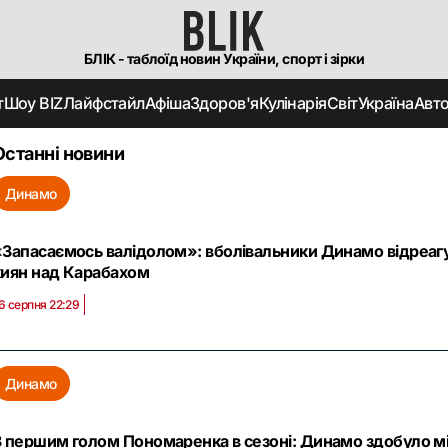
БЛІК - таблоїд новин України, спорт і зірки
т
Шоу BIZ
Лайфстайл
Афіша
Здоров'я
Кулінарія
Світ
Україна
Авт
Останні новини
Динамо
«Запасаємось валідолом»: вболівальники Динамо відреаг
киян над Карабахом
6 серпня 22:29
Динамо
З першим голом Пономаренка в сезоні: Динамо здобуло м