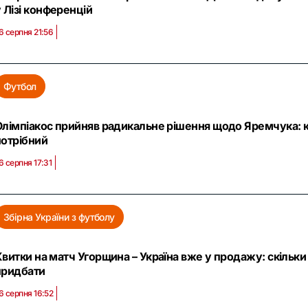
 Лізі конференцій
6 серпня 21:56
Футбол
Олімпіакос прийняв радикальне рішення щодо Яремчука: кл
потрібний
6 серпня 17:31
Збірна України з футболу
Квитки на матч Угорщина – Україна вже у продажу: скільк
придбати
6 серпня 16:52