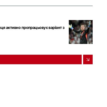
нця активно пропрацьовує варіант з