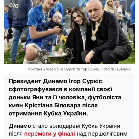
Крістіан Біловар, Яна Суркіс та Ігор Суркіс. Фото: ФК Динамо
Президент Динамо Ігор Суркіс
сфотографувався в компанії своєї
доньки Яни та її чоловіка, футболіста
киян Крістіана Біловара після
отримання Кубка України.
Динамо
стало володарем Кубка України
після
перемоги у фіналі
над першоліговим