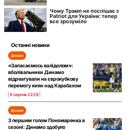
Останні новини
Динамо
«Запасаємось валідолом»:
вболівальники Динамо
відреагували на єврокубкову
перемогу киян над Карабахом
6 серпня 22:29
Динамо
З першим голом Пономаренка в
сезоні: Динамо здобуло