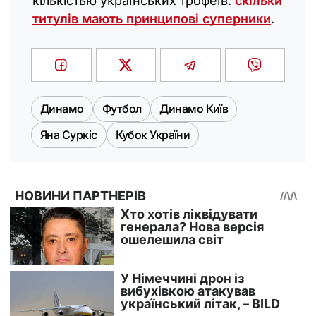
кількістью українських трофеїв:
скільки
титулів мають принципові суперники
.
Динамо
Футбол
Динамо Київ
Яна Суркіс
Кубок України