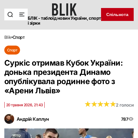
Спільнота
БЛІК - таблоїд новин України, спорт
і зірки
blik
спорт
Спорт
Суркіс отримав Кубок України:
донька президента Динамо
опублікувала родинне фото з
«Арени Львів»
★
★
★
★
★
★
★
★
★
★
2 голоси
20 травня 2026, 21:43
Андрій Каплун
787