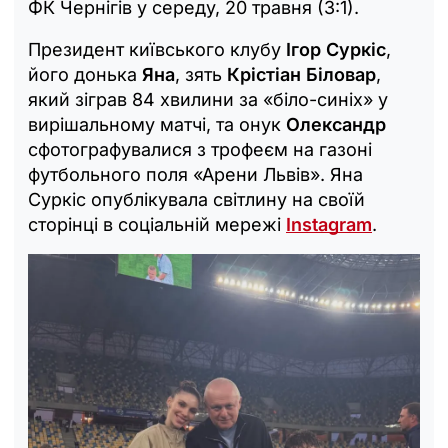
ФК Чернігів у середу, 20 травня (3:1).
Президент київського клубу
Ігор Суркіс
,
його донька
Яна
, зять
Крістіан Біловар
,
який зіграв 84 хвилини за «біло-синіх» у
вирішальному матчі, та онук
Олександр
сфотографувалися з трофеєм на газоні
футбольного поля «Арени Львів». Яна
Суркіс опублікувала світлину на своїй
сторінці в соціальній мережі
Instagram
.