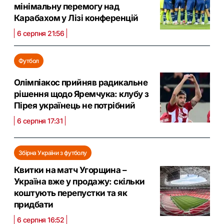
мінімальну перемогу над
Карабахом у Лізі конференцій
6 серпня 21:56
Футбол
Олімпіакос прийняв радикальне
рішення щодо Яремчука: клубу з
Пірея українець не потрібний
6 серпня 17:31
Збірна України з футболу
Квитки на матч Угорщина –
Україна вже у продажу: скільки
коштують перепустки та як
придбати
6 серпня 16:52