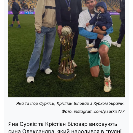
Яна та Ігор Суркіси, Крістіан Біловар з Кубком України.
Фото: instagram.com/y.surkis777
Яна Суркіс та Крістіан Біловар виховують
сина Олександра, який народився в грудні