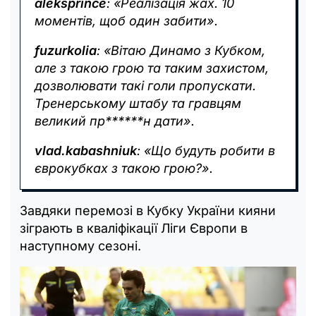
aleksprince
: «Реалізація жах. 10
моментів, щоб один забити».
fuzurkolia
: «Вітаю Динамо з Кубком,
але з такою грою та таким захистом,
дозволювати такі голи пропускати.
Тренерському штабу та гравцям
великий пр******н дати».
vlad.kabashniuk
: «Що будуть робити в
єврокубках з такою грою?».
Завдяки перемозі в Кубку України кияни
зіграють в кваліфікації Ліги Європи в
наступному сезоні.