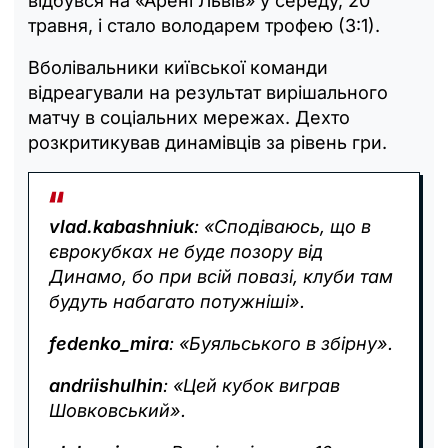
відбувся на «Арені Львів» у середу, 20
травня, і стало володарем трофею (3:1).
Вболівальники київської команди
відреагували на результат вирішального
матчу в соціальних мережах. Дехто
розкритикував динамівців за рівень гри.
vlad.kabashniuk
: «Сподіваюсь, що в
єврокубках не буде позору від
Динамо, бо при всій повазі, клуби там
будуть набагато потужніші».
fedenko_mira
: «Буяльського в збірну».
andriishulhin
: «Цей кубок виграв
Шовковський».