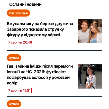
Останні новини
Ілля Забарний
В купальнику на березі: дружина
Забарного показала струнку
фігуру у відвертому образі
7 серпня 20:46
Футбол
Гаві змінив імідж після перемоги
Іспанії на ЧС-2026: футболіст
пофарбував волосся у рожевий
колір
7 серпня 19:51
Футбол