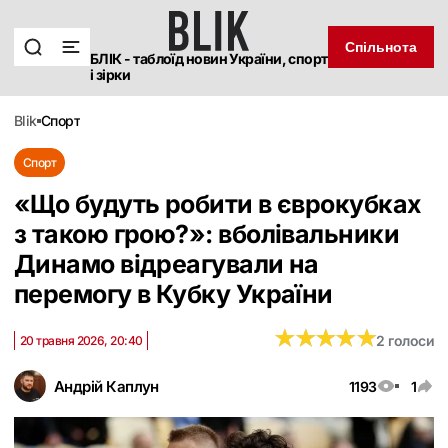
Спільнота
БЛІК - таблоїд новин України, спорт
і зірки
blik
спорт
Спорт
«Що будуть робити в єврокубках
з такою грою?»: вболівальники
Динамо відреагували на
перемогу в Кубку України
★
★
★
★
★
★
★
★
★
★
2 голоси
20 травня 2026, 20:40
Андрій Каплун
1193
1