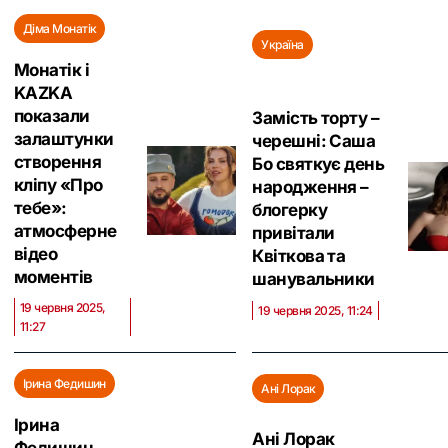
Діма Монатік
Україна
Монатік і
KAZKA
показали
Замість торту –
залаштунки
черешні: Саша
створення
Бо святкує день
кліпу «Про
народження –
тебе»:
блогерку
атмосферне
привітали
відео
Квіткова та
моментів
шанувальники
19 червня 2025,
19 червня 2025, 11:24
11:27
Ірина Федишин
Ані Лорак
Ірина
Ані Лорак