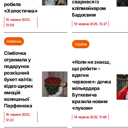
сварився із
робила
кліпмейкером
«Холостячка»
Бадоєвим
19 червня 2025,
19 червня 2025, 13:27
13:58
Сімбочка
Україна
Сімбочка
отримала у
«Коли не знаєш,
подарунок
що робити –
розкішний
вдягни
букет квітів:
червоне»: дочка
відео щирих
мільярдера
емоцій
Буткевича
колишньої
вразила новим
Парфенюка
«луком»
19 червня 2025,
19 червня 2025, 11:48
12:22