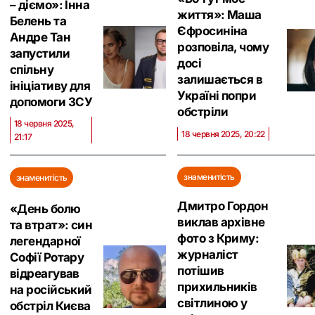
– діємо»: Інна
життя»: Маша
Белень та
Єфросиніна
Андре Тан
розповіла, чому
запустили
досі
спільну
залишається в
ініціативу для
Україні попри
допомоги ЗСУ
обстріли
18 червня 2025,
18 червня 2025, 20:22
21:17
знаменитість
знаменитість
Дмитро Гордон
«День болю
виклав архівне
та втрат»: син
фото з Криму:
легендарної
журналіст
Софії Ротару
потішив
відреагував
прихильників
на російський
світлиною у
обстріл Києва