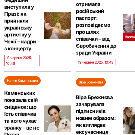
Федишин
отримала
виступила у
російський
Празі: як
паспорт:
прийняли
розповідаємо
українську
про шлях
артистку у
Важл
співачки – від
Чехії – кадри
Євробачення до
з концерту
зради України
19 червня 2025,
19 червня 2025, 10:43
10:48
Настя Каменських
Віра Брежнєва
Каменських
Віра Брежнєва
показала свій
зачарувала
сніданок: що
підписників
їсть співачка
новим образом:
та кого чухає
як виглядає
зранку – це не
ексучасниця
Потап