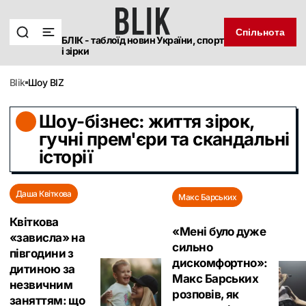
Спільнота
БЛІК - таблоїд новин України, спорт
і зірки
blik
Шоу BIZ
Шоу-бізнес: життя зірок,
гучні прем'єри та скандальні
історії
Даша Квіткова
Макс Барських
Квіткова
«Мені було дуже
«зависла» на
сильно
півгодини з
дискомфортно»:
дитиною за
Макс Барських
незвичним
розповів, як
заняттям: що