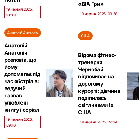
«ВІА Гри»
19 червня 2025,
19 червня 2025, 09:58
10:38
Анатолій Анатоліч
США
Анатолій
Анатоліч
Відома фітнес-
розповів, що
тренерка
йому
Чернобай
допомагає під
відпочиває на
час обстрілів:
дорогому
ведучий
курорті: дівчина
назвав
поділилась
улюблені
світлинами із
книгу і серіал
США
19 червня 2025,
18 червня 2025, 22:59
09:16