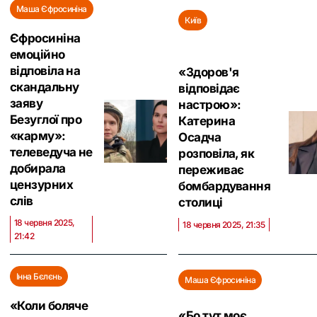
Маша Єфросиніна
Київ
Єфросиніна
емоційно
відповіла на
«Здоров'я
скандальну
відповідає
заяву
настрою»:
Безуглої про
Катерина
«карму»:
Осадча
телеведуча не
розповіла, як
добирала
переживає
цензурних
бомбардування
слів
столиці
18 червня 2025,
18 червня 2025, 21:35
21:42
Інна Бєлєнь
Маша Єфросиніна
«Коли боляче
«Бо тут моє