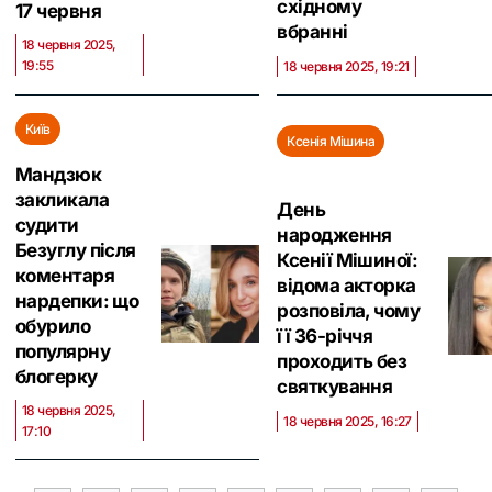
східному
17 червня
вбранні
18 червня 2025,
19:55
18 червня 2025, 19:21
Київ
Ксенія Мішина
Мандзюк
закликала
День
судити
народження
Безуглу після
Ксенії Мішиної:
коментаря
відома акторка
нардепки: що
розповіла, чому
обурило
її 36-річчя
популярну
проходить без
блогерку
святкування
18 червня 2025,
18 червня 2025, 16:27
17:10