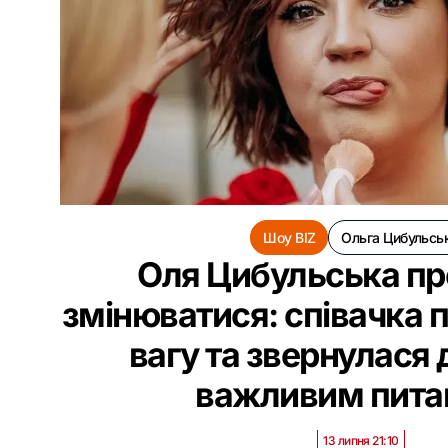
Шоу BIZ
Ольга Цибульсь
Оля Цибульська п
змінюватися: співачка 
вагу та звернулася 
важливим пит
13 липня 21:10