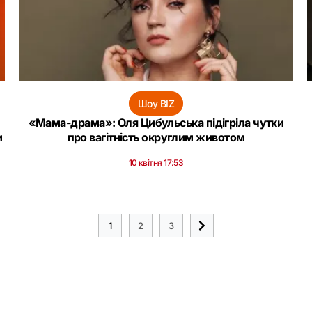
Шоу BIZ
«Мама-драма»: Оля Цибульська підігріла чутки
и
про вагітність округлим животом
10 квітня 17:53
1
2
3