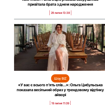
привітала брата з днем народження
29 липня 13:38
Шоу BIZ
«У вас є всього п'ять слів...»: Ольга Цибульська
показала весільний образ у трендовому відтінку
айворі
19 липня 11:09