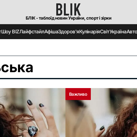
БЛІК - таблоїд новин України, спорт і зірки
т
Шоу BIZ
Лайфстайл
Афіша
Здоров'я
Кулінарія
Світ
Україна
Авт
ьська
Важливо