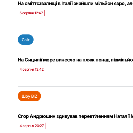
На сміттєзвалищі в Італії знайшли мільйон євро, а
5 серпня 12:47
Світ
На Сицилії море винесло на пляж понад півмільйон
4 серпня 13:42
Шоу BIZ
Єгор Андрюшин здивував перевтіленням Наталії Мо
4 серпня 20:27