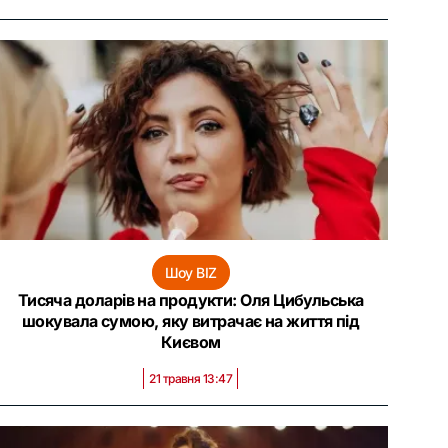
Шоу BIZ
Тисяча доларів на продукти: Оля Цибульська
шокувала сумою, яку витрачає на життя під
Києвом
21 травня 13:47