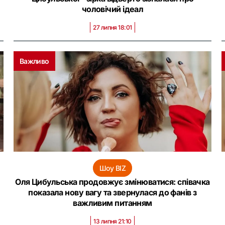
чоловічий ідеал
27 липня 18:01
Важливо
Шоу BIZ
Оля Цибульська продовжує змінюватися: співачка
показала нову вагу та звернулася до фанів з
важливим питанням
13 липня 21:10