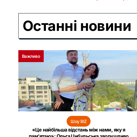
Останні новини
Важливо
Шоу BIZ
«Це найбільша відстань між нами, яку я
пам'ятаю»: Ольга Цибульська зворушливо