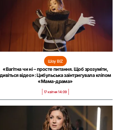
Шоу BIZ
«Вагітна чи ні – просте питання. Щоб зрозуміти,
дивіться відео»: Цибульська заінтригувала кліпом
«Мама-драма»
17 квітня 14:09