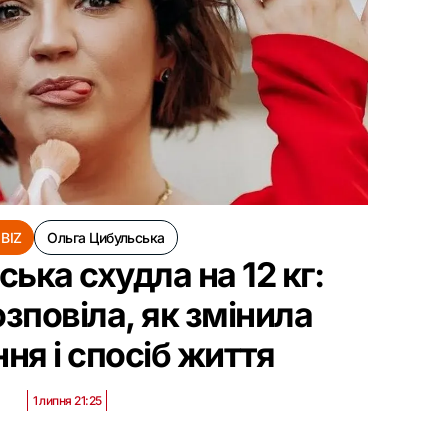
BIZ
Ольга Цибульська
ька схудла на 12 кг:
озповіла, як змінила
ня і спосіб життя
1 липня 21:25