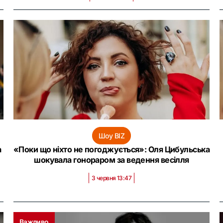
Шоу BIZ
а
«‎Поки що ніхто не погоджується»: Оля Цибульська
шокувала гонораром за ведення весілля
3 червня 13:47
Важливо