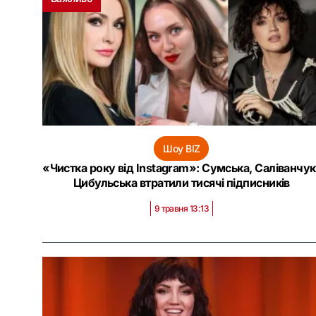
Шоу BIZ
«Чистка року від Instagram»: Сумська, Саліванчук 
Цибульська втратили тисячі підписників
9 травня 13:13