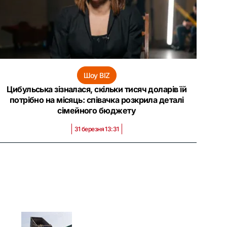
Шоу BIZ
Цибульська зізналася, скільки тисяч доларів їй
потрібно на місяць: співачка розкрила деталі
сімейного бюджету
31 березня 13:31