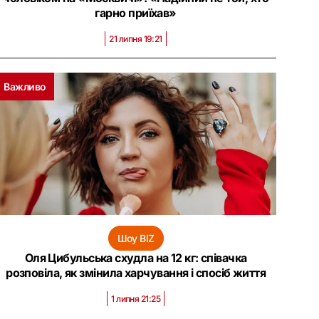
гарно приїхав»
21 липня 19:21
Важливо
Шоу BIZ
Оля Цибульська схудла на 12 кг: співачка
розповіла, як змінила харчування і спосіб життя
1 липня 21:25