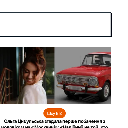
Шоу BIZ
Ольга Цибульська згадала перше побачення з
чоловіком на «Москвичі»: «Надійний не той, хто