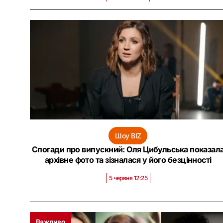
Шоу BIZ
Спогади про випускний: Оля Цибульська показал
архівне фото та зізналася у його безцінності
5 червня 12:25
Важливо