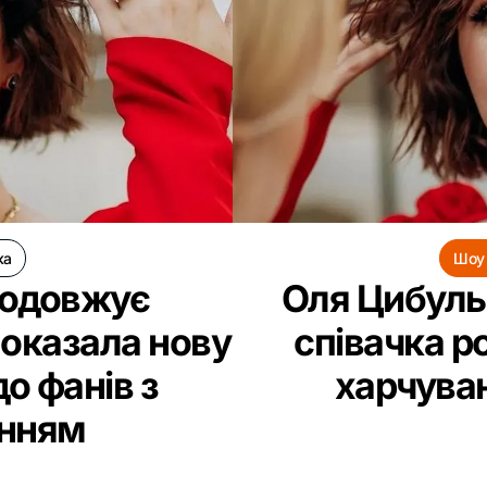
ка
Шоу 
родовжує
Оля Цибульс
показала нову
співачка р
до фанів з
харчуван
анням