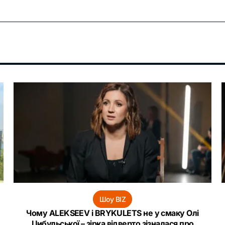
Шоу BIZ
Чому ALEKSEEV і BRYKULETS не у смаку Олі
Цибульської – зірка відверто зізналася про