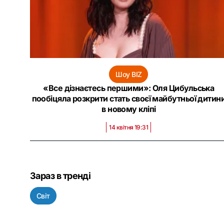
Шоу BIZ
«Все дізнаєтесь першими»: Оля Цибульська
пообіцяла розкрити стать своєї майбутньої дитин
в новому кліпі
14 квітня 19:31
Зараз в тренді
Світ