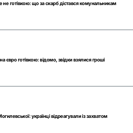
ле не готівкою: що за скарб дістався комунальникам
а євро готівкою: відомо, звідки взялися гроші
гилевської: українці відреагували із захватом