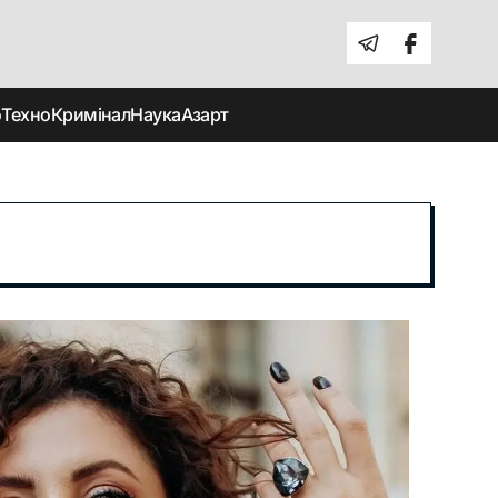
о
Техно
Кримінал
Наука
Азарт