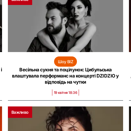
Шоу BIZ
і
Весільна сукня та поцілунок: Цибульська
влаштувала перформанс на концерті DZIDZIO у
відповідь на чутки
19 квітня 18:36
Важливо