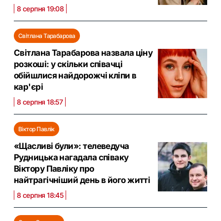
8 серпня 19:08
Світлана Тарабарова
Світлана Тарабарова назвала ціну
розкоші: у скільки співачці
обійшлися найдорожчі кліпи в
кар'єрі
8 серпня 18:57
Віктор Павлік
«Щасливі були»: телеведуча
Рудницька нагадала співаку
Віктору Павліку про
найтрагічніший день в його житті
8 серпня 18:45