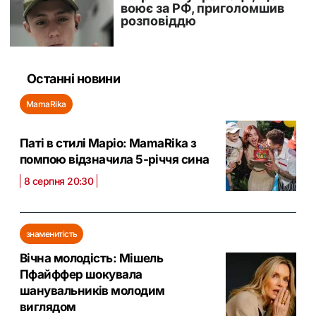
Останні новини
MamaRika
Паті в стилі Маріо: MamaRika з
помпою відзначила 5-річчя сина
8 серпня 20:30
знаменитість
Вічна молодість: Мішель
Пфайффер шокувала
шанувальників молодим
виглядом