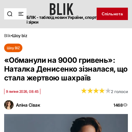
Спільнота
БЛІК - таблоїд новин України, спорт
і зірки
blik
шоу biz
Шоу BIZ
«Обманули на 9000 гривень»:
Наталка Денисенко зізналася, що
стала жертвою шахраїв
★
★
★
★
★
★
★
★
★
★
2 голоси
9 липня 2026, 08:45
Аліна Сівак
1468