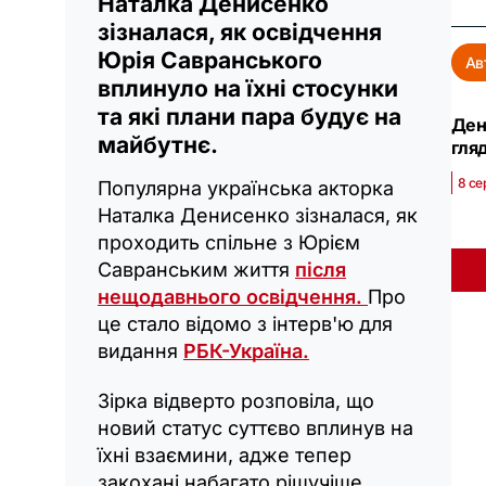
Наталка Денисенко
зізналася, як освідчення
Юрія Савранського
Ав
вплинуло на їхні стосунки
та які плани пара будує на
Ден
майбутнє.
гля
8 се
Популярна українська акторка
Наталка Денисенко зізналася, як
проходить спільне з Юрієм
Савранським життя
після
нещодавнього освідчення.
Про
це стало відомо з інтерв'ю для
видання
РБК-Україна.
Зірка відверто розповіла, що
новий статус суттєво вплинув на
їхні взаємини, адже тепер
закохані набагато рішучіше