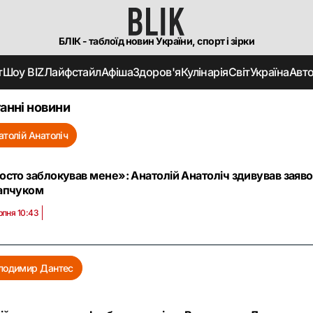
БЛІК - таблоїд новин України, спорт і зірки
т
Шоу BIZ
Лайфстайл
Афіша
Здоров'я
Кулінарія
Світ
Україна
Авт
анні новини
атолій Анатоліч
осто заблокував мене»: Анатолій Анатоліч здивував зая
апчуком
рпня 10:43
лодимир Дантес