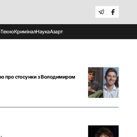
о
Техно
Кримінал
Наука
Азарт
вою про стосунки з Володимиром