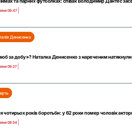
біймах та парних футболках: співак Володимир Дантес зас
рпня 09:47
талія Денисенко
юб за добу»? Наталка Денисенко з нареченим натякнули 
рпня 09:27
ерть
ля чотирьох років боротьби: у 62 роки помер чоловік акто
рпня 08:54