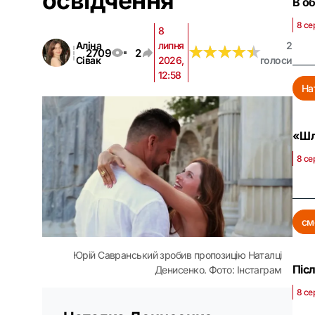
освідчення
В о
8 се
8
Аліна
липня
2
★
★
★
★
★
★
★
★
★
★
2709
2
Сівак
2026,
голоси
12:58
На
«Шл
8 се
см
Юрій Савранський зробив пропозицію Наталці
Піс
Денисенко. Фото: Інстаграм
8 се