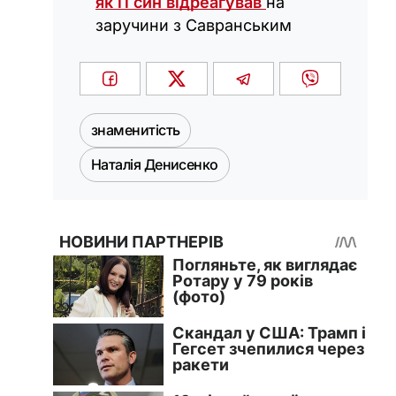
як її син відреагував
на
заручини з Савранським
знаменитість
Наталія Денисенко