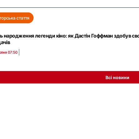
торська стаття
ь народження легенди кіно: як Дастін Гоффман здобув сво
дачів
рпня 07:50
Всі новини