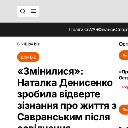
Політика
WAR
Фінанси
Спор
Ост
blik
шоу biz
Ан
Шоу BIZ
«Змінилися»:
«Пр
Ост
Наталка Денисенко
8 се
зробила відверте
зізнання про життя з
Во
Савранським після