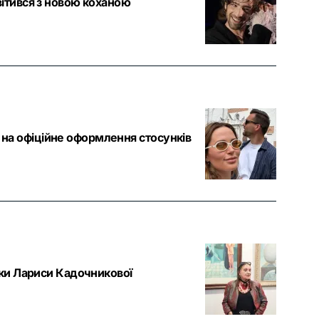
вітився з новою коханою
на офіційне оформлення стосунків
рки Лариси Кадочникової