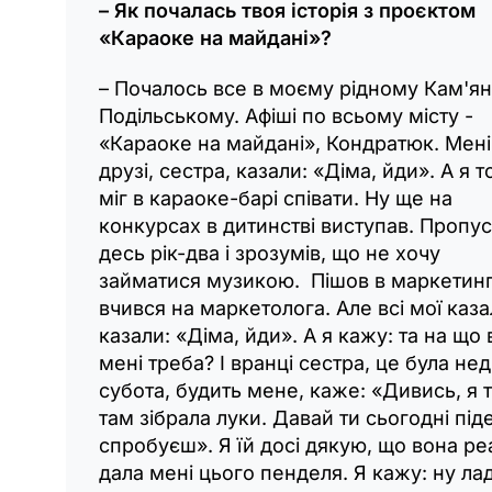
– Як почалась твоя історія з проєктом
«Караоке на майдані»?
– Почалось все в моєму рідному Кам'ян
Подільському. Афіші по всьому місту -
«Караоке на майдані», Кондратюк. Мені 
друзі, сестра, казали: «Діма, йди». А я т
міг в караоке-барі співати. Ну ще на
конкурсах в дитинстві виступав. Пропу
десь рік-два і зрозумів, що не хочу
займатися музикою. Пішов в маркетинг
вчився на маркетолога. Але всі мої каза
казали: «Діма, йди». А я кажу: та на що
мені треба? І вранці сестра, це була нед
субота, будить мене, каже: «Дивись, я т
там зібрала луки. Давай ти сьогодні під
спробуєш». Я їй досі дякую, що вона р
дала мені цього пенделя. Я кажу: ну ла