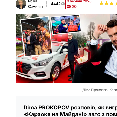
Рома
9 червня 2026,
★
★
★
★
★
★
4442
Семикін
08:20
Діма Прокопов. Кола
Dima PROKOPOV розповів, як вигр
«Караоке на Майдані» авто з по