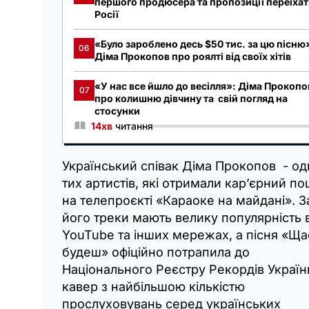
першого продюсера та пропозиції переїхат
Росії
«Було зароблено десь $50 тис. за цю пісню
06
Діма Прокопов про роялті від своїх хітів
«У нас все йшло до весілля»: Діма Прокопо
07
про колишню дівчину та свій погляд на
стосунки
14хв
читання
Український співак Діма Прокопов - од
тих артистів, які отримали кар’єрний п
на телепроєкті «Караоке на майдані». З
його треки мають велику популярність 
YouTube та інших мережах, а пісня «Щ
будеш» офіційно потрапила до
Національного Реєстру Рекордів Україн
кавер з найбільшою кількістю
прослуховувань серед українських