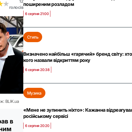
12
★
★
★
★
поширеним розладом
голосів
6 серпня 21:00
Стиль
Визначено найбільш «гарячий» бренд світу: хто 
кого назвали відкриттям року
6 серпня 20:38
Музика
ж: BLIK.ua
«Мене не зупинить ніхто»: Кажанна відреагувала
російському сервісі
ав в
6 серпня 20:20
вним