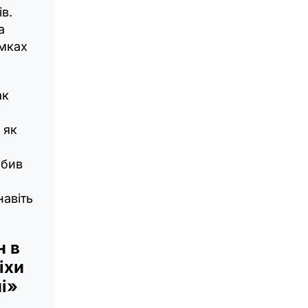
в.
а
омках
ак
 як
обив
навіть
н в
іхи
ні»