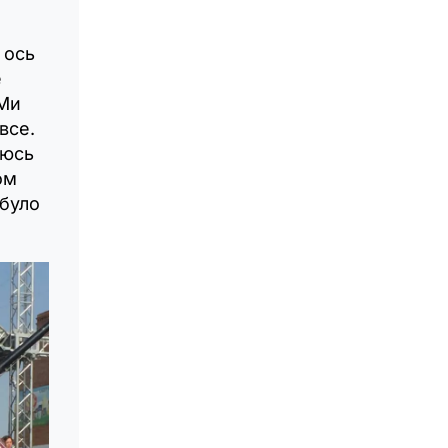
 ось
е
 Ми
все.
люсь
ом
 було