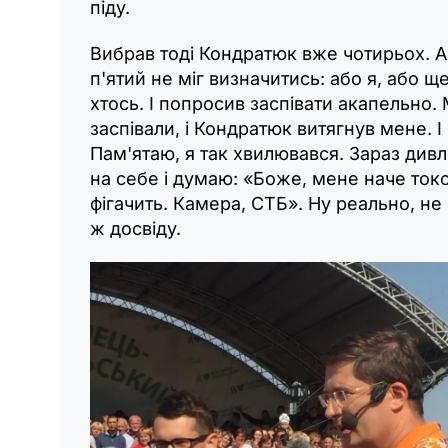
піду.
Вибрав тоді Кондратюк вже чотирьох. А
п'ятий не міг визначитись: або я, або щ
хтось. І попросив заспівати акапельно.
заспівали, і Кондратюк витягнув мене. І 
Пам'ятаю, я так хвилювався. Зараз див
на себе і думаю: «Боже, мене наче ток
фігачить. Камера, СТБ». Ну реально, не
ж досвіду.