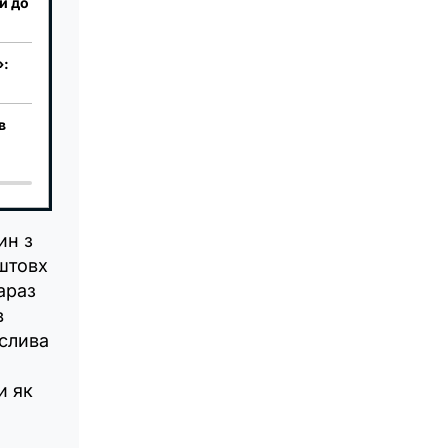
и до
»:
в
ин з
оштовх
араз
в
аслива
и як