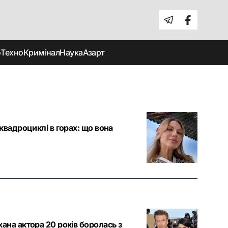
о
Техно
Кримінал
Наука
Азарт
квадроциклі в горах: що вона
ана актора 20 років боролась з