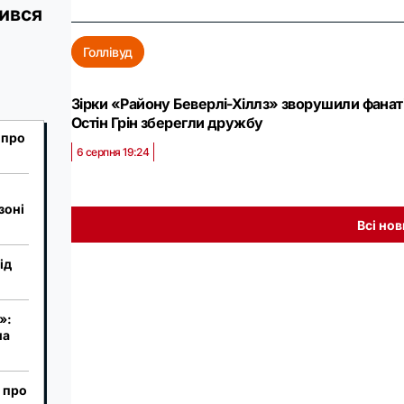
ився
Голлівуд
Зірки «Району Беверлі-Хіллз» зворушили фанатів
Остін Грін зберегли дружбу
 про
6 серпня 19:24
зоні
Всі но
ід
»:
на
 про