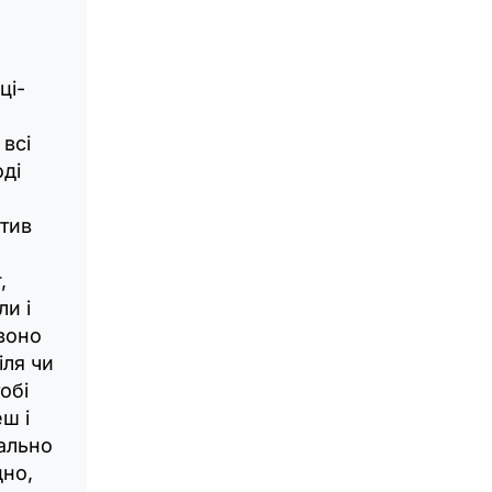
ці-
всі
оді
стив
,
ли і
 воно
іля чи
обі
еш і
еально
дно,