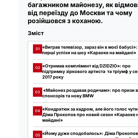
багажником майонезу, як відмов
від переїзду до Москви та чому
розійшовся з коханою.
Зміст
«Виграв телевізор, зараз він в моєї бабусі»:
01
перші успіхи на шоу «Караоке на майдані»
«Отримав комплімент від DZIDZIO»: про
02
підтримку зіркового артиста та тріумф у се
2017 року
«Майонез роздавав родичам»: про призи в
03
спонсорів та нову BMW
«Кондратюк за кадром, але його голос чути
04
Діма Прокопов про новий сезон «Караоке 
майдані»
«Йому дуже сподобалось»: Діма Прокопов
05