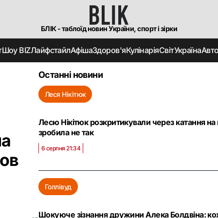
БЛІК - таблоїд новин України, спорт і зірки
т
Шоу BIZ
Лайфстайл
Афіша
Здоров'я
Кулінарія
Світ
Україна
Авт
Останні новини
Леся Нікітюк
Лесю Нікітюк розкритикували через катання на 
зробила не так
на
6 серпня 21:34
пов
Голлівуд
Шокуюче зізнання дружини Алека Болдвіна: кох