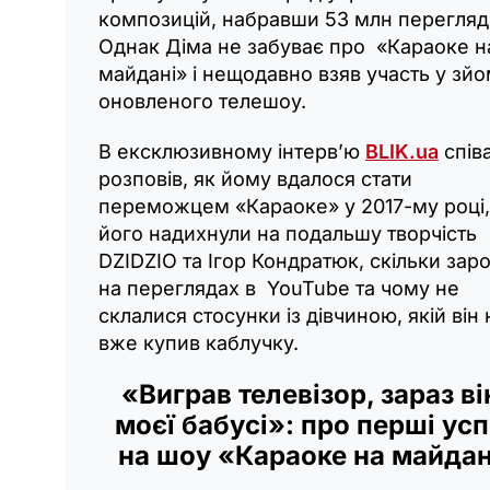
композицій, набравши 53 млн перегляді
Однак Діма не забуває про «Караоке н
майдані» і нещодавно взяв участь у зй
оновленого телешоу.
В ексклюзивному інтерв’ю
BLIK.ua
спів
розповів, як йому вдалося стати
переможцем «Караоке» у 2017-му році,
його надихнули на подальшу творчість
DZIDZIO та Ігор Кондратюк, скільки зар
на переглядах в YouTube та чому не
склалися стосунки із дівчиною, якій він 
вже купив каблучку.
«Виграв телевізор, зараз ві
моєї бабусі»: про перші усп
на шоу «Караоке на майда