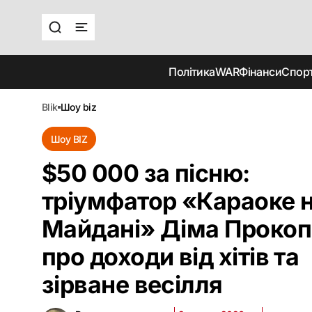
Політика
WAR
Фінанси
Спор
blik
шоу biz
Шоу BIZ
$50 000 за пісню:
тріумфатор «Караоке 
Майдані» Діма Проко
про доходи від хітів та
зірване весілля