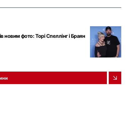
 новим фото: Торі Спеллінг і Браян
вини