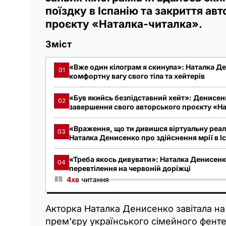
поїздку в Іспанію та закриття ав
проєкту «Наталка-читалка».
Зміст
«Вже один кілограм я скинула»: Наталка Д
01
комфортну вагу свого тіла та хейтерів
«Був якийсь безпідставний хейт»: Денисен
02
завершення свого авторського проєкту «Н
«Враження, що ти дивишся віртуальну реал
03
Наталка Денисенко про здійснення мрії в Іс
«Треба якось дивувати»: Наталка Денисен
04
перевтілення на червоній доріжці
4хв
читання
Акторка Наталка Денисенко завітала на
прем'єру українського сімейного фенте