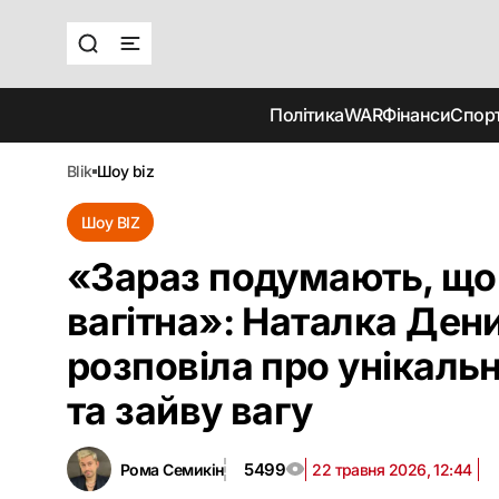
Політика
WAR
Фінанси
Спор
blik
шоу biz
Шоу BIZ
«Зараз подумають, що
вагітна»: Наталка Ден
розповіла про унікаль
та зайву вагу
5499
Рома Семикін
22 травня 2026, 12:44