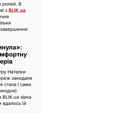
з ролей. В
ві з
BLIK.ua
ичне
ільки
а завершення
инула»:
омфортну
терів
уру Наталки
ереж закидали
е стала і сама
ликодня)
 BLIK.ua зірка
и вдалось їй