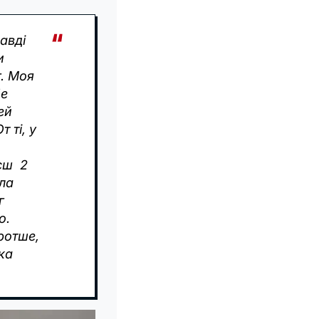
авді
и
г. Моя
бе
ей
 ті, у
єш 2
ула
г
о.
оротше,
ка