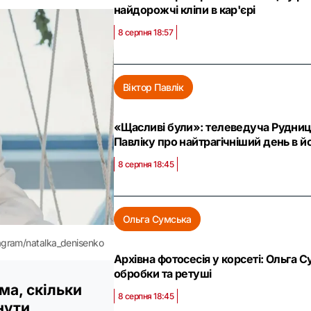
найдорожчі кліпи в кар'єрі
8 серпня 18:57
Віктор Павлік
«Щасливі були»: телеведуча Рудниць
Павліку про найтрагічніший день в й
8 серпня 18:45
Ольга Сумська
gram/natalka_denisenko
Архівна фотосесія у корсеті: Ольга 
обробки та ретуші
ма, скільки
8 серпня 18:45
нути,