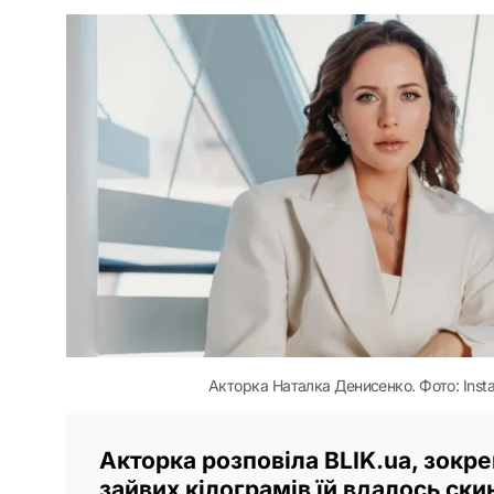
Акторка Наталка Денисенко. Фото: Insta
Акторка розповіла BLIK.ua, зокре
зайвих кілограмів їй вдалось ски