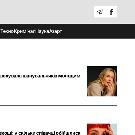
о
Техно
Кримінал
Наука
Азарт
 шокувала шанувальників молодим
коші: у скільки співачці обійшлися