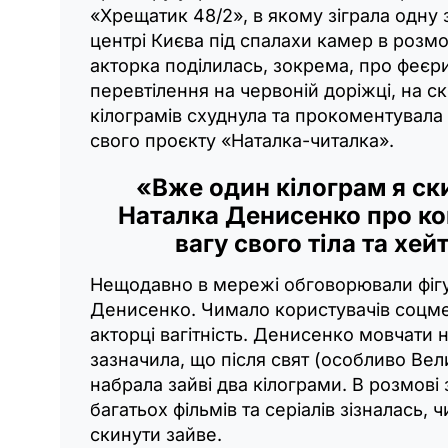
«Хрещатик 48/2», в якому зіграла одну 
центрі Києва під спалахи камер в розмо
акторка поділилась, зокрема, про феєр
перевтілення на червоній доріжці, на ск
кілограмів схуднула та прокоментувал
свого проєкту «Наталка-читалка».
«Вже один кілограм я ск
Наталка Денисенко про к
вагу свого тіла та хей
Нещодавно в мережі обговорювали фіг
Денисенко. Чимало користувачів соцм
акторці вагітність. Денисенко мовчати н
зазначила, що після свят (особливо Ве
набрала зайві два кілограми. В розмові з
багатьох фільмів та серіалів зізналась, ч
скинути зайве.