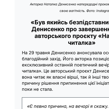
Акторка Наталка Денисенко напередодні проко
свою вагітність. Фото: Instagr
«Був якийсь безпідставни
Денисенко про завершенн
авторського проєкту «Н
читалка»
На 29 травня Денисенко анонсувала о
благодійний захід. Його акторка позиці
ексклюзивний останній поетичний вечі
читалка». Це авторський проєкт Денисе
вона читає як власні вірші, так й інші тв
причину рішення припинення цієї ініціа
поки не стала.
«Є певна причина, на вечорі я скажу.