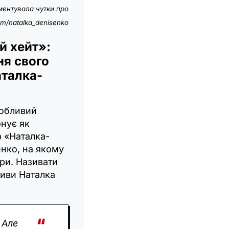
ментувала чутки про
am/natalka_denisenko
й хейт»:
я свого
аталка-
собливий
онує як
р «Наталка-
нко, на якому
ори. Називати
тиви Наталка
 Але