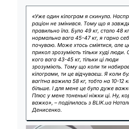
«Уже один кілограм я скинула. Наспр
раціон не змінився. Тому що я завжд
правильно їла. Було 49 кг, стало 48 к
нормальна вага 45-47 кг, я гарно се
почуваю. Може хтось сміятися, але ц
прикол зрозуміють тільки худі люди. От
кого вага 43-45 кг, тільки ці люди
зрозуміють. Тому що коли ти набира
кілограми, ти це відчуваєш. Я коли б
вагітна важила 58 кг, тобто на 10-12 к
більше. І для мене це було дуже важк
Плюс у мене тоненькі ніжки ці. Ну, к
важко», – поділилась з BLIK.ua Натал
Денисенко.