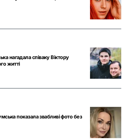
ка нагадала співаку Віктору
ого житті
Сумська показала звабливі фото без