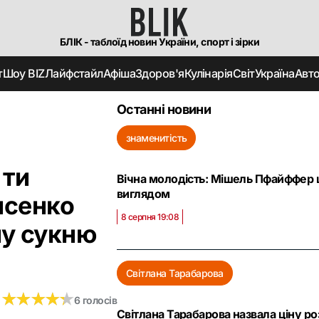
БЛІК - таблоїд новин України, спорт і зірки
т
Шоу BIZ
Лайфстайл
Афіша
Здоров'я
Кулінарія
Світ
Україна
Авт
Останні новини
знаменитість
 ти
Вічна молодість: Мішель Пфайффер
виглядом
исенко
8 серпня 19:08
ну сукню
Світлана Тарабарова
★
★
★
★
★
★
★
★
★
★
6 голосів
Світлана Тарабарова назвала ціну роз