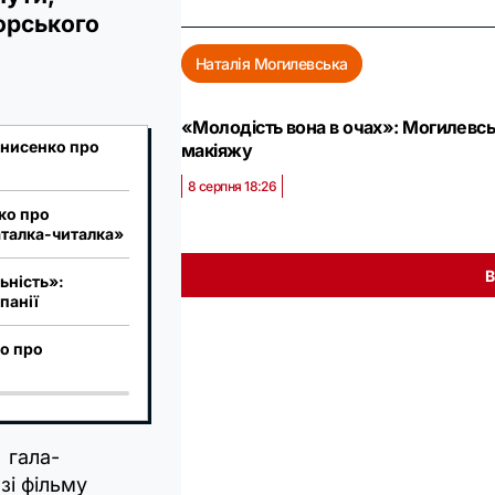
торського
Наталія Могилевська
«Молодість вона в очах»: Могилевськ
енисенко про
макіяжу
8 серпня 18:26
ко про
аталка-читалка»
В
ьність»:
панії
ко про
 гала-
зі фільму