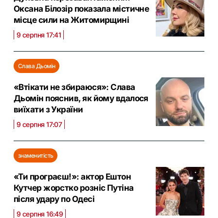
Оксана Білозір показала містичне
місце сили на Житомирщині
9 серпня 17:41
Слава Дьомін
«Втікати не збираюся»: Слава
Дьомін пояснив, як йому вдалося
виїхати з України
9 серпня 17:07
знаменитість
«Ти програєш!»: актор Ештон
Кутчер жорстко розніс Путіна
після удару по Одесі
9 серпня 16:49