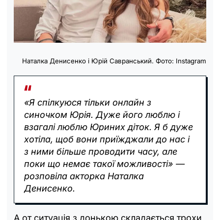
Наталка Денисенко і Юрій Савранський. Фото: Instagram
«Я спілкуюся тільки онлайн з
синочком Юрія. Дуже його люблю і
взагалі люблю Юриних діток. Я б дуже
хотіла, щоб вони приїжджали до нас і
з ними більше проводити часу, але
поки що немає такої можливості» —
розповіла акторка Наталка
Денисенко.
А от ситуація з донькою складається трохи