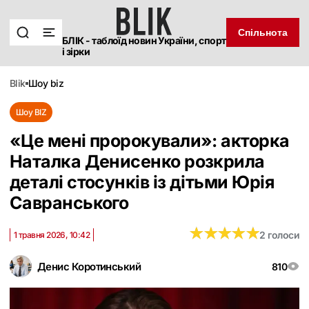
Спільнота
БЛІК - таблоїд новин України, спорт
і зірки
blik
шоу biz
Шоу BIZ
«Це мені пророкували»: акторка
Наталка Денисенко розкрила
деталі стосунків із дітьми Юрія
Савранського
★
★
★
★
★
★
★
★
★
★
2 голоси
1 травня 2026, 10:42
Денис Коротинський
810