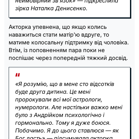
неймовірний зв'язок» — підкреслила
зірка Наталка Денисенко.
Акторка упевнена, що якщо колись
наважиться стати матір'ю вдруге, то
матиме колосальну підтримку від чоловіка.
Втім, із поповненням пара поки не
поспішає через попередній тяжкий досвід.
«Я розумію, що в мене сто відсотків
буде друга дитина. Це мені
пророкували всі мої астрологи,
нумерологи. Але настільки важко мені
було з Андрійком психологічно і
гормонально. Тому я дуже боюся.
Побачимо. Я до цього ставлюся — як
Бог дасть» — підсумувала акторка