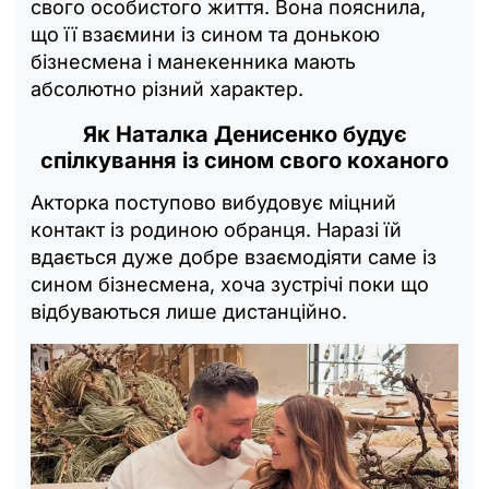
свого особистого життя. Вона пояснила,
що її взаємини із сином та донькою
бізнесмена і манекенника мають
абсолютно різний характер.
Як Наталка Денисенко будує
спілкування із сином свого коханого
Акторка поступово вибудовує міцний
контакт із родиною обранця. Наразі їй
вдається дуже добре взаємодіяти саме із
сином бізнесмена, хоча зустрічі поки що
відбуваються лише дистанційно.