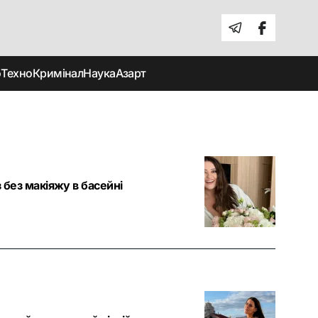
о
Техно
Кримінал
Наука
Азарт
 без макіяжу в басейні