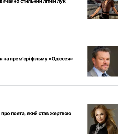
ичайно стильний літній лук
 на прем’єрі фільму «Одіссея»
 про поета, який став жертвою