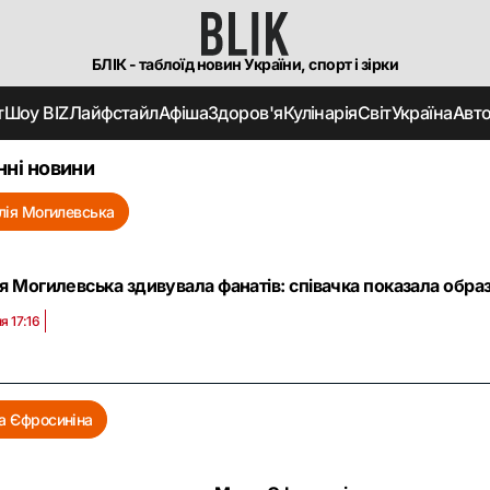
БЛІК - таблоїд новин України, спорт і зірки
т
Шоу BIZ
Лайфстайл
Афіша
Здоров'я
Кулінарія
Світ
Україна
Авт
нні новини
лія Могилевська
я Могилевська здивувала фанатів: співачка показала образ
я 17:16
 Єфросиніна