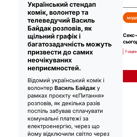
Український стендап
комік, волонтер та
моде
телеведучий Василь
Байдак розповів, як
Секс-
щільний графік і
сього
багатозадачність можуть
призвести до самих
7 серпн
неочікуваних
неприємностей.
Відомий український комік і
волонтер
Василь Байдак
у
рамках проєкту «єПитання»
розповів, як декілька разів
поспіль забував сплачувати
комунальні платежі за
електроенергію, через що
йому відключили світло через