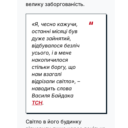
велику заборгованість.
«Я, чесно кажучи,
останні місяці був
дуже зайнятий,
відбувалося безліч
усього, і в мене
накопичилося
стільки боргу, що
нам взагалі
відрізали світло», –
наводить слова
Василя Байдака
ТСН
.
Світло в його будинку