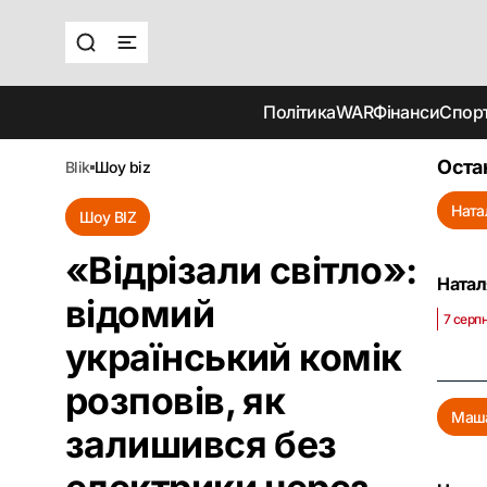
Політика
WAR
Фінанси
Спор
Оста
blik
шоу biz
Ната
Шоу BIZ
«Відрізали світло»:
Натал
відомий
7 серпн
український комік
розповів, як
Маша
залишився без