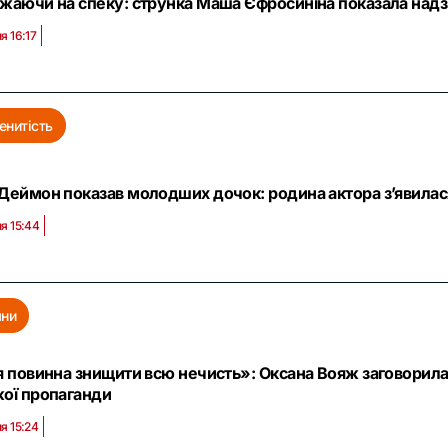
жаючи на спеку: струнка Маша Єфросиніна показала надзв
я 16:17
енитість
Деймон показав молодших дочок: родина актора з’явилася
я 15:44
яни
я повинна знищити всю нечисть»: Оксана Вояж заговорила
ої пропаганди
я 15:24