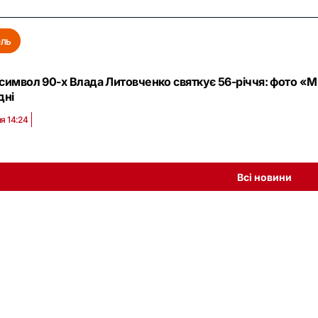
ль
символ 90-х Влада Литовченко святкує 56-річчя: фото «Мі
дні
я 14:24
Всі новини