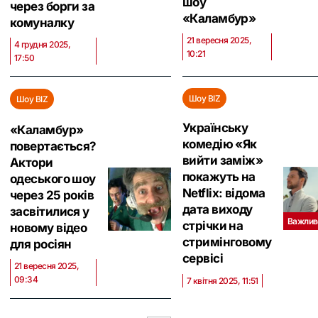
шоу
через борги за
«Каламбур»
комуналку
21 вересня 2025,
4 грудня 2025,
10:21
17:50
Шоу BIZ
Шоу BIZ
Українську
«Каламбур»
комедію «Як
повертається?
вийти заміж»
Актори
покажуть на
одеського шоу
Netflix: відома
через 25 років
дата виходу
засвітилися у
Важлив
стрічки на
новому відео
стримінговому
для росіян
сервісі
21 вересня 2025,
09:34
7 квітня 2025, 11:51