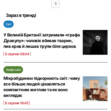
1
Зараз в тренді
Світ
У Великій Британії затримали «графа
Дракулу»: чоловік вбивав тварин,
пив кров й лишав трупи біля церков
5 серпня 09:04
Лайфстайл
Мікробудинки підкорюють світ: чому
все більше людей цікавляться
компактним житлом та як воно
виглядає
6 серпня 16:45