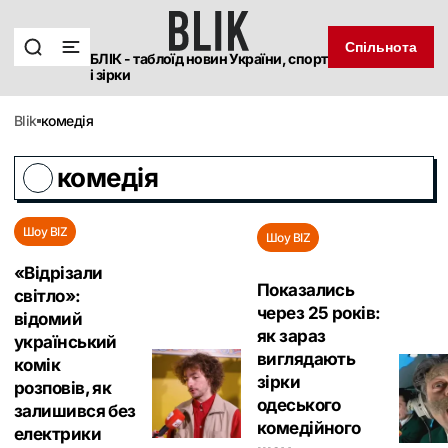
Спільнота
БЛІК - таблоїд новин України, спорт
і зірки
blik
комедія
комедія
Шоу BIZ
Шоу BIZ
«Відрізали
Показались
світло»:
через 25 років:
відомий
як зараз
український
виглядають
комік
зірки
розповів, як
одеського
залишився без
комедійного
електрики