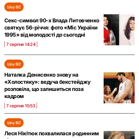
Шоу BIZ
Секс-символ 90-х Влада Литовченко
святкує 56-річчя: фото «Міс України
1995» від молодості до сьогодні
7 серпня 14:24
Шоу BIZ
Наталка Денисенко знову на
«Холостяку»: ведуча бекстейджу
розповіла, що залишиться поза
кадром
7 серпня 10:53
Шоу BIZ
Леся Нікітюк похвалилася родинним