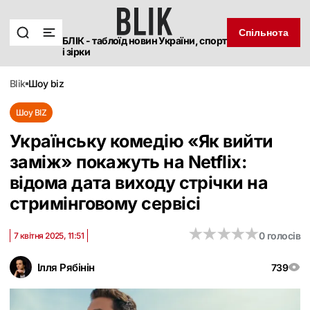
Спільнота
БЛІК - таблоїд новин України, спорт
і зірки
blik
шоу biz
Шоу BIZ
Українську комедію «Як вийти
заміж» покажуть на Netflix:
відома дата виходу стрічки на
стримінговому сервісі
★
★
★
★
★
★
★
★
★
★
0 голосів
7 квітня 2025, 11:51
Ілля Рябінін
739