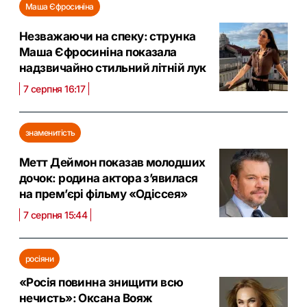
Маша Єфросиніна
Незважаючи на спеку: струнка
Маша Єфросиніна показала
надзвичайно стильний літній лук
7 серпня 16:17
знаменитість
Метт Деймон показав молодших
дочок: родина актора з’явилася
на прем’єрі фільму «Одіссея»
7 серпня 15:44
росіяни
«Росія повинна знищити всю
нечисть»: Оксана Вояж