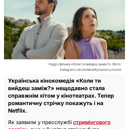
Кадр з фільму «Коли ти вийдеш заміж?». Фото:
instagram.com/whenwillyoumarry.movie
Українська кінокомедія «Коли ти
вийдеш заміж?» нещодавно стала
справжнім хітом у кінотеатрах. Тепер
романтичну стрічку покажуть і на
Netflix.
Як заявили у пресслужбі
стримінгового