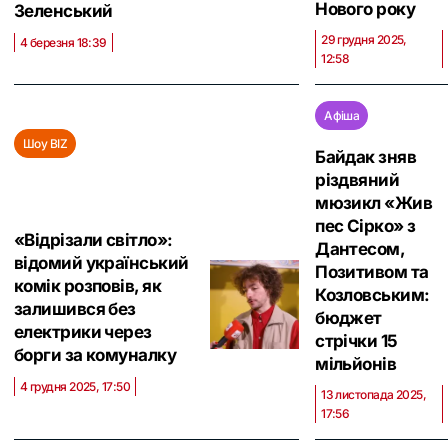
Нового року
Зеленський
29 грудня 2025,
4 березня 18:39
12:58
Афіша
Шоу BIZ
Байдак зняв
різдвяний
мюзикл «Жив
пес Сірко» з
«Відрізали світло»:
Дантесом,
відомий український
Позитивом та
комік розповів, як
Козловським:
залишився без
бюджет
електрики через
стрічки 15
борги за комуналку
мільйонів
4 грудня 2025, 17:50
13 листопада 2025,
17:56