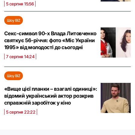
5 серпня 15:56
Шоу BIZ
Секс-символ 90-х Влада Литовченко
святкує 56-річчя: фото «Міс України
1995» від молодості до сьогодні
7 серпня 14:24
Шоу BIZ
«Вище цієї планки – взагалі одиниці»:
відомий український актор розкрив
справжній заробіток у кіно
5 серпня 22:22