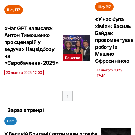
Шоу BIZ
Шоу BIZ
«У нас була
хімія»: Василь
«Чат GPT написав»:
Байдак
Антон Тимошенко
прокоментував
про сценарій у
роботу із
ведучих Нацвідбору
Машею
на
Важливо
Єфросиніною
«Євробачення-2025»
14 лютого 2025,
20 лютого 2025, 12:00
17:40
1
Зараз в тренді
Світ
У Великій Британії затримали «графа