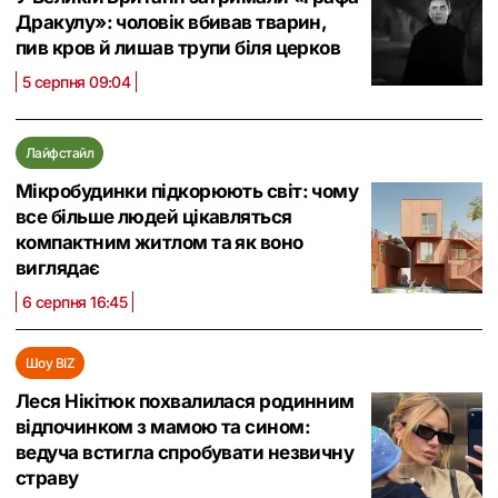
Дракулу»: чоловік вбивав тварин,
пив кров й лишав трупи біля церков
5 серпня 09:04
Лайфстайл
Мікробудинки підкорюють світ: чому
все більше людей цікавляться
компактним житлом та як воно
виглядає
6 серпня 16:45
Шоу BIZ
Леся Нікітюк похвалилася родинним
відпочинком з мамою та сином:
ведуча встигла спробувати незвичну
страву