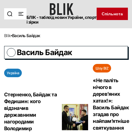
Спільнота
БЛІК - таблоїд новин України, спорт
і зірки
blik
Василь Байдак
Василь Байдак
Шоу BIZ
Україна
«Не паліть
нічого в
дерев’яних
Стерненко, Байдак та
хатах!‎»:
Федишин: кого
Василь Байдак
відзначив
згадав про
державними
найпам’ятніше
нагородами
святкування
Володимир