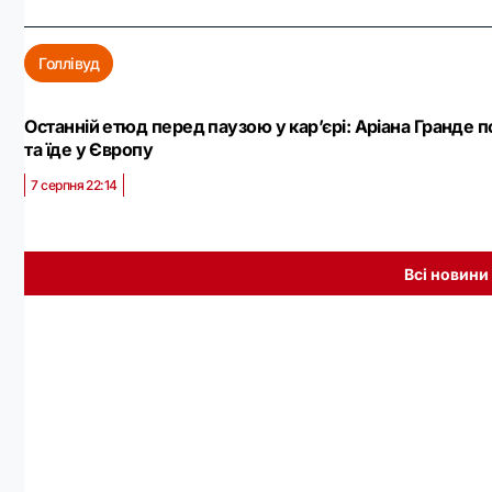
Голлівуд
Останній етюд перед паузою у кар’єрі: Аріана Гранде
та їде у Європу
7 серпня 22:14
Всі новини