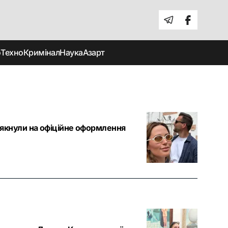
о
Техно
Кримінал
Наука
Азарт
якнули на офіційне оформлення