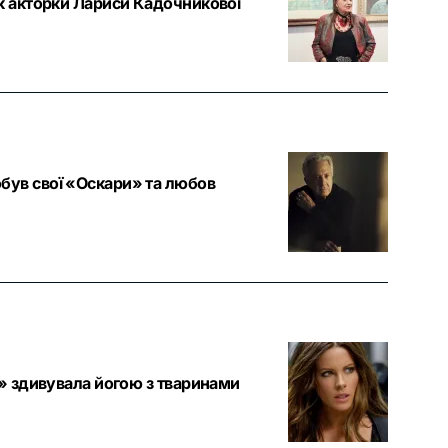
ік акторки Лариси Кадочникової
був свої «Оскари» та любов
у» здивувала йогою з тваринами