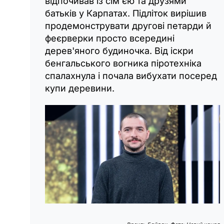
відпочивав із сім'єю та друзями
батьків у Карпатах. Підліток вирішив
продемонструвати другові петарди й
феєрверки просто всередині
дерев'яного будиночка. Від іскри
бенгальського вогника піротехніка
спалахнула і почала вибухати посеред
купи деревини.