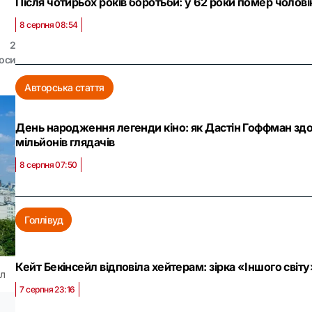
Після чотирьох років боротьби: у 62 роки помер чолов
8 серпня 08:54
2
оси
Авторська стаття
День народження легенди кіно: як Дастін Гоффман здо
мільйонів глядачів
8 серпня 07:50
Голлівуд
Кейт Бекінсейл відповіла хейтерам: зірка «Іншого світ
ал
7 серпня 23:16