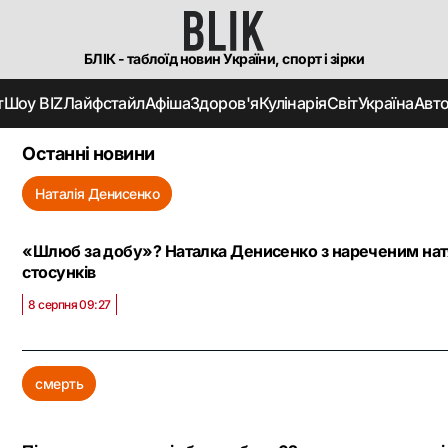
БЛІК - таблоїд новин України, спорт і зірки
т
Шоу BIZ
Лайфстайл
Афіша
Здоров'я
Кулінарія
Світ
Україна
Авт
Останні новини
Наталія Денисенко
«Шлюб за добу»? Наталка Денисенко з нареченим нат
стосунків
8 серпня 09:27
смерть