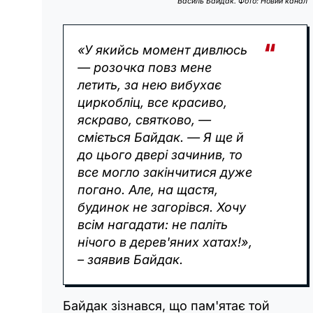
Василь Байдак. Фото: Новий канал
«У якийсь момент дивлюсь
— розочка повз мене
летить, за нею вибухає
циркобліц, все красиво,
яскраво, святково, —
сміється Байдак. — Я ще й
до цього двері зачинив, то
все могло закінчитися дуже
погано. Але, на щастя,
будинок не загорівся. Хочу
всім нагадати: не паліть
нічого в дерев'яних хатах!»,
– заявив Байдак.
Байдак зізнався, що пам'ятає той