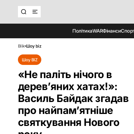
Політика
WAR
Фінанси
Спор
blik
шоу biz
Шоу BIZ
«Не паліть нічого в
дерев’яних хатах!‎»:
Василь Байдак згадав
про найпам’ятніше
святкування Нового