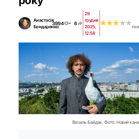
року
29
Анастасія
грудня
★
★
★
★
★
★
★
★
★
★
3994
6
Бондаренко
2025,
гол
12:58
Василь Байдак. Фото: Новий кан