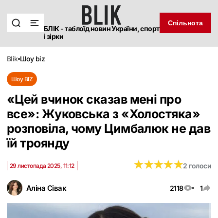
Спільнота
БЛІК - таблоїд новин України, спорт
і зірки
blik
шоу biz
Шоу BIZ
«Цей вчинок сказав мені про
все»: Жуковська з «Холостяка»
розповіла, чому Цимбалюк не дав
їй троянду
★
★
★
★
★
★
★
★
★
★
2 голоси
29 листопада 2025, 11:12
Аліна Сівак
2118
1