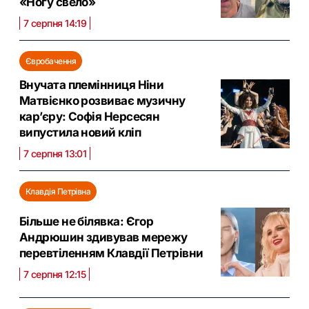
«Ногу свело»
7 серпня 14:19
Євробачення
Внучата племінниця Ніни
Матвієнко розвиває музичну
кар’єру: Софія Нерсесян
випустила новий кліп
7 серпня 13:01
Клавдія Петрівна
Більше не білявка: Єгор
Андрюшин здивував мережу
перевтіленням Клавдії Петрівни
7 серпня 12:15