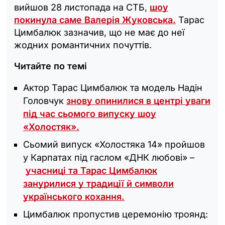
вийшов 28 листопада на СТБ,
шоу
покинула саме Валерія Жуковська.
Тарас
Цимбалюк зазначив, що не має до неї
жодних романтичних почуттів.
Читайте по темі
Актор Тарас Цимбалюк та модель Надін
Головчук
знову опинилися в центрі уваги
під час сьомого випуску шоу
«Холостяк».
Сьомий випуск «Холостяка 14» пройшов
у Карпатах під гаслом «ДНК любові» –
учасниці та Тарас Цимбалюк
занурилися у традиції й символи
українського кохання.
Цимбалюк пропустив церемонію троянд: