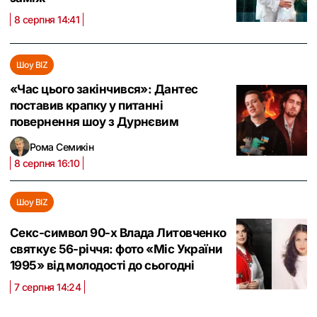
8 серпня 14:41
Шоу BIZ
«Час цього закінчився»: Дантес
поставив крапку у питанні
повернення шоу з Дурнєвим
Рома Семикін
8 серпня 16:10
Шоу BIZ
Секс-символ 90-х Влада Литовченко
святкує 56-річчя: фото «Міс України
1995» від молодості до сьогодні
7 серпня 14:24