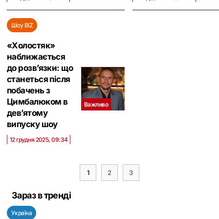
Шоу BIZ
«Холостяк»
наближається
до розв’язки: що
станеться після
побачень з
Цимбалюком в
Важливо
дев’ятому
випуску шоу
12 грудня 2025, 09:34
1
2
3
Зараз в тренді
Україна