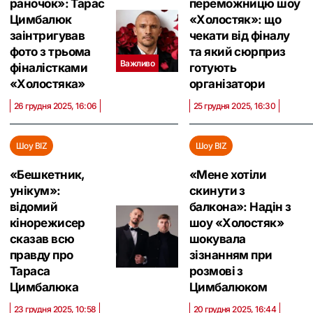
раночок»: Тарас
переможницю шоу
Цимбалюк
«Холостяк»: що
заінтригував
чекати від фіналу
фото з трьома
та який сюрприз
Важливо
фіналістками
готують
«Холостяка»
організатори
26 грудня 2025, 16:06
25 грудня 2025, 16:30
Шоу BIZ
Шоу BIZ
«Бешкетник,
«Мене хотіли
унікум»:
скинути з
відомий
балкона‎»: Надін з
кінорежисер
шоу «Холостяк‎»
сказав всю
шокувала
правду про
зізнанням при
Тараса
розмові з
Цимбалюка
Цимбалюком
23 грудня 2025, 10:58
20 грудня 2025, 16:44