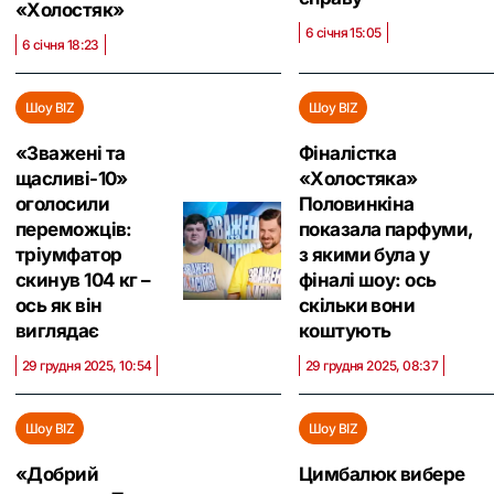
«‎Холостяк»
6 січня 15:05
6 січня 18:23
Шоу BIZ
Шоу BIZ
«Зважені та
Фіналістка
щасливі-10»
«Холостяка»
оголосили
Половинкіна
переможців:
показала парфуми,
тріумфатор
з якими була у
скинув 104 кг –
фіналі шоу: ось
ось як він
скільки вони
виглядає
коштують
29 грудня 2025, 10:54
29 грудня 2025, 08:37
Шоу BIZ
Шоу BIZ
«Добрий
Цимбалюк вибере