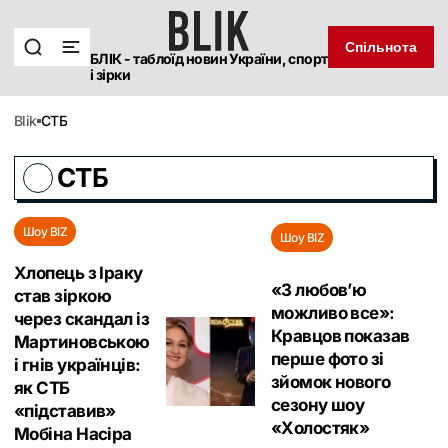
Спільнота
БЛІК - таблоїд новин України, спорт
і зірки
blik
СТБ
СТБ
Шоу BIZ
Шоу BIZ
Хлопець з Іраку
«‎З любовʼю
став зіркою
можливо все»:
через скандал із
Кравцов показав
Мартиновською
перше фото зі
і гнів українців:
зйомок нового
як СТБ
сезону шоу
«підставив‎»
«‎Холостяк»
Мобіна Насіра