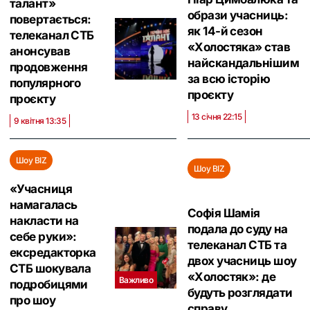
талант»
образи учасниць:
повертається:
як 14-й сезон
телеканал СТБ
«Холостяка» став
анонсував
найскандальнішим
продовження
за всю історію
популярного
проєкту
проєкту
13 січня 22:15
9 квітня 13:35
Шоу BIZ
Шоу BIZ
«‎Учасниця
намагалась
Софія Шамія
накласти на
подала до суду на
себе руки»:
телеканал СТБ та
ексредакторка
двох учасниць шоу
СТБ шокувала
«Холостяк»: де
Важливо
подробицями
будуть розглядати
про шоу
справу