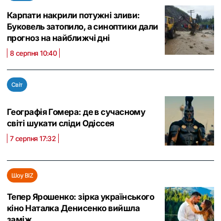
Карпати накрили потужні зливи:
Буковель затопило, а синоптики дали
прогноз на найближчі дні
8 серпня 10:40
Світ
Географія Гомера: де в сучасному
світі шукати сліди Одіссея
7 серпня 17:32
Шоу BIZ
Тепер Ярошенко: зірка українського
кіно Наталка Денисенко вийшла
заміж