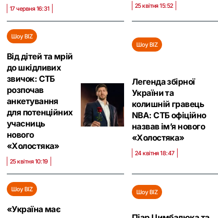
25 квітня 15:52
17 червня 16:31
Шоу BIZ
Шоу BIZ
Від дітей та мрій
до шкідливих
звичок: СТБ
Легенда збірної
розпочав
України та
анкетування
колишній гравець
для потенційних
NBA: СТБ офіційно
учасниць
назвав ім’я нового
нового
«Холостяка»
«Холостяка»
24 квітня 18:47
25 квітня 10:19
Шоу BIZ
Шоу BIZ
«Україна має
Піар Цимбалюка та