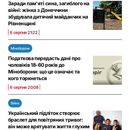
Заради пам'яті сина, загиблого на
війні: жінка з Донеччини
збудувала дитячий майданчик на
Рівненщині
6 серпня 21:22
Міноборони
Податкова передасть дані про
чоловіків 18-60 років до
Міноборони: що це означає та
кого торкнеться
6 серпня 20:08
Війна
Український підліток створює
браслет для повітряних тривог:
він може врятувати життя глухим