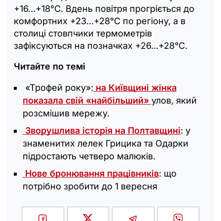
+16...+18°С. Вдень повітря прогріється до
комфортних +23...+28°С по регіону, а в
столиці стовпчики термометрів
зафіксуються на позначках +26...+28°С.
Читайте по темі
«Трофей року»:
на Київщині жінка
показала свій «найбільший»
улов, який
розсмішив мережу.
Зворушлива історія на Полтавщині
: у
знаменитих лелек Грицика та Одарки
підростають четверо малюків.
Нове бронювання працівників
: що
потрібно зробити до 1 вересня