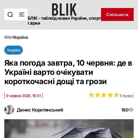
Спільнота
БЛІК - таблоїд новин України, спорт
і зірки
blik
україна
Україна
Яка погода завтра, 10 червня: де в
Україні варто очікувати
короткочасні дощі та грози
★
★
★
★
★
★
★
★
★
★
1 голос
9 червня 2026, 16:01
Денис Коротинський
160