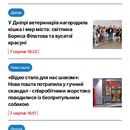
Дніпро
У Дніпрі ветеринарів нагородила
кішка і мер міста: світлина
Бориса Філатова та вусатої
красуні
7 серпня 18:20
Нова пошта
«Відео стало для нас шоком»:
Нова пошта потрапила у гучний
скандал - співробітники жорстоко
поводилися із безпритульним
собакою
7 серпня 16:51
Погода