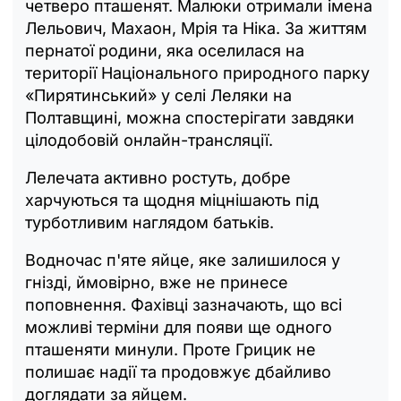
четверо пташенят. Малюки отримали імена
Лельович, Махаон, Мрія та Ніка. За життям
пернатої родини, яка оселилася на
території Національного природного парку
«Пирятинський» у селі Леляки на
Полтавщині, можна спостерігати завдяки
цілодобовій онлайн-трансляції.
Лелечата активно ростуть, добре
харчуються та щодня міцнішають під
турботливим наглядом батьків.
Водночас п'яте яйце, яке залишилося у
гнізді, ймовірно, вже не принесе
поповнення. Фахівці зазначають, що всі
можливі терміни для появи ще одного
пташеняти минули. Проте Грицик не
полишає надії та продовжує дбайливо
доглядати за яйцем.