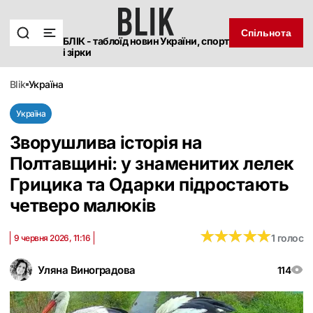
Спільнота
БЛІК - таблоїд новин України, спорт
і зірки
blik
україна
Україна
Зворушлива історія на
Полтавщині: у знаменитих лелек
Грицика та Одарки підростають
четверо малюків
★
★
★
★
★
★
★
★
★
★
1 голос
9 червня 2026, 11:16
Уляна Виноградова
114