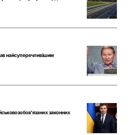
 став найсуперечливішим
ійськовозобов'язаних законних