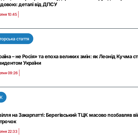
довою: деталі від ДПСУ
рпня 10:45
торська стаття
аїна – не Росія» та епоха великих змін: як Леонід Кучма
зидентом України
рпня 09:26
К
вілля на Закарпатті: Берегівський ТЦК масово позбавляв в
строчок
рпня 22:33