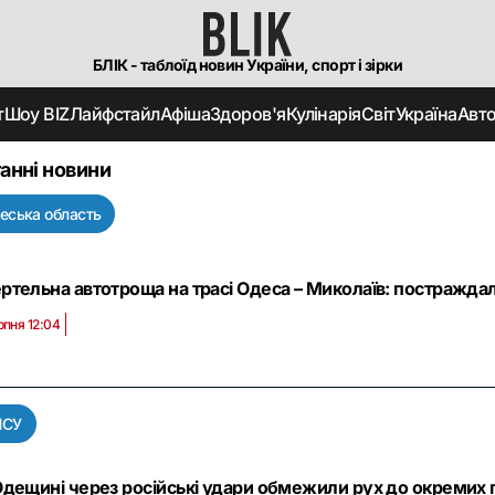
БЛІК - таблоїд новин України, спорт і зірки
т
Шоу BIZ
Лайфстайл
Афіша
Здоров'я
Кулінарія
Світ
Україна
Авт
анні новини
еська область
ртельна автотроща на трасі Одеса – Миколаїв: постраждало
рпня 12:04
ПСУ
Одещині через російські удари обмежили рух до окремих п