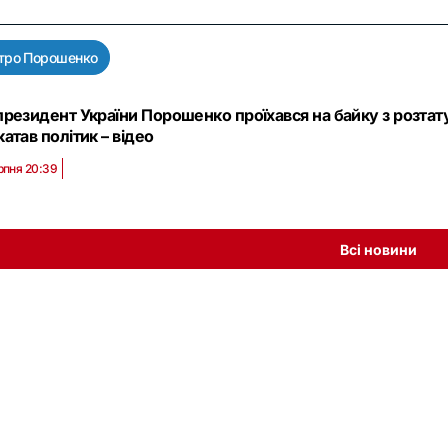
тро Порошенко
президент України Порошенко проїхався на байку з розта
атав політик – відео
рпня 20:39
Всі новини