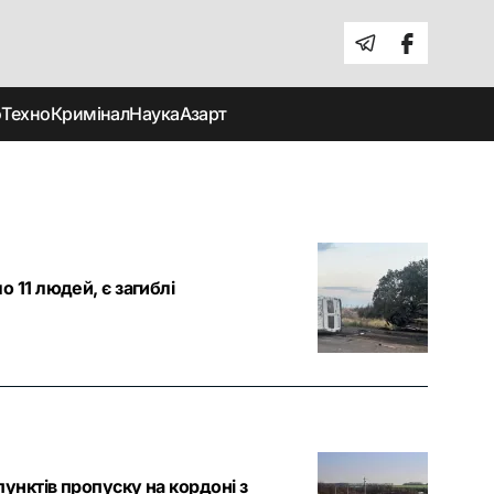
о
Техно
Кримінал
Наука
Азарт
 11 людей, є загиблі
унктів пропуску на кордоні з