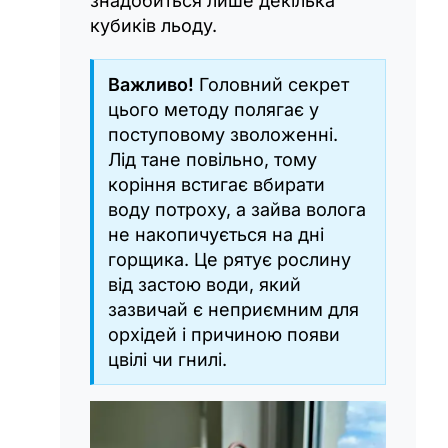
знадобиться лише декілька
кубиків льоду.
Важливо!
Головний секрет
цього методу полягає у
поступовому зволоженні.
Лід тане повільно, тому
коріння встигає вбирати
воду потроху, а зайва волога
не накопичується на дні
горщика. Це рятує рослину
від застою води, який
зазвичай є неприємним для
орхідей і причиною появи
цвілі чи гнилі.