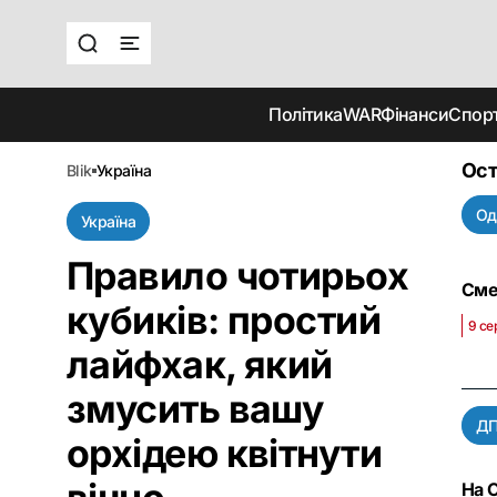
Політика
WAR
Фінанси
Спор
Ост
blik
україна
Од
Україна
Правило чотирьох
Сме
кубиків: простий
9 се
лайфхак, який
змусить вашу
Д
орхідею квітнути
На 