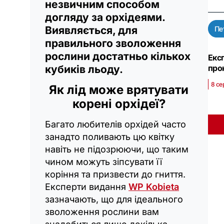
незвичним способом
догляду за орхідеями.
Виявляється, для
Пе
правильного зволоження
рослини достатньо кількох
Екс
прок
кубиків льоду.
8 се
Як лід може врятувати
корені орхідеї?
Багато любителів орхідей часто
занадто поливають цю квітку
навіть не підозрюючи, що таким
чином можуть зіпсувати її
коріння та призвести до гниття.
Експерти видання
WP Kobieta
зазначають, що для ідеального
зволоження рослини вам