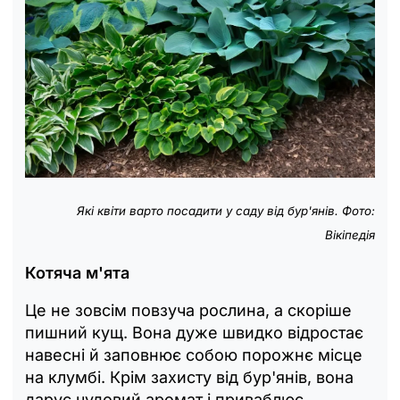
Які квіти варто посадити у саду від бур'янів. Фото:
Вікіпедія
Котяча м'ята
Це не зовсім повзуча рослина, а скоріше
пишний кущ. Вона дуже швидко відростає
навесні й заповнює собою порожнє місце
на клумбі. Крім захисту від бур'янів, вона
дарує чудовий аромат і приваблює