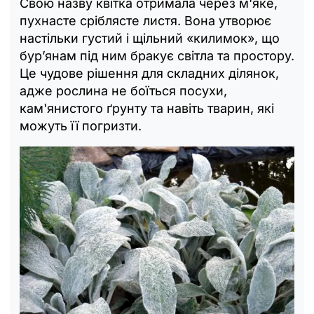
Свою назву квітка отримала через м'яке,
пухнасте сріблясте листя. Вона утворює
настільки густий і щільний «килимок», що
бур’янам під ним бракує світла та простору.
Це чудове рішення для складних ділянок,
адже рослина не боїться посухи,
кам'янистого ґрунту та навіть тварин, які
можуть її погризти.