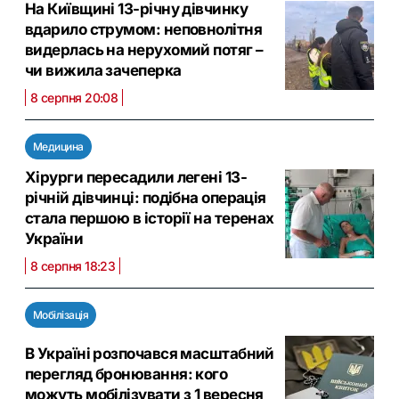
На Київщині 13-річну дівчинку
вдарило струмом: неповнолітня
видерлась на нерухомий потяг –
чи вижила зачеперка
8 серпня 20:08
Медицина
Хірурги пересадили легені 13-
річній дівчинці: подібна операція
стала першою в історії на теренах
України
8 серпня 18:23
Мобілізація
В Україні розпочався масштабний
перегляд бронювання: кого
можуть мобілізувати з 1 вересня