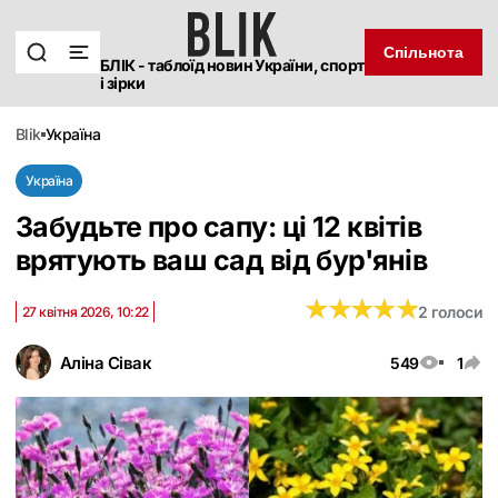
Спільнота
БЛІК - таблоїд новин України, спорт
і зірки
blik
україна
Україна
Забудьте про сапу: ці 12 квітів
врятують ваш сад від бур'янів
★
★
★
★
★
★
★
★
★
★
2 голоси
27 квітня 2026, 10:22
Аліна Сівак
549
1