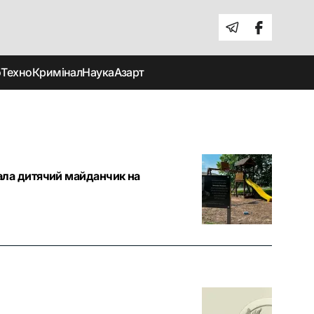
о
Техно
Кримінал
Наука
Азарт
вала дитячий майданчик на