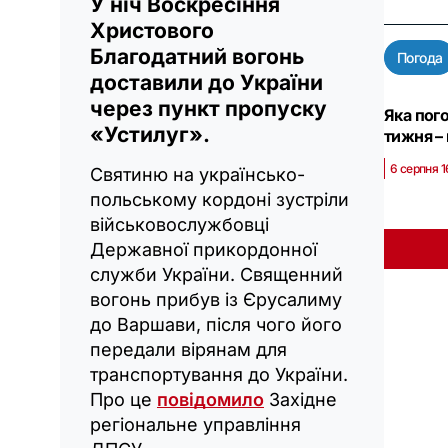
У ніч Воскресіння
Христового
Благодатний вогонь
Погода
доставили до України
через пункт пропуску
Яка пого
«Устилуг».
тижня –
6 серпня 1
Святиню на українсько-
польському кордоні зустріли
військовослужбовці
Державної прикордонної
служби України. Священний
вогонь прибув із Єрусалиму
до Варшави, після чого його
передали вірянам для
транспортування до України.
Про це
повідомило
Західне
регіональне управління