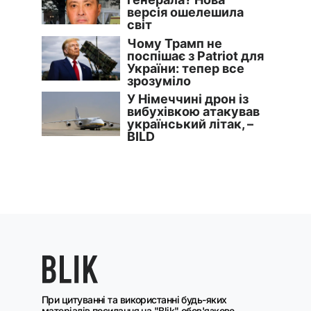
При цитуванні та використанні будь-яких
матеріалів посилання на "Blik" обов'язкове