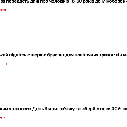
а передасть дані про чоловіків 18-60 років до Міноборони
20:08
ький підліток створює браслет для повітряних тривог: ві
9:09
ий установив День Військ зв'язку та кібербезпеки ЗСУ: ко
7:16