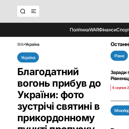
Політика
WAR
Фінанси
Спор
Останн
blik
україна
Рівне
Україна
Благодатний
Заради п
Рівненщ
вогонь прибув до
6 серпня 2
України: фото
зустрічі святині в
Мінобо
прикордонному