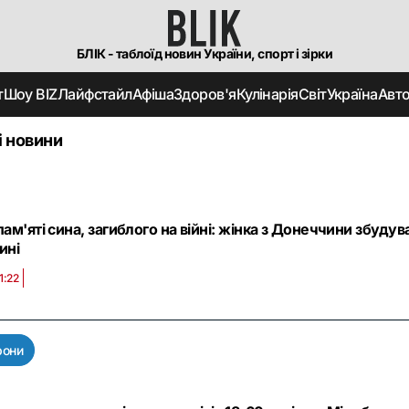
БЛІК - таблоїд новин України, спорт і зірки
т
Шоу BIZ
Лайфстайл
Афіша
Здоров'я
Кулінарія
Світ
Україна
Авт
і новини
ам'яті сина, загиблого на війні: жінка з Донеччини збуду
ині
1:22
рони