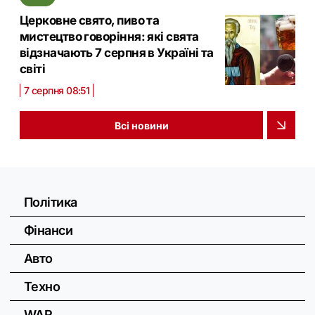
Церковне свято, пиво та
мистецтво говоріння: які свята
відзначають 7 серпня в Україні та
світі
7 серпня 08:51
Всі новини
Політика
Фінанси
Авто
Техно
WAR