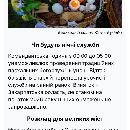
Великодній кошик. Фото: Букінфо
Чи будуть нічні служби
Комендантська година з 00:00 до 05:00
унеможливлює проведення традиційних
пасхальних богослужінь уночі. Відтак
більшість єпархій перенесла урочисті
служби на ранній ранок. Виняток –
Закарпатська область, де станом на
початок 2026 року нічних обмежень не
запроваджено.
Розклад для великих міст
Надгробна служба та Утреня розпочнуться