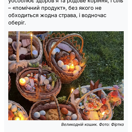
уособлює здоров'я та родове коріння, і сіль
– «помічний продукт», без якого не
обходиться жодна страва, і водночас
оберіг.
Великодній кошик. Фото: Фіртка