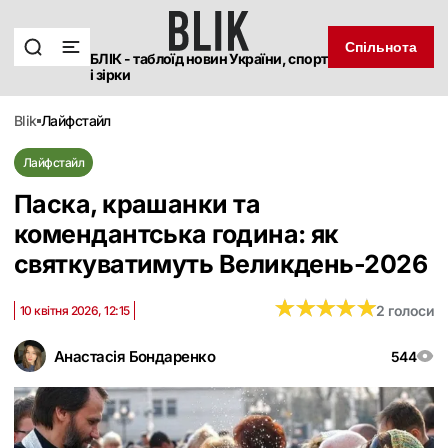
Спільнота
БЛІК - таблоїд новин України, спорт
і зірки
blik
лайфстайл
Лайфстайл
Паска, крашанки та
комендантська година: як
святкуватимуть Великдень-2026
★
★
★
★
★
★
★
★
★
★
2 голоси
10 квітня 2026, 12:15
Анастасія Бондаренко
544