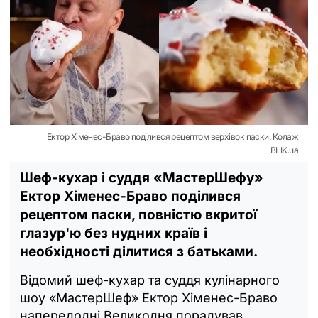
Ектор Хіменес-Браво поділився рецептом верхівок паски. Колаж
BLIK.ua
Шеф-кухар і суддя «МастерШефу»
Ектор Хіменес-Браво поділився
рецептом паски, повністю вкритої
глазур'ю без нудних країв і
необхідності ділитися з батьками.
Відомий шеф-кухар та суддя кулінарного
шоу «МастерШеф» Ектор Хіменес-Браво
напередодні Великодня порадував