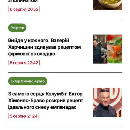
зі шпинатом
6 серпня 20:55
Рецепти
Вийде у кожного: Валерій
Харчишин здивував рецептом
фірмового холодцю
5 серпня 22:42
Ектор Хіменес-Браво
З самого серця Колумбії: Ектор
Хіменес-Браво розкрив рецепт
ідеального снеку емпанадас
5 серпня 21:24