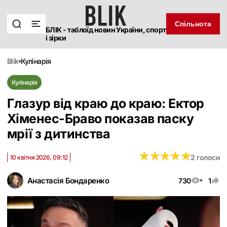
Спільнота
БЛІК - таблоїд новин України, спорт
і зірки
blik
кулінарія
Кулінарія
Глазур від краю до краю: Ектор
Хіменес-Браво показав паску
мрії з дитинства
★
★
★
★
★
★
★
★
★
★
2 голоси
10 квітня 2026, 09:12
Анастасія Бондаренко
730
1