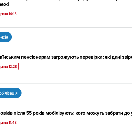
режі
рпня 14:15
нсія
аїнським пенсіонерам загрожують перевірки: які дані звіря
ерпня 12:28
білізація
овіків після 55 років мобілізують: кого можуть забрати до 
ерпня 11:48