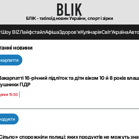
БЛІК - таблоїд новин України, спорт і зірки
т
Шоу BIZ
Лайфстайл
Афіша
Здоров'я
Кулінарія
Світ
Україна
Авт
танні новини
карпаття
Закарпатті 16-річний підліток та діти віком 10 й 8 років в
рушники ПДР
ерпня 15:50
родукти
Сільпо» спорожніли полиці: яких продуктів не можуть знай