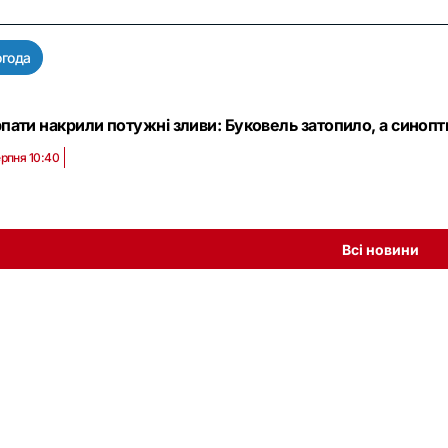
года
пати накрили потужні зливи: Буковель затопило, а синопт
ерпня 10:40
Всі новини