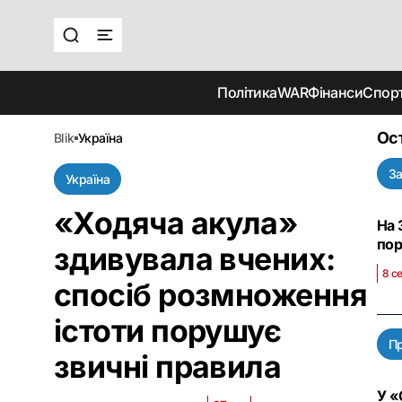
Політика
WAR
Фінанси
Спор
Ос
blik
україна
За
Україна
«‎Ходяча акула»
На 
по
здивувала вчених:
8 с
спосіб розмноження
істоти порушує
П
звичні правила
У «