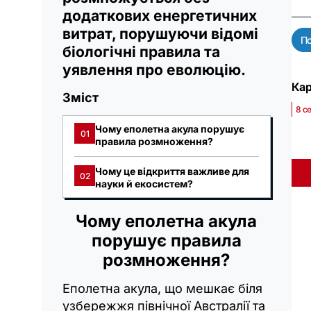
додаткових енергетичних
витрат, порушуючи відомі
По
біологічні правила та
уявлення про еволюцію.
Кар
Зміст
8 с
Чому еполетна акула порушує
01
правила розмноження?
Чому це відкриття важливе для
02
науки й екосистем?
Чому еполетна акула
порушує правила
розмноження?
Еполетна акула, що мешкає біля
узбережжя північної Австралії та