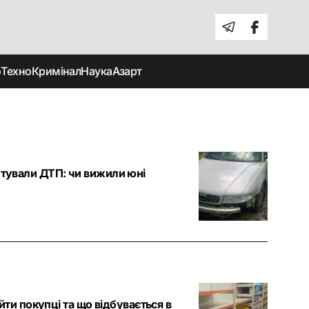
о
Техно
Кримінал
Наука
Азарт
лаштували ДТП: чи вижили юні
ти покупці та що відбувається в