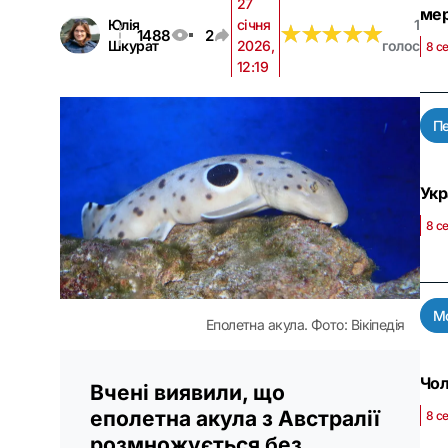
27
ме
Юлія
січня
1
★
★
★
★
★
★
★
★
★
★
1488
2
Шкурат
2026,
голос
8 се
12:19
Пе
Укр
8 с
Мо
Еполетна акула. Фото: Вікіпедія
Чол
Вчені виявили, що
еполетна акула з Австралії
8 с
розмножується без