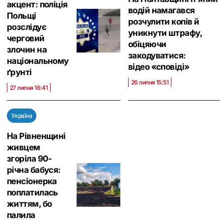
акцент: поліція
водій намагався
Польщі
розчулити копів й
розслідує
уникнути штрафу,
черговий
обіцяючи
злочин на
закодуватися:
національному
відео «сповіді»
ґрунті
26 липня 15:51
27 липня 16:41
Україна
На Рівненщині
живцем
згоріла 90-
річна бабуся:
пенсіонерка
поплатилась
життям, бо
палила