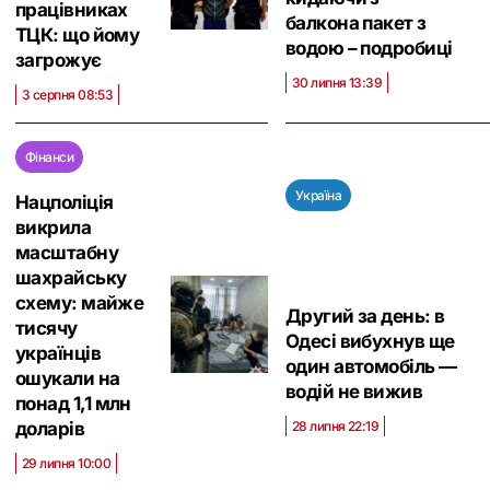
працівниках
балкона пакет з
ТЦК: що йому
водою – подробиці
загрожує
30 липня 13:39
3 серпня 08:53
Фінанси
Україна
Нацполіція
викрила
масштабну
шахрайську
схему: майже
Другий за день: в
тисячу
Одесі вибухнув ще
українців
один автомобіль —
ошукали на
водій не вижив
понад 1,1 млн
28 липня 22:19
доларів
29 липня 10:00