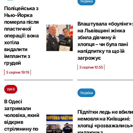
Україна
Поліцейська з
Нью-Йорка
померла після
Влаштувала «боулінг»
пластичної
на Львівщині жінка
операції: вона
збила дівчину й
хотіла
хлопця – чи була пані
видалити
напідпитку та що їй
імпланти з
загрожує
грудей
3 серпня 10:55
3 серпня 19:19
WAR
Україна
В Одесі
затримали
Підлітки ледь не вбил
чоловіка, який
немовля на Київщині:
відкрив
хлопці «розважались»
стрілянину по
кидаючи з