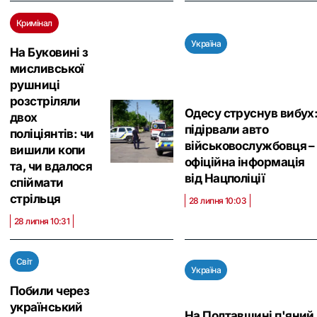
Кримінал
Україна
На Буковині з
мисливської
рушниці
розстріляли
Одесу струснув вибух
двох
підірвали авто
поліціянтів: чи
військовослужбовця –
вишили копи
офіційна інформація
та, чи вдалося
від Нацполіції
спіймати
стрільця
28 липня 10:03
28 липня 10:31
Світ
Україна
Побили через
український
На Полтавщині п'яний