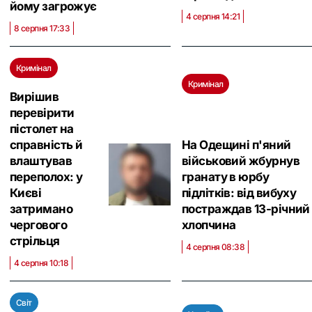
йому загрожує
4 серпня 14:21
8 серпня 17:33
Кримінал
Кримінал
Вирішив
перевірити
пістолет на
справність й
На Одещині п'яний
влаштував
військовий жбурнув
переполох: у
гранату в юрбу
Києві
підлітків: від вибуху
затримано
постраждав 13-річний
чергового
хлопчина
стрільця
4 серпня 08:38
4 серпня 10:18
Світ