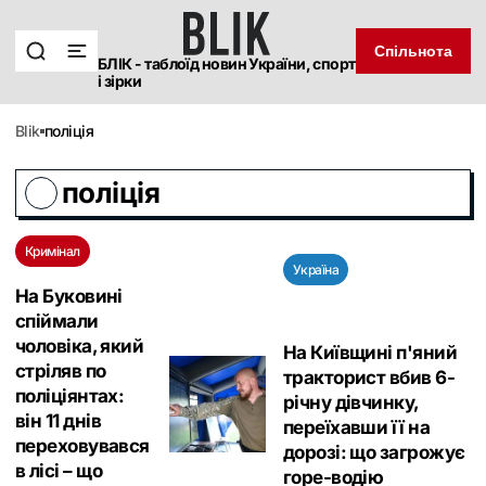
Спільнота
БЛІК - таблоїд новин України, спорт
і зірки
blik
поліція
поліція
Кримінал
Україна
На Буковині
спіймали
чоловіка, який
На Київщині п'яний
стріляв по
тракторист вбив 6-
поліціянтах:
річну дівчинку,
він 11 днів
переїхавши її на
переховувався
дорозі: що загрожує
в лісі – що
горе-водію